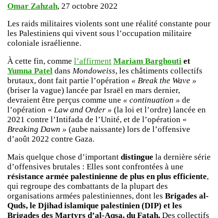
Omar Zahzah
, 27 octobre 2022
Les raids militaires violents sont une réalité constante pour
les Palestiniens qui vivent sous l’occupation militaire
coloniale israélienne.
À cette fin, comme
l’affirment
Mariam Barghouti
et
Yumna Patel
dans
Mondoweiss
, les châtiments collectifs
brutaux, dont fait partie l’opération
« Break the Wave »
(briser la vague) lancée par Israël en mars dernier,
devraient être perçus comme une
« continuation »
de
l’opération «
Law and Order »
(la loi et l’ordre) lancée en
2021 contre l’Intifada de l’Unité, et de l’opération «
Breaking Dawn »
(aube naissante) lors de l’offensive
d’août 2022 contre Gaza.
Mais quelque chose d’important
distingue
la dernière série
d’offensives brutales : Elles sont confrontées à une
résistance armée palestinienne de plus en plus efficiente
,
qui regroupe des combattants de la plupart des
organisations armées palestiniennes, dont les
Brigades al-
Quds, le Djihad islamique palestinien (DIP) et les
Brigades des Martyrs d’al-Aqsa, du Fatah.
Des collectifs