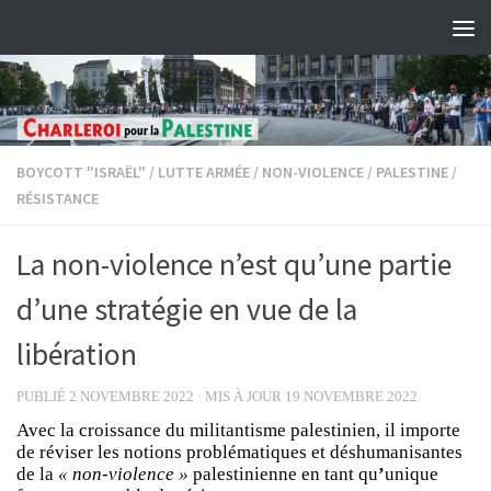
Skip to content
BOYCOTT "ISRAËL"
/
LUTTE ARMÉE
/
NON-VIOLENCE
/
PALESTINE
/
RÉSISTANCE
La non-violence n’est qu’une partie
d’une stratégie en vue de la
libération
PUBLIÉ
2 NOVEMBRE 2022
· MIS À JOUR
19 NOVEMBRE 2022
Avec la croissance du militantisme palestinien, il importe
de réviser les notions problématiques et déshumanisantes
de la
« non-violence »
palestinienne en tant qu
’
unique