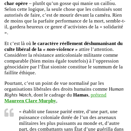
char opère
– plutôt qu’un gosse qui manie un caillou.
Selon cette logique, la seule chose que les colonisés sont
autorisés de faire, c’est de mourir devant la caméra. Rien
de moins que la parfaite performance de la mort, semble-t-
il, gardera heureux ce genre d’activistes de la « solidarité
».
Et c’est là où
le caractère réellement déshumanisant du
culte libéral de la
« non-violence »
attire l’attention.
Considérer la résistance anticoloniale militante comme
comparable (bien moins égale toutefois) à l’oppression
génocidaire par l’État sioniste constitue le summum de la
faillite éthique.
Pourtant, c’est un point de vue normalisé par les
organisations libérales des droits humains comme H
uman
Rights Watch
, dont le cadrage du
Hamas
,
prétend
Maureen Clare Murphy
,
« établit une fausse parité entre, d’une part, une
puissance coloniale dotée de l’un des arsenaux
militaires les plus puissants au monde et, d’autre
part, des combattants sans État d’une guérilla dans