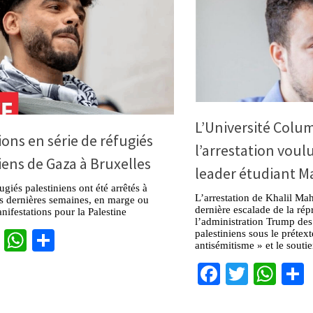
L’Université Colu
ions en série de réfugiés
l’arrestation vou
iens de Gaza à Bruxelles
leader étudiant 
ugiés palestiniens ont été arrêtés à
L’arrestation de Khalil Ma
s dernières semaines, en marge ou
dernière escalade de la rép
nifestations pour la Palestine
l’administration Trump des 
cebook
Twitter
WhatsApp
Partager
palestiniens sous le prétex
antisémitisme » et le souti
Facebook
Twitter
Wha