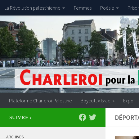
La Révolution palestinienne
Femmes
Poésie
Priso
Skip to content
Plateforme Charleroi-Palestine
Boycott « Israël »
Expo
DÉPORT
SUIVRE :
ARCHIVES