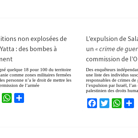
itions non explosées de
L’expulsion de Sa
Yatta : des bombes à
un
« crime de guer
ment
commission de l’
igné quelque 18 pour 100 du territoire
Des enquêteurs indépendan
danie comme zones militaires fermées
une liste des individus susc
les personne n’a le droit de mettre les
responsables de crimes de 
ermission de l’armée
l’expulsion par Israël, l’an
palestinien des droits hum
cebook
Twitter
WhatsApp
Partager
Facebook
Twitter
Wha