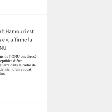
lah Hamouri est
re »
, affirme la
ONU
ts de l’ONU ont dressé
eptibles d’être
guerre dans le cadre de
 dernier, d’un avocat
ains
tsApp
Partager