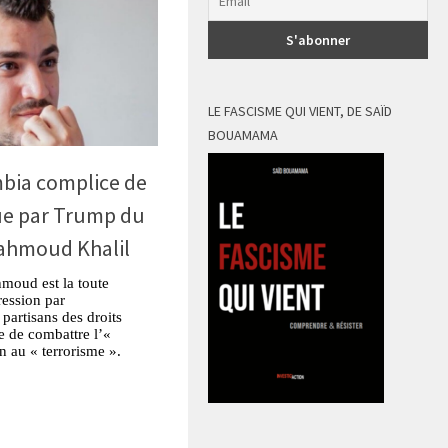
LE FASCISME QUI VIENT, DE SAÏD
BOUAMAMA
mbia complice de
lue par Trump du
Mahmoud Khalil
hmoud est la toute
ression par
partisans des droits
te de combattre l’«
en au « terrorisme ».
tsApp
Partager