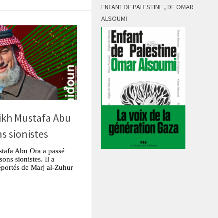
ENFANT DE PALESTINE , DE OMAR
ALSOUMI
ikh Mustafa Abu
ns sionistes
stafa Abu Ora a passé
ons sionistes. Il a
éportés de Marj al-Zuhur
tsApp
Partager