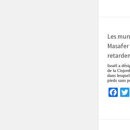
Les mun
Masafer 
retarde
Israël a dés
de la Cisjor
dans lesquel
pieds sans p
Fa