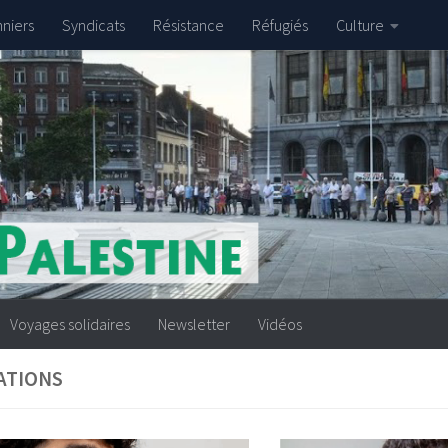
nniers
Syndicats
Résistance
Réfugiés
Culture
Voyages solidaires
Newsletter
Vidéos
ATIONS