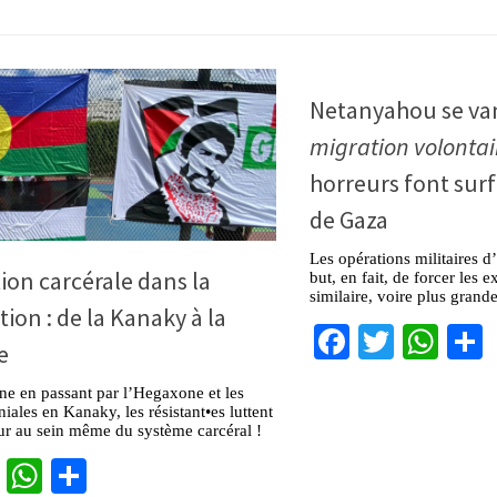
Netanyahou se va
migration volontai
horreurs font surf
de Gaza
Les opérations militaires d
ion carcérale dans la
but, en fait, de forcer les 
similaire, voire plus gran
tion : de la Kanaky à la
Facebook
Twitter
Wha
e
ine en passant par l’Hegaxone et les
iales en Kanaky, les résistant•es luttent
our au sein même du système carcéral !
cebook
Twitter
WhatsApp
Partager