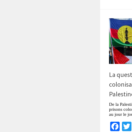
La quest
colonisa
Palestin
De la Palest
prisons colon
au jour le j
Fa