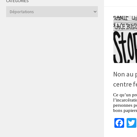
CATÉGORIES
Catégories
Non au p
centre f
Ce qu’un pro
l’incarcérati
personnes po
bons papier
Fa