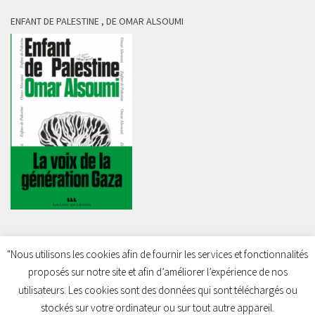
ENFANT DE PALESTINE , DE OMAR ALSOUMI
"Nous utilisons les cookies afin de fournir les services et fonctionnalités
proposés sur notre site et afin d’améliorer l’expérience de nos
Charleroi Pour la Palestine © 2026. Tous droits réservés.
utilisateurs. Les cookies sont des données qui sont téléchargés ou
stockés sur votre ordinateur ou sur tout autre appareil.