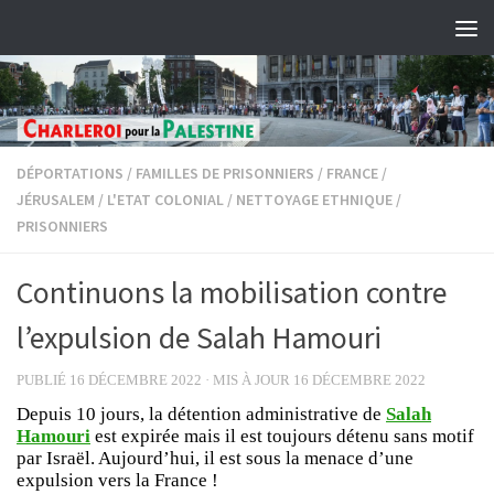
Skip to content
DÉPORTATIONS
/
FAMILLES DE PRISONNIERS
/
FRANCE
/
JÉRUSALEM
/
L'ETAT COLONIAL
/
NETTOYAGE ETHNIQUE
/
PRISONNIERS
Continuons la mobilisation contre
l’expulsion de Salah Hamouri
PUBLIÉ
16 DÉCEMBRE 2022
· MIS À JOUR
16 DÉCEMBRE 2022
Depuis 10 jours, la détention administrative de
Salah
Hamouri
est expirée mais il est toujours détenu sans motif
par Israël. Aujourd’hui, il est sous la menace d’une
expulsion vers la France !