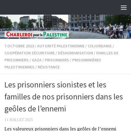
Skip to content
7 OCTOBRE 2023
/
AUTORITÉ PALESTINIENNE
/
CISJORDANIE
/
COOPÉRATION SÉCURITAIRE
/
DÉSHUMANISATION
/
FAMILLES DE
PRISONNIERS
/
GAZA
/
PRISONNIERS
/
PRISONNNIÈRES
PALESTINIENNES
/
RÉSISTANCE
Les prisonniers sionistes et les
familles de nos prisonniers dans les
geôles de l’ennemi
11 JUILLET 2025
Les valeureux prisonniers dans les geôles de l’ennemi