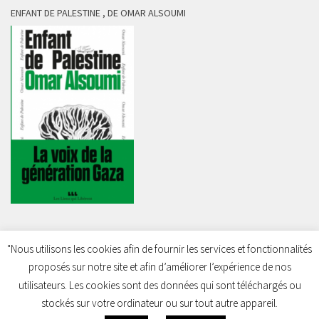
ENFANT DE PALESTINE , DE OMAR ALSOUMI
"Nous utilisons les cookies afin de fournir les services et fonctionnalités
proposés sur notre site et afin d’améliorer l’expérience de nos
Charleroi Pour la Palestine © 2026. Tous droits réservés.
utilisateurs. Les cookies sont des données qui sont téléchargés ou
stockés sur votre ordinateur ou sur tout autre appareil.