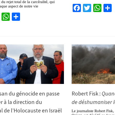
t du rejet total de la carcéralité, qui
Facebook
Twitter
Wha
que aspect de notre vie
cebook
Twitter
WhatsApp
Partager
san du génocide en passe
Robert Fisk :
Quand
r à la direction du
de déshumaniser le
 de l’Holocauste en Israël
Le journaliste Robert Fisk