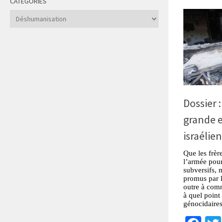
CATÉGORIES
Catégories
Dossier 
grande 
israélie
Que les frèr
l’armée pour
subversifs, 
promus par l
outre à comm
à quel point 
génocidaires