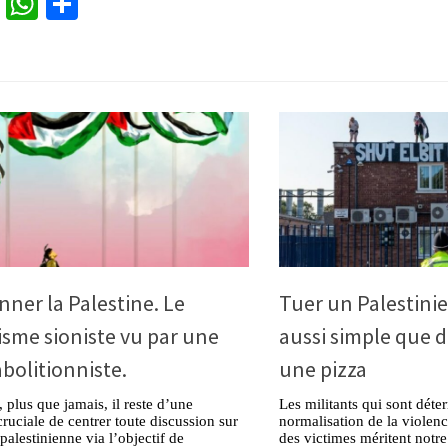
cebook
Twitter
WhatsApp
Partager
ner la Palestine. Le
Tuer un Palestinie
isme sioniste vu par une
aussi simple que
abolitionniste.
une pizza
 plus que jamais, il reste d’une
Les militants qui sont dét
ruciale de centrer toute discussion sur
normalisation de la violen
 palestinienne via l’objectif de
des victimes méritent notre