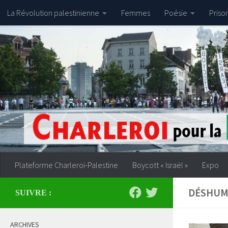
La Révolution palestinienne
Femmes
Poésie
Priso
Skip to content
Plateforme Charleroi-Palestine
Boycott « Israël »
Expo
DÉSHUM
SUIVRE :
ARCHIVES