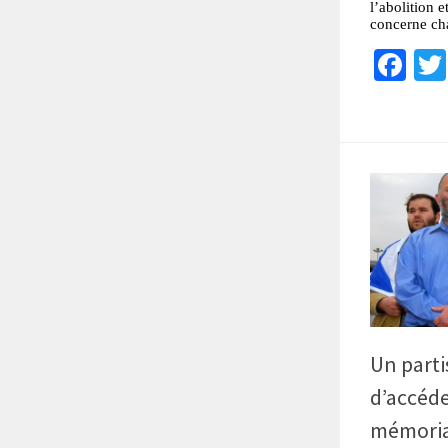
l’abolition e
concerne cha
Fa
Un parti
d’accéde
mémorial