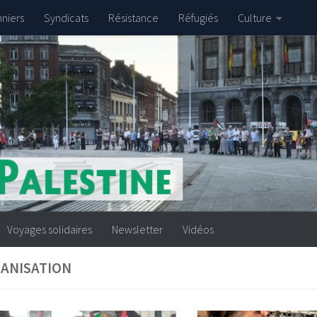
nniers
Syndicats
Résistance
Réfugiés
Culture
Voyages solidaires
Newsletter
Vidéos
ANISATION