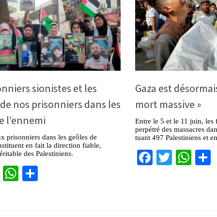
onniers sionistes et les
Gaza est désormais
 de nos prisonniers dans les
mort massive »
e l’ennemi
Entre le 5 et le 11 juin, les
perpétré des massacres dan
x prisonniers dans les geôles de
tuant 497 Palestiniens et e
tituent en fait la direction fiable,
Facebook
Twitter
Wha
éritable des Palestiniens.
cebook
Twitter
WhatsApp
Partager