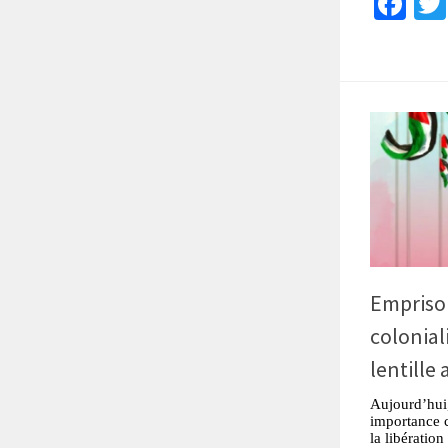
Fa
Emprison
colonial
lentille 
Aujourd’hui,
importance c
la libération