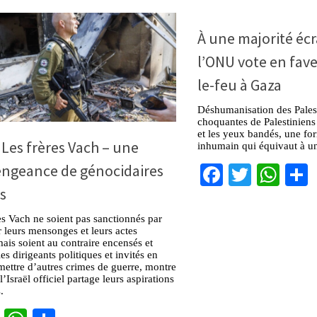
À une majorité écr
l’ONU vote en fave
le-feu à Gaza
Déshumanisation des Palest
choquantes de Palestiniens
et les yeux bandés, une fo
: Les frères Vach – une
inhumain qui équivaut à u
Facebook
Twitter
Wha
engeance de génocidaires
ns
es Vach ne soient pas sanctionnés par
 leurs mensonges et leurs actes
mais soient au contraire encensés et
es dirigeants politiques et invités en
ettre d’autres crimes de guerre, montre
l’Israël officiel partage leurs aspirations
.