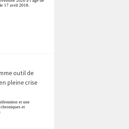
novembre 2020 à l’âge de
e le 17 avril 2018.
tsApp
Partager
omme outil de
n pleine crise
ifestation et une
 chroniques et
n
tsApp
Partager