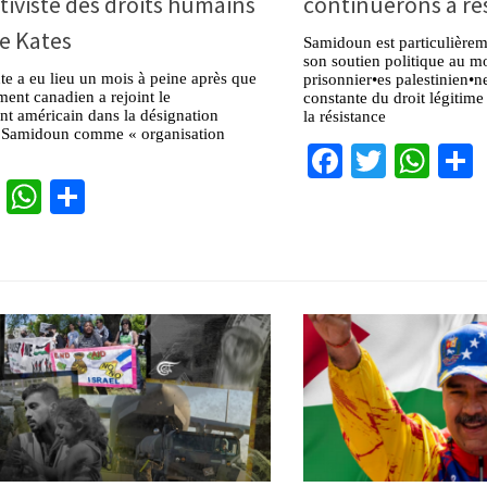
ctiviste des droits humains
continuerons à rés
e Kates
Samidoun est particulièrem
son soutien politique au 
te a eu lieu un mois à peine après que
prisonnier•es palestinien•n
ent canadien a rejoint le
constante du droit légitime
t américain dans la désignation
la résistance
de Samidoun comme « organisation
Facebook
Twitter
Wha
cebook
Twitter
WhatsApp
Partager