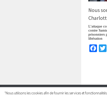
Nous so
Charlott
L’attaque co
contre Samid
prisonniers p
libération
Fa
"Nous utilisons les cookies afin de fournir les services et fonctionnalit
Charleroi Pour la Palestine © 2026. Tous droits réservés.