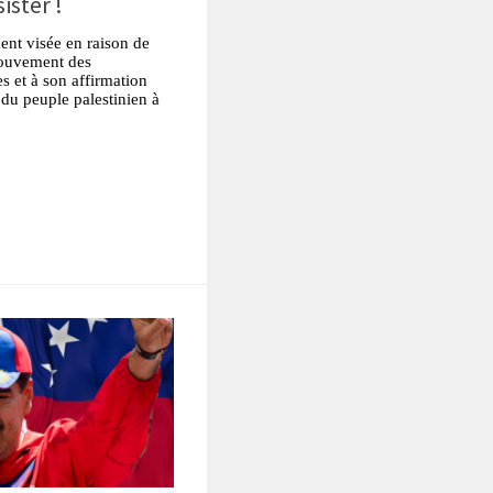
ister !
ent visée en raison de
mouvement des
es et à son affirmation
 du peuple palestinien à
tsApp
Partager