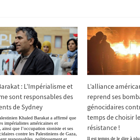
arakat : L’Impérialisme et
L’alliance américa
sme sont responsables des
reprend ses bom
nts de Sydney
génocidaires contre
temps de choisir l
alestinien Khaled Barakat a affirmé que
es impérialistes américaines et
résistance !
 ainsi que l’occupation sioniste et ses
idaires contre les Palestiniens de Gaza,
Il est temps de le dire à pl
ent responsables, politiquement et