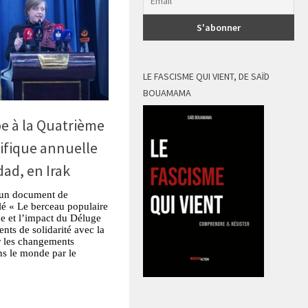
LE FASCISME QUI VIENT, DE SAÏD
BOUAMAMA
e à la Quatrième
ifique annuelle
ad, en Irak
é un document de
tulé « Le berceau populaire
nce et l’impact du Déluge
ts de solidarité avec la
ur les changements
ns le monde par le
tsApp
Partager