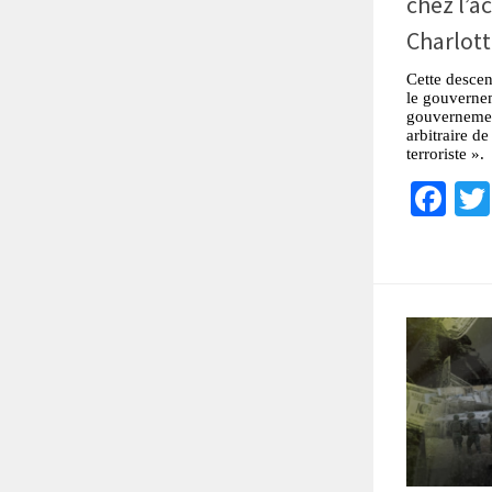
chez l’a
Charlott
Cette descen
le gouvernem
gouvernemen
arbitraire 
terroriste ».
Fa