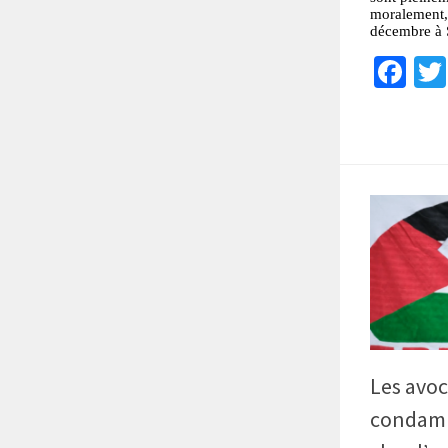
moralement, 
décembre à 
Fa
Les avoc
condamne