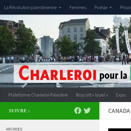
La Révolution palestinienne
Femmes
Poésie
Priso
Skip to content
Plateforme Charleroi-Palestine
Boycott « Israël »
Expo
CANADA
SUIVRE :
ARCHIVES