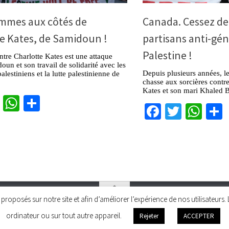
mmes aux côtés de
Canada. Cessez de 
e Kates, de Samidoun !
partisans anti-gén
Palestine !
ntre Charlotte Kates est une attaque
oun et son travail de solidarité avec les
Depuis plusieurs années, l
alestiniens et la lutte palestinienne de
chasse aux sorcières contr
Kates et son mari Khaled B
cebook
Twitter
WhatsApp
Partager
Facebook
Twitter
Wha
és proposés sur notre site et afin d’améliorer l’expérience de nos utilisateu
ordinateur ou sur tout autre appareil.
Rejeter
ACCEPTER