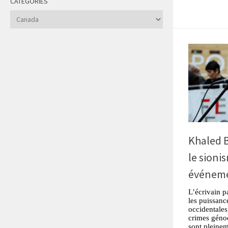
CATÉGORIES
Catégories
Khaled B
le sioni
événeme
L’écrivain p
les puissanc
occidentales,
crimes génoc
sont pleinem