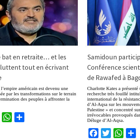
 bat en retraite… et les
Samidoun particip
luttent tout en écrivant
Conférence scient
e
de Rawafed à Bagd
 l’empire américain est devenu une
Charlotte Kates a présent
ée par les transformations sur le terrain
recherche très fouillé inti
termination des peuples à affronter la
international de la résista
d’Al-Aqsa sur les mouvemen
Palestine » et concentré s
cebook
Twitter
WhatsApp
Partager
irrévocables provoqués da
Déluge d’Al-Aqsa.
Facebook
Twitter
Wha