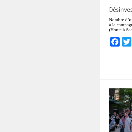
Désinves
Nombre d’org
à la campag
(Honte à Sco
Fa