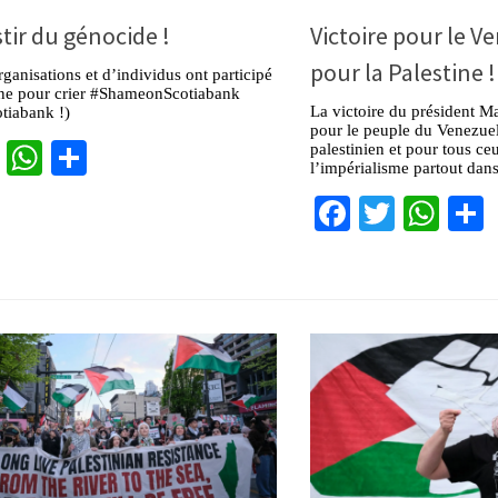
tir du génocide !
Victoire pour le Ve
pour la Palestine !
anisations et d’individus ont participé
ne pour crier #ShameonScotiabank
La victoire du président Ma
tiabank !)
pour le peuple du Venezuel
cebook
Twitter
WhatsApp
Partager
palestinien et pour tous c
l’impérialisme partout dan
Facebook
Twitter
Wha