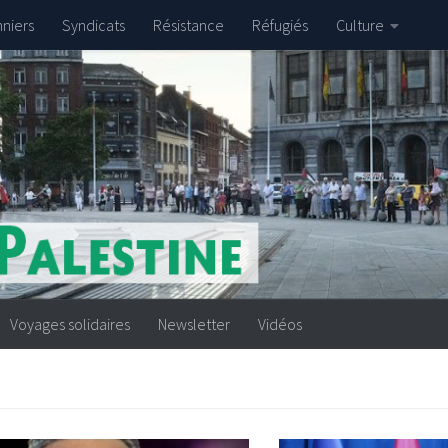
nniers
Syndicats
Résistance
Réfugiés
Culture
Voyages solidaires
Newsletter
Vidéos