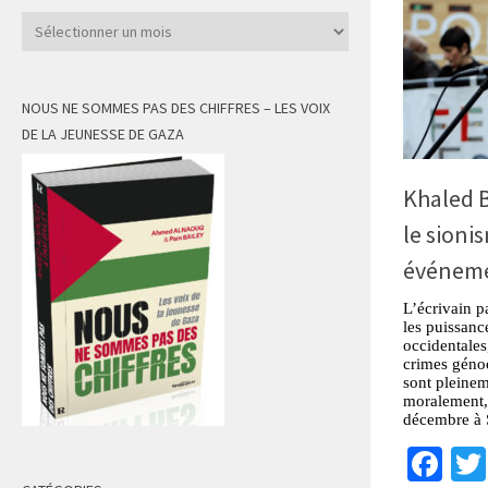
Archives
NOUS NE SOMMES PAS DES CHIFFRES – LES VOIX
DE LA JEUNESSE DE GAZA
Khaled B
le sioni
événeme
L’écrivain p
les puissanc
occidentales,
crimes génoc
sont pleinem
moralement, 
décembre à 
Fa