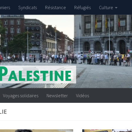
nniers
Syndicats
Résistance
Réfugiés
Culture
Voyages solidaires
Newsletter
Vidéos
LIE