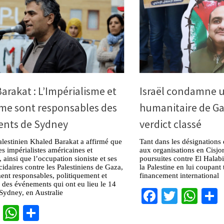
arakat : L’Impérialisme et
Israël condamne u
sme sont responsables des
humanitaire de G
nts de Sydney
verdict classé
alestinien Khaled Barakat a affirmé que
Tant dans les désignations
es impérialistes américaines et
aux organisations en Cisjo
 ainsi que l’occupation sioniste et ses
poursuites contre El Halabi,
idaires contre les Palestiniens de Gaza,
la Palestine en lui coupant
ent responsables, politiquement et
financement international
des événements qui ont eu lieu le 14
Facebook
Twitter
Wha
Sydney, en Australie
cebook
Twitter
WhatsApp
Partager