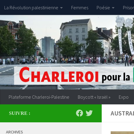
La Révolution palestinienne
Femmes
Poésie
Priso
Skip to content
Plateforme Charleroi-Palestine
Boycott « Israël »
Expo
AUSTRA
SUIVRE :
ARCHIVES