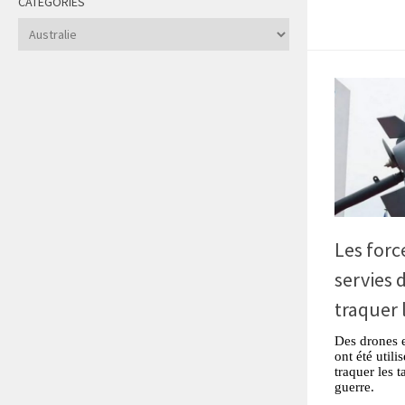
CATÉGORIES
Catégories
Les forc
servies 
traquer 
Des drones e
ont été utili
traquer les 
guerre.