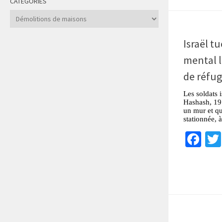
CATÉGORIES
Catégories
Israël t
mental l
de réfug
Les soldats 
Hashash, 19 
un mur et qu
stationnée, 
Fa