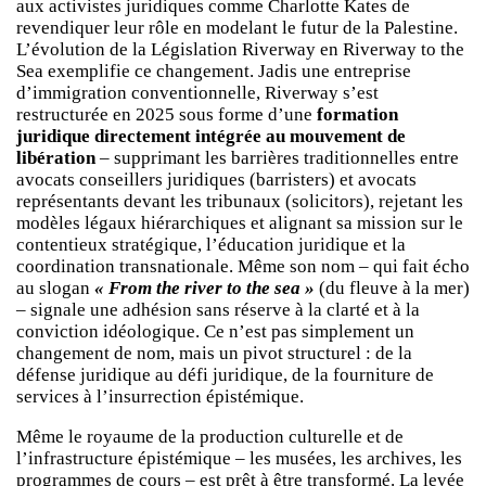
aux activistes juridiques comme Charlotte Kates de
revendiquer leur rôle en modelant le futur de la Palestine.
L’évolution de la Législation Riverway en Riverway to the
Sea exemplifie ce changement. Jadis une entreprise
d’immigration conventionnelle, Riverway s’est
restructurée en 2025 sous forme d’une
formation
juridique directement intégrée au mouvement de
libération
– supprimant les barrières traditionnelles entre
avocats conseillers juridiques (barristers) et avocats
représentants devant les tribunaux (solicitors), rejetant les
modèles légaux hiérarchiques et alignant sa mission sur le
contentieux stratégique, l’éducation juridique et la
coordination transnationale. Même son nom – qui fait écho
au slogan
« From the river to the sea »
(du fleuve à la mer)
– signale une adhésion sans réserve à la clarté et à la
conviction idéologique. Ce n’est pas simplement un
changement de nom, mais un pivot structurel : de la
défense juridique au défi juridique, de la fourniture de
services à l’insurrection épistémique.
Même le royaume de la production culturelle et de
l’infrastructure épistémique – les musées, les archives, les
programmes de cours – est prêt à être transformé. La levée