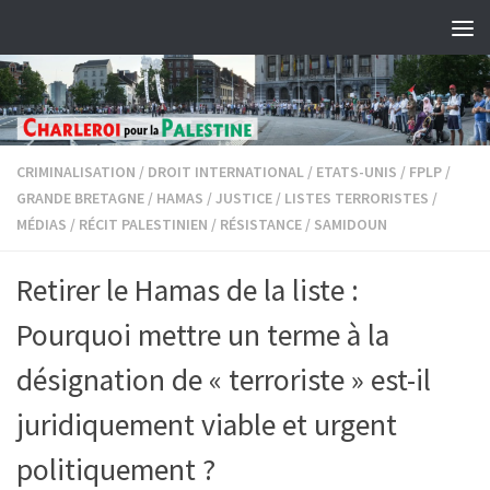
Skip to content
CRIMINALISATION
/
DROIT INTERNATIONAL
/
ETATS-UNIS
/
FPLP
/
GRANDE BRETAGNE
/
HAMAS
/
JUSTICE
/
LISTES TERRORISTES
/
MÉDIAS
/
RÉCIT PALESTINIEN
/
RÉSISTANCE
/
SAMIDOUN
Retirer le Hamas de la liste :
Pourquoi mettre un terme à la
désignation de « terroriste » est-il
juridiquement viable et urgent
politiquement ?