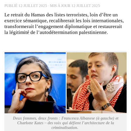
PUBLIÉ
12 JUILLET 2025
· MIS À JOUR
12 JUILLET 2025
Le retrait du Hamas des listes terroristes, loin d’être un
exercice sémantique, recalibrerait les lois internationales,
transformerait l’engagement diplomatique et restaurerait
la légitimité de l’autodétermination palestinienne.
Deux femmes, deux fronts : Francesca Albanese (à gauche) et
Charlotte Kates – des voix qui défient l’architecture de la
criminalisation.