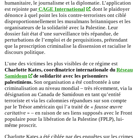
humanitaire, le journalisme et la diplomatie. L’application
est rejointe par
CAGE International
, dont le plaidoyer
dénonce à quel point les lois contre-terroristes ont ciblé
disproportionnellement les musulmans britanniques et les
organisateurs de la solidarité avec la Palestine. Leur
dossier fait état d’une surveillance très répandue, de
perturbations de l’emploi et de perquisitions, prétendant
que la proscription criminalise la dissension et racialise le
discours politique.
L’une des victimes les plus visibles de ce régime est
Charlotte Kates,
coordinatrice internationale du
Réseau
Samidoun
de solidarité avec les prisonniers
palestiniens.
Son organisation a été confrontée à une
criminalisation au niveau mondial – très récemment, via la
désignation au Canada de Samidoun en tant qu’entité
terroriste et via les calomnies répandues sur son compte
par le Trésor américain qui l’a traité de
« fausse œuvre
caritative
» – en raison de ses liens supposés avec le Front
populaire pour la libération de la Palestine (FPLP), lui-
même proscrit.
Charlotte Kates a été ciblée par des enquêtes sur les crimes