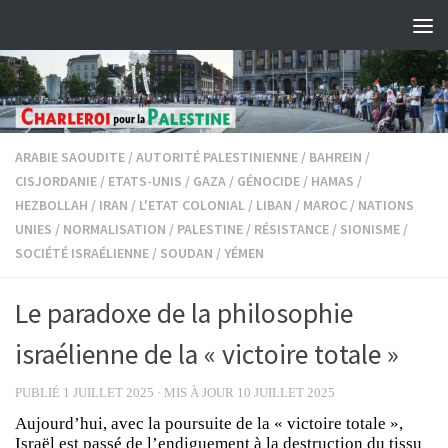
Skip to content
ARABIE SAOUDITE
/
AUTORITÉ PALESTINIENNE
/
BAHREIN
/
CISJORDANIE
/
ETATS-UNIS
/
GAZA
/
GÉNOCIDE
/
HAMAS
/
HEZBOLLAH
/
IRAN
/
L'ETAT COLONIAL
/
LIBAN
/
MAROC
/
NATIONS
UNIES
/
NORMALISATION
/
PALESTINE
/
RÉSISTANCE
/
SIONISME
/
SOCIÉTÉ ISRAÉLIENNE
/
SOUDAN
/
YÉMEN
Le paradoxe de la philosophie
israélienne de la « victoire totale »
PUBLIÉ
1 JUILLET 2025
· MIS À JOUR
10 JUILLET 2025
Aujourd’hui, avec la poursuite de la « victoire totale »,
Israël est passé de l’endiguement à la destruction du tissu