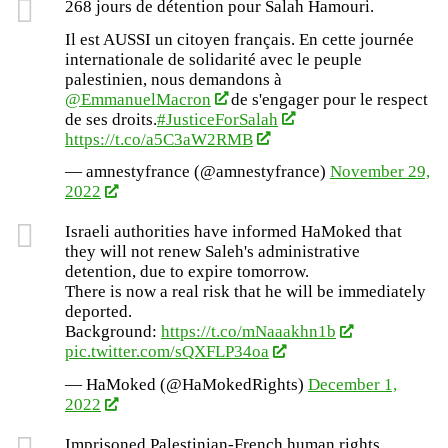
268 jours de détention pour Salah Hamouri.
Il est AUSSI un citoyen français. En cette journée
internationale de solidarité avec le peuple
palestinien, nous demandons à
@EmmanuelMacron
de s'engager pour le respect
de ses droits.
#JusticeForSalah
https://t.co/a5C3aW2RMB
— amnestyfrance (@amnestyfrance)
November 29,
2022
Israeli authorities have informed HaMoked that
they will not renew Saleh's administrative
detention, due to expire tomorrow.
There is now a real risk that he will be immediately
deported.
Background:
https://t.co/mNaaakhn1b
pic.twitter.com/sQXFLP34oa
— HaMoked (@HaMokedRights)
December 1,
2022
Imprisoned Palestinian-French human rights