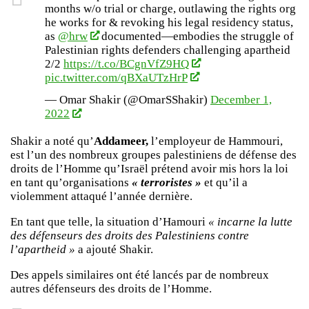
months w/o trial or charge, outlawing the rights org
he works for & revoking his legal residency status,
as
@hrw
documented—embodies the struggle of
Palestinian rights defenders challenging apartheid
2/2
https://t.co/BCgnVfZ9HQ
pic.twitter.com/qBXaUTzHrP
— Omar Shakir (@OmarSShakir)
December 1,
2022
Shakir a noté qu’
Addameer,
l’employeur de Hammouri,
est l’un des nombreux groupes palestiniens de défense des
droits de l’Homme qu’Israël prétend avoir mis hors la loi
en tant qu’organisations
« terroristes »
et qu’il a
violemment attaqué l’année dernière.
En tant que telle, la situation d’Hamouri
« incarne la lutte
des défenseurs des droits des Palestiniens contre
l’apartheid »
a ajouté Shakir.
Des appels similaires ont été lancés par de nombreux
autres défenseurs des droits de l’Homme.