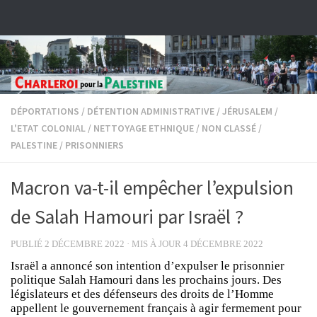
Skip to content
DÉPORTATIONS
/
DÉTENTION ADMINISTRATIVE
/
JÉRUSALEM
/
L'ETAT COLONIAL
/
NETTOYAGE ETHNIQUE
/
NON CLASSÉ
/
PALESTINE
/
PRISONNIERS
Macron va-t-il empêcher l’expulsion
de Salah Hamouri par Israël ?
PUBLIÉ
2 DÉCEMBRE 2022
· MIS À JOUR
4 DÉCEMBRE 2022
Israël a annoncé son intention d’expulser le prisonnier
politique Salah Hamouri dans les prochains jours. Des
législateurs et des défenseurs des droits de l’Homme
appellent le gouvernement français à agir fermement pour