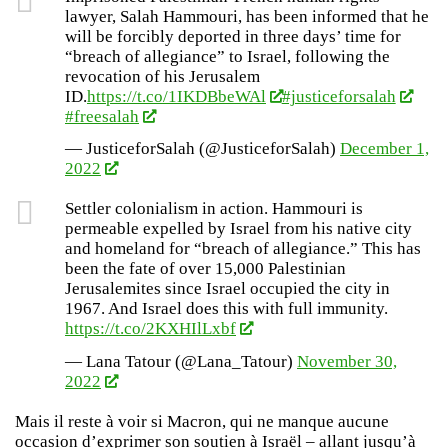
lawyer, Salah Hammouri, has been informed that he
will be forcibly deported in three days’ time for
“breach of allegiance” to Israel, following the
revocation of his Jerusalem
ID.
https://t.co/1IKDBbeWAl
#justiceforsalah
#freesalah
— JusticeforSalah (@JusticeforSalah)
December 1,
2022
Settler colonialism in action. Hammouri is
permeable expelled by Israel from his native city
and homeland for “breach of allegiance.” This has
been the fate of over 15,000 Palestinian
Jerusalemites since Israel occupied the city in
1967. And Israel does this with full immunity.
https://t.co/2KXHIlLxbf
— Lana Tatour (@Lana_Tatour)
November 30,
2022
Mais il reste à voir si Macron, qui ne manque aucune
occasion d’exprimer son soutien à Israël – allant jusqu’à