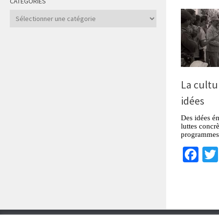
CATÉGORIES
Catégories
La cultu
idées
Des idées é
luttes concr
programmes p
Fa