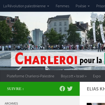
La Révolution palestinienne
Femmes
Poésie
Priso
Skip to content
Plateforme Charleroi-Palestine
Boycott « Israël »
Expo
ELIAS K
SUIVRE :
ARCHIVES