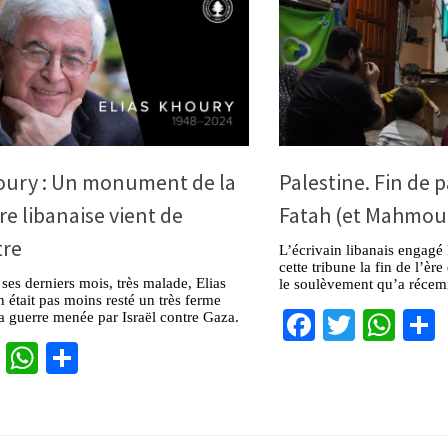
houry : Un monument de la
Palestine. Fin de p
ure libanaise vient de
Fatah (et Mahmou
tre
L’écrivain libanais engagé
cette tribune la fin de l’è
ses derniers mois, très malade, Elias
le soulèvement qu’a récem
 était pas moins resté un très ferme
Facebook
Twitter
Wha
a guerre menée par Israël contre Gaza.
cebook
Twitter
WhatsApp
Partager