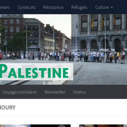
nniers
Syndicats
Résistance
Réfugiés
Culture
Voyages solidaires
Newsletter
Vidéos
HOURY