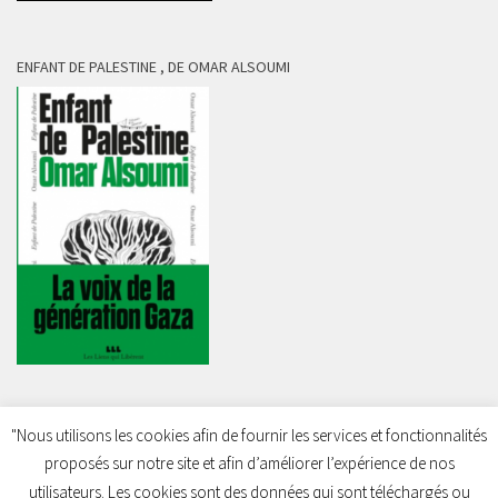
ENFANT DE PALESTINE , DE OMAR ALSOUMI
"Nous utilisons les cookies afin de fournir les services et fonctionnalités
proposés sur notre site et afin d’améliorer l’expérience de nos
Charleroi Pour la Palestine © 2026. Tous droits réservés.
utilisateurs. Les cookies sont des données qui sont téléchargés ou