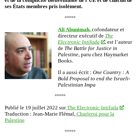
et de la complicité bienveillante de l’UE et de chacun de
ses États membres pris isolément.
°°°°°
Ali Abunimah,
cofondateur et
directeur exécutif de
The
Electronic Intifada
, est l’auteur
de
The Battle for Justice in
Palestine
, paru chez Haymarket
Books.
Il a aussi écrit :
One Country : A
Bold Proposal to end the Israeli-
Palestinian Impa
°°°°°
Publié le 19 juillet 2022 sur
The Electronic Intifada
Traduction : Jean-Marie Flémal,
Charleroi
p
our
la
Palestine
°°°°°