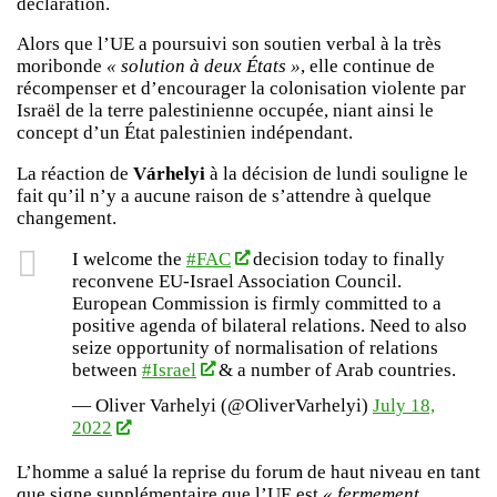
déclaration.
Alors que l’UE a poursuivi son soutien verbal à la très
moribonde
« solution à deux États »
, elle continue de
récompenser et d’encourager la colonisation violente par
Israël de la terre palestinienne occupée, niant ainsi le
concept d’un État palestinien indépendant.
La réaction de
Várhelyi
à la décision de lundi souligne le
fait qu’il n’y a aucune raison de s’attendre à quelque
changement.
I welcome the
#FAC
decision today to finally
reconvene EU-Israel Association Council.
European Commission is firmly committed to a
positive agenda of bilateral relations. Need to also
seize opportunity of normalisation of relations
between
#Israel
& a number of Arab countries.
— Oliver Varhelyi (@OliverVarhelyi)
July 18,
2022
L’homme a salué la reprise du forum de haut niveau en tant
que signe supplémentaire que l’UE est
« fermement