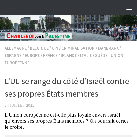
Skip to content
ALLEMAGNE
/
BELGIQUE
/
CPI
/
CRIMINALISATION
/
DANEMARK
/
ESPAGNE
/
EUROPE
/
FRANCE
/
IRLANDE
/
ITALIE
/
SUÈDE
/
UNION
EUROPÉENNE
L’UE se range du côté d’Israël contre
ses propres États membres
24 JUILLET 2022
L’Union européenne est-elle plus loyale envers Israël
qu’envers ses propres États membres ? On pourrait certes
le croire.