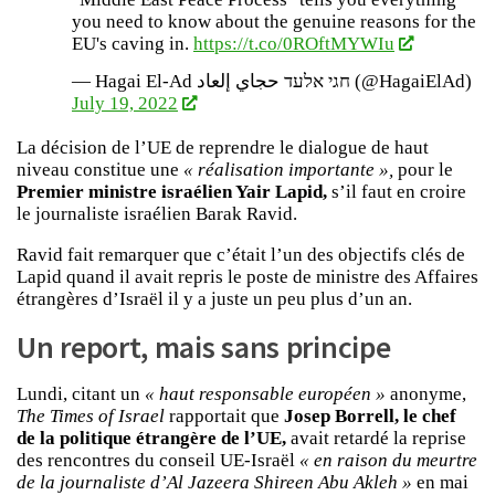
you need to know about the genuine reasons for the
EU's caving in.
https://t.co/0ROftMYWIu
— Hagai El-Ad חגי אלעד حجاي إلعاد (@HagaiElAd)
July 19, 2022
La décision de l’UE de reprendre le dialogue de haut
niveau constitue une
« réalisation importante »,
pour le
Premier ministre israélien Yair Lapid,
s’il faut en croire
le journaliste israélien Barak Ravid.
Ravid fait remarquer que c’était l’un des objectifs clés de
Lapid quand il avait repris le poste de ministre des Affaires
étrangères d’Israël il y a juste un peu plus d’un an.
Un report, mais sans principe
Lundi, citant un
« haut responsable européen »
anonyme,
The Times of Israel
rapportait que
Josep Borrell, le chef
de la politique étrangère de l’UE,
avait retardé la reprise
des rencontres du conseil UE-Israël
« en raison du meurtre
de la journaliste d’Al Jazeera Shireen Abu Akleh »
en mai