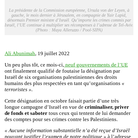
La présidente de la Commission européenne, Ursula von der Leyen, à
gauche, le mois dernier à Jérusalem, en compagnie de Yair Lapid,
désormais Premier ministre d’Israël. Qu’importe les crimes commis par
Israël, l’UE continue à multiplier ses récompenses à l’adresse de Tel-Aviv.
(Photo : Maya Alleruzzo / Pool-SIPA)
Ali Abunimah
, 19 juillet 2022
Un peu plus tôt, ce mois-ci,
neuf gouvernements de l’UE
ont finalement qualifié de foutaise la désignation par
Israël de six organisations palestiniennes des droits
humains des plus respectées en tant qu’organisations
«
terroristes ».
Cette désignation en octobre faisait partie d’une très
longue campagne d’Israël en vue de
criminaliser, priver
de fonds et saboter
tous ceux qui tentent de lui demander
des comptes pour ses crimes contre les Palestiniens.
« Aucune information substantielle n’a été reçue d’Israël
pouvant justifier l’examen de notre politique »
à l’adresse