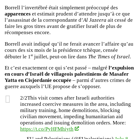
Borrell l’invertébré était simplement préoccupé des
apparences
et estimait prudent d’attendre jusqu’à ce que
l’assassinat de la correspondante d’
Al Jazeera
ait cessé de
faire les gros titres avant de gratifier Israël de plus de
récompenses encore.
Borrell avait indiqué qu’il ne ferait avancer l’affaire qu’au
cours des six mois de la présidence tchèque, censée
er
débuter le 1
juillet, peut-on lire dans
The Times of Israel
.
Et c’est exactement ce qui s’est passé – malgré
l’expulsion
en cours d’Israël de villageois palestiniens de Masafer
Yatta en Cisjordanie occupée
– parmi d’autres crimes de
guerre auxquels l’UE propose de s’opposer.
2/2This visit comes after Israeli authorities
increased coercive measures in the area, including
military training, home demolitions, blocking
civilian movement, impeding humanitarian aid
operations and issuing demolition orders. More:
https://t.co/PyHFMhiyth
— EU and Palestinians (@EUpalestinians)
July 8,