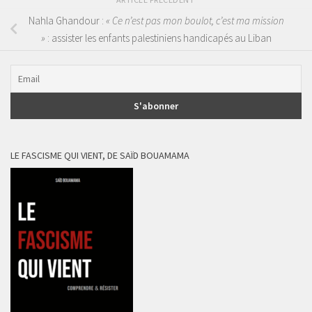
Nahla Ghandour :
« Ce n’est pas mon boulot, c’est ma mission
»
: assister les enfants palestiniens handicapés au Liban
LE FASCISME QUI VIENT, DE SAÏD BOUAMAMA