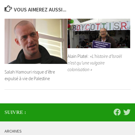
VOUS AIMEREZ AUSSI...
Alain Platel :
«L’histoire d’Israël
n’est qu’une vulgaire
colonisation »
Salah Hamouri risque d’être
expulsé à vie de Palestine
SUIVRE :
ARCHIVES