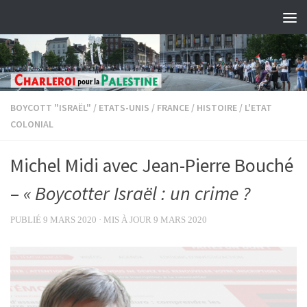
Skip to content
BOYCOTT "ISRAËL"
/
ETATS-UNIS
/
FRANCE
/
HISTOIRE
/
L'ETAT
COLONIAL
Michel Midi avec Jean-Pierre Bouché
–
« Boycotter Israël : un crime ?
PUBLIÉ
9 MARS 2020
· MIS À JOUR
9 MARS 2020