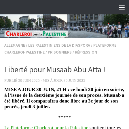
Skip to content
ALLEMAGNE
/
LES PALESTINIENS DE LA DIASPORA
/
PLATEFORME
CHARLEROI-PALESTINE
/
PRISONNIERS
/
RÉPRESSION
Liberté pour Musaab Abu Atta !
PUBLIÉ
30 JUIN 2025
· MIS À JOUR
30 JUIN 2025
MISE A JOUR 30 JUIN, 21 H : ce lundi 30 juin en soirée,
à l’issue de la deuxième journée de son procès, Musaab a
été libéré. Il comparaîtra donc libre au 3e jour de son
procès, jeudi 3 juillet.
*****
La Plateforme Charleroi pour la Palestine
soutient tou·tes