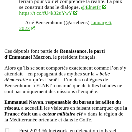
terrain pour voir et comprendre la réalité. La paix
se construit dans le dialogue. ⁦
@ElnetFr
https://t.co/fU4k32uYwY
— Arié Bensemhoun (@ariebens)
January 6,
2023
Ces députés font partie de
Renaissance, le parti
d’Emmanuel Macron
, le président français.
Alors qu’ils se sont comportés exactement comme l’on s’y
attendait – en propageant des mythes sur la
« belle
démocratie
» qu’est Israël – l’un des collègues de
Bensenhoum à ELNET a insinué que de telles balades ne
sont pas uniquement des missions d’enquête.
Emmanuel Navon, responsable du bureau israélien du
réseau
, a accueilli les visiteurs en faisant remarquer que
la
France était un
« acteur militaire clé »
dans la région de
la Méditerranée orientale et dans le Golfe.
First 2023 @elnetwork_eu delegation to Israel,