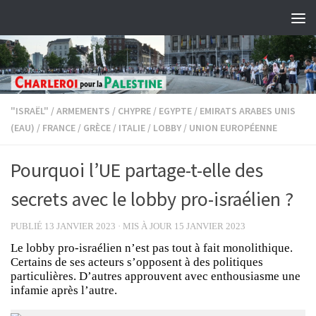
Skip to content
"ISRAËL"
/
ARMEMENTS
/
CHYPRE
/
EGYPTE
/
EMIRATS ARABES UNIS
(EAU)
/
FRANCE
/
GRÈCE
/
ITALIE
/
LOBBY
/
UNION EUROPÉENNE
Pourquoi l’UE partage-t-elle des
secrets avec le lobby pro-israélien ?
PUBLIÉ
13 JANVIER 2023
· MIS À JOUR
15 JANVIER 2023
Le lobby pro-israélien n’est pas tout à fait monolithique.
Certains de ses acteurs s’opposent à des politiques
particulières. D’autres approuvent avec enthousiasme une
infamie après l’autre.