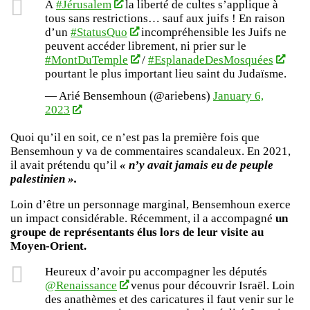
À
#Jérusalem
la liberté de cultes s’applique à
tous sans restrictions… sauf aux juifs ! En raison
d’un
#StatusQuo
incompréhensible les Juifs ne
peuvent accéder librement, ni prier sur le
#MontDuTemple
/
#EsplanadeDesMosquées
pourtant le plus important lieu saint du Judaïsme.
— Arié Bensemhoun (@ariebens)
January 6,
2023
Quoi qu’il en soit, ce n’est pas la première fois que
Bensemhoun y va de commentaires scandaleux. En 2021,
il avait prétendu qu’il
« n’y avait jamais eu de peuple
palestinien ».
Loin d’être un personnage marginal, Bensemhoun exerce
un impact considérable. Récemment, il a accompagné
un
groupe de représentants élus lors de leur visite au
Moyen-Orient.
Heureux d’avoir pu accompagner les députés
@Renaissance
⁩ venus pour découvrir Israël. Loin
des anathèmes et des caricatures il faut venir sur le