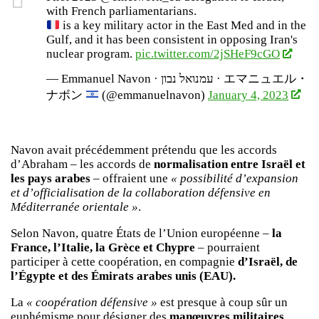
with French parliamentarians.
is a key military actor in the East Med and in the
Gulf, and it has been consistent in opposing Iran's
nuclear program.
pic.twitter.com/2jSHeF9cGO
— Emmanuel Navon · עמנואל נבון · エマニュエル・
ナボン
(@emmanuelnavon)
January 4, 2023
Navon avait précédemment prétendu que les accords
d’Abraham – les accords de
normalisation entre Israël et
les pays arabes
– offraient une
« possibilité d’expansion
et d’officialisation de la collaboration défensive en
Méditerranée orientale »
.
Selon Navon, quatre États de l’Union européenne –
la
France, l’Italie, la Grèce et Chypre
– pourraient
participer à cette coopération, en compagnie
d’Israël, de
l’Égypte et des Émirats arabes unis (EAU).
La
« coopération défensive »
est presque à coup sûr un
euphémisme pour désigner des
manœuvres militaires