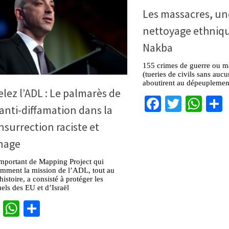
Les massacres, un
nettoyage ethniqu
Nakba
155 crimes de guerre ou ma
(tueries de civils sans auc
aboutirent au dépeuplement 
ez l’ADL : Le palmarès de
Facebook
Twitter
Wha
 anti-diffamation dans la
nsurrection raciste et
nnage
important de Mapping Project qui
mment la mission de l’ADL, tout au
istoire, a consisté à protéger les
uels des EU et d’Israël
cebook
Twitter
WhatsApp
Partager