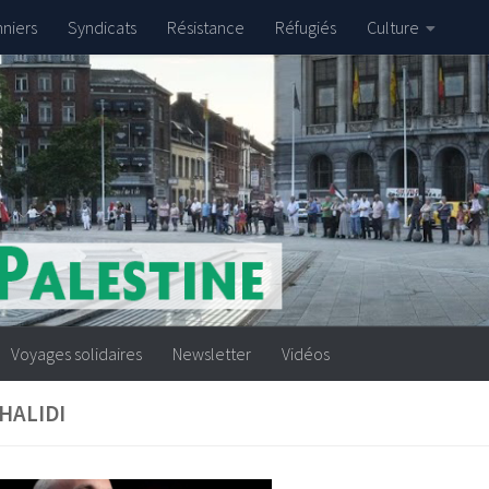
nniers
Syndicats
Résistance
Réfugiés
Culture
Voyages solidaires
Newsletter
Vidéos
HALIDI