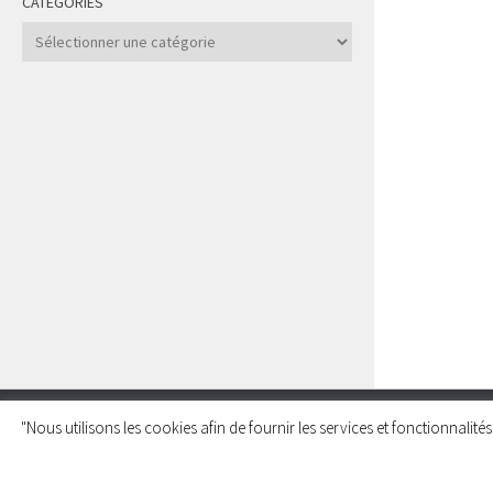
CATÉGORIES
Catégories
"Nous utilisons les cookies afin de fournir les services et fonctionnalit
Charleroi Pour la Palestine © 2026. Tous droits réservés.