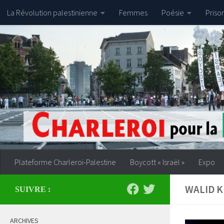
La Révolution palestinienne
Femmes
Poésie
Priso
Skip to content
Plateforme Charleroi-Palestine
Boycott « Israël »
Expo
WALID K
SUIVRE :
ARCHIVES