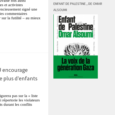
vaise fois aussi
ENFANT DE PALESTINE , DE OMAR
es et activistes
iencieusement signé une
ALSOUMI
 les commentaires
 sur la futilité – au mieux
tsApp
Partager
U encourage
re plus d’enfants
igurera pas sur la « liste
 répertorie les violateurs
s durant les conflits