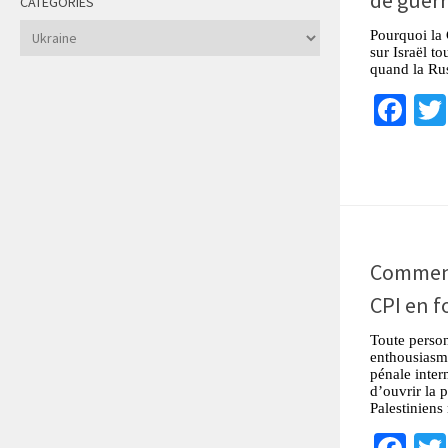
CATÉGORIES
Catégories
Pourquoi la 
sur Israël to
quand la Rus
Fa
Comment
CPI en f
Toute perso
enthousiasm
pénale inter
d’ouvrir la p
Palestiniens 