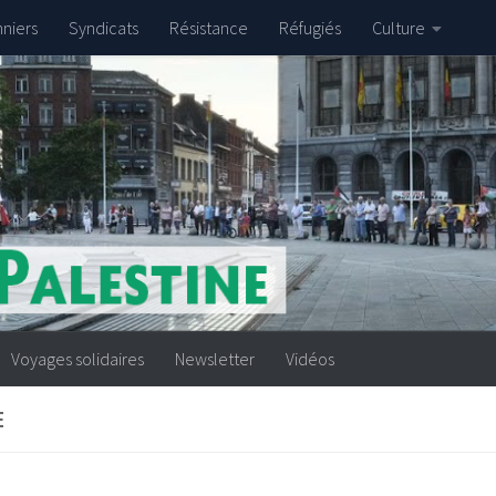
nniers
Syndicats
Résistance
Réfugiés
Culture
Voyages solidaires
Newsletter
Vidéos
E