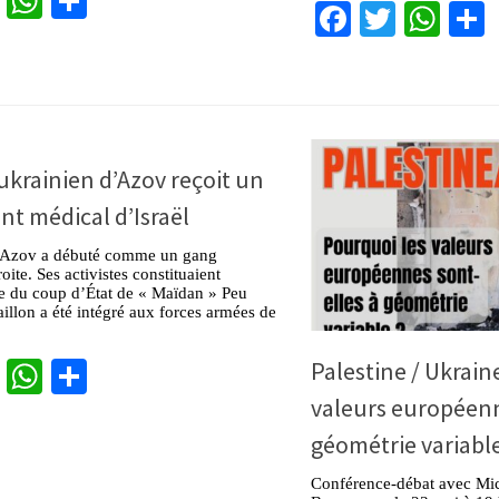
cebook
Twitter
WhatsApp
Partager
Facebook
Twitter
Wha
ukrainien d’Azov reçoit un
nt médical d’Israël
n Azov a débuté comme un gang
oite. Ses activistes constituaient
de du coup d’État de « Maïdan » Peu
taillon a été intégré aux forces armées de
cebook
Twitter
WhatsApp
Partager
Palestine / Ukrain
valeurs européenn
géométrie variable
Conférence-débat avec Mic