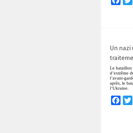
Fa
Un nazi 
traiteme
Le bataillo
d’extrême dr
l’avant-gar
après, le ba
l’Ukraine.
Fa