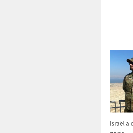
Israël ai
nazis