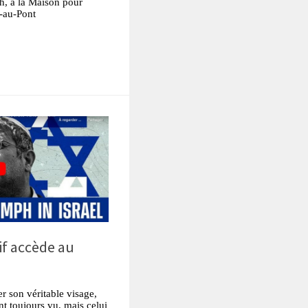
, à la Maison pour
-au-Pont
tsApp
Partager
if accède au
ler son véritable visage,
nt toujours vu, mais celui