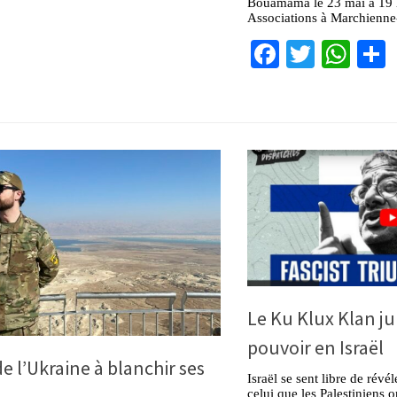
Bouamama le 23 mai à 19 h
Associations à Marchienne
Facebook
Twitter
Wha
Le Ku Klux Klan ju
pouvoir en Israël
de l’Ukraine à blanchir ses
Israël se sent libre de révé
celui que les Palestiniens o