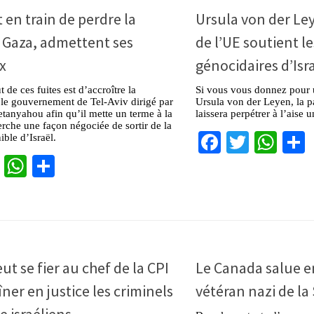
t en train de perdre la
Ursula von der Le
 Gaza, admettent ses
de l’UE soutient le
x
génocidaires d’Isr
ut de ces fuites est d’accroître la
Si vous vous donnez pour 
 le gouvernement de Tel-Aviv dirigé par
Ursula von der Leyen, la p
anyahou afin qu’il mette un terme à la
laissera perpétrer à l’aise 
erche une façon négociée de sortir de la
Facebook
Twitter
Wha
ible d’Israël.
cebook
Twitter
WhatsApp
Partager
ut se fier au chef de la CPI
Le Canada salue 
îner en justice les criminels
vétéran nazi de la
e israéliens