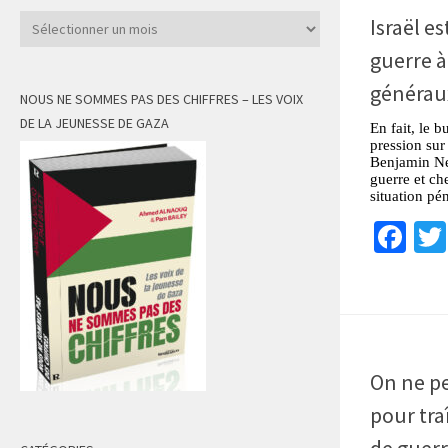
Archives
Israël es
guerre à
générau
NOUS NE SOMMES PAS DES CHIFFRES – LES VOIX
DE LA JEUNESSE DE GAZA
En fait, le b
pression sur
Benjamin Net
guerre et ch
situation pén
Fa
On ne pe
pour tra
de guerr