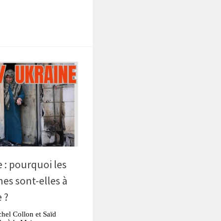
tsApp
Partager
e : pourquoi les
es sont-elles à
 ?
hel Collon et Saïd