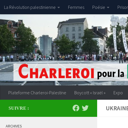
La Révolution palestinienne
Femmes
Poésie
Priso
Skip to content
Plateforme Charleroi-Palestine
Boycott « Israël »
Expo
UKRAIN
SUIVRE :
ARCHIVES