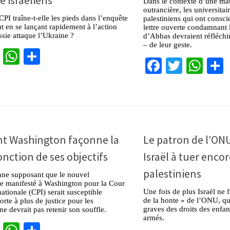
Dans le contexte d’une mau
outrancière, les universitair
CPI traîne-t-elle les pieds dans l’enquête
palestiniens qui ont consc
ut en se lançant rapidement à l’action
lettre ouverte condamnant
sie attaque l’Ukraine ?
d’Abbas devraient réfléchir
– de leur geste.
cebook
Twitter
WhatsApp
Partager
Facebook
Twitter
Wha
 Washington façonne la
Le patron de l’ON
onction de ses objectifs
Israël à tuer enco
palestiniens
nne supposant que le nouvel
e manifesté à Washington pour la Cour
Une fois de plus Israël ne f
nationale (CPI) serait susceptible
de la honte » de l’ONU, qui
orte à plus de justice pour les
graves des droits des enfant
ne devrait pas retenir son souffle.
armés.