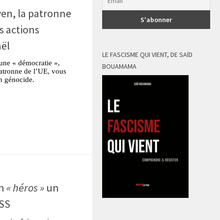
yen, la patronne
s actions
aël
LE FASCISME QUI VIENT, DE SAÏD
une « démocratie »,
BOUAMAMA
atronne de l’UE, vous
un génocide.
tsApp
Partager
en
« héros »
un
 SS