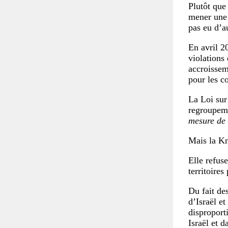
Plutôt que 
mener une 
pas eu d’a
En avril 2
violations 
accroissem
pour les c
La Loi sur 
regroupeme
mesure de 
Mais la Kn
Elle refuse
territoires
Du fait de
d’Israël et
disproport
Israël et d