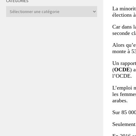
CATÉGORIES
La minorit
Catégories
élections à
Car dans l
seconde cla
Alors qu’e
monte à 53
Un rapport
(
OCDE
) 
l’OCDE.
L’emploi n
les femmes
arabes.
Sur 85 000
Seulement 