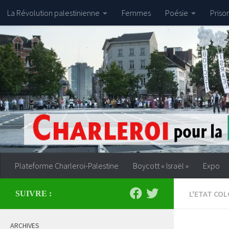
La Révolution palestinienne
Femmes
Poésie
Priso
Skip to content
Plateforme Charleroi-Palestine
Boycott « Israël »
Expo
L'ETAT COL
SUIVRE :
ARCHIVES