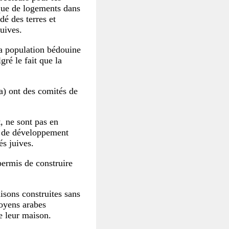
nque de logements dans
dé des terres et
uives.
la population bédouine
ré le fait que la
a) ont des comités de
, ne sont pas en
ts de développement
és juives.
permis de construire
isons construites sans
toyens arabes
e leur maison.