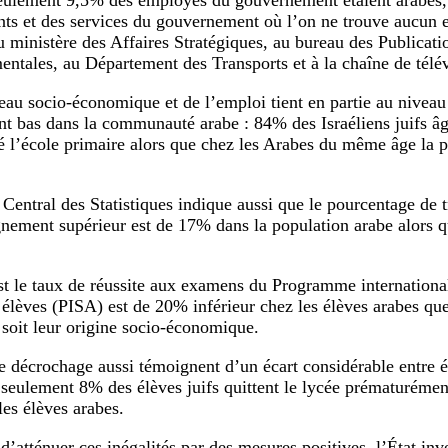
ulement 9,5% des employés du gouvernement étaient arabes, e
ts et des services du gouvernement où l’on ne trouve aucun 
 ministère des Affaires Stratégiques, au bureau des Publicati
ntales, au Département des Transports et à la chaîne de télév
eau socio-économique et de l’emploi tient en partie au niveau
nt bas dans la communauté arabe : 84% des Israéliens juifs âg
é l’école primaire alors que chez les Arabes du même âge la p
Central des Statistiques indique aussi que le pourcentage de t
gnement supérieur est de 17% dans la population arabe alors q
st le taux de réussite aux examens du Programme international
 élèves (PISA) est de 20% inférieur chez les élèves arabes que 
 soit leur origine socio-économique.
e décrochage aussi témoignent d’un écart considérable entre él
 seulement 8% des élèves juifs quittent le lycée prématurémen
es élèves arabes.
 d’atténuer ces inégalités par des mesures positives, l’État in