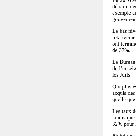
En 2016 se
départemen
exemple au
gouverneme
Le bas niv
relativeme
ont termin
de 37%.
Le Bureau 
de l’ensei
les Juifs.
Qui plus e
acquis des
quelle que
Les taux d
tandis que
32% pour l
Plutôt que