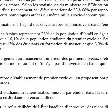
oles arabes. Selon les statistiques du ministère de l’Éducation,
t d’un financement par élève supérieur de 35 à 68% par rapport
 leurs homologues arabes du même milieu socio-économique.
minations à l’égard des élèves arabes se poursuivent dans l’e
les Arabes représentent 26% de la population d’Israël en âge d’
t que 16,1% de la population étudiante du premier cycle de l’
 que 13% des étudiants en formation de master, et que 6,3% d
t.
 largement au financement inférieur des premiers niveaux d’étu
ie du moins, au fait qu’il n’y a pas d’université en Israël qui
be.
ombre d’établissement de premier cycle qui en proposent ont 
urces.
étudiants israéliens arabes finissent par étudier dans les terri
u en Jordanie ou encore ailleurs.
s, le refus délibéré de l’État israélien d’approuver des plans d