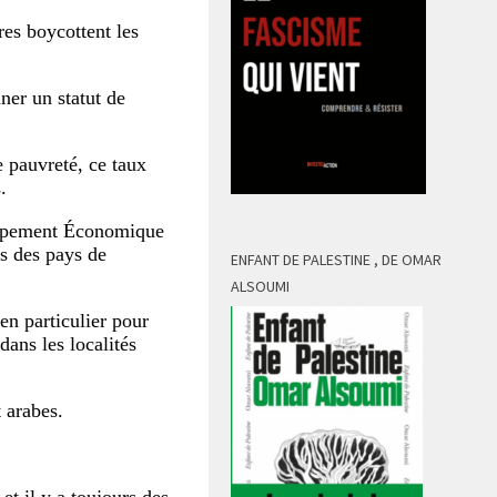
es boycottent les
ner un statut de
e pauvreté, ce taux
.
loppement Économique
es des pays de
ENFANT DE PALESTINE , DE OMAR
ALSOUMI
n particulier pour
ans les localités
 arabes.