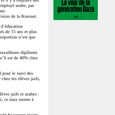
t il y a toujours des
employé arabe, par
ons
ision de la Knesset.
 d’éducation
és de 15 ans et plus
roportion n’est que
ravailleurs diplômés
u’il est de 40% chez
 pour le suivi des
chez les élèves juifs,
èves juifs et arabes :
t, ce taux monte à
vestit beaucoup moins