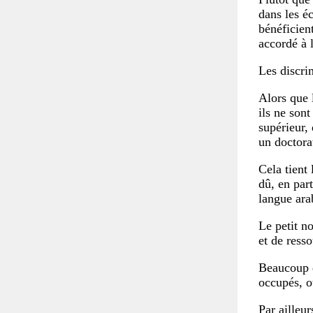
dans les éc
bénéficien
accordé à
Les discri
Alors que 
ils ne son
supérieur,
un doctora
Cela tient
dû, en part
langue ara
Le petit n
et de resso
Beaucoup d’
occupés, o
Par ailleur