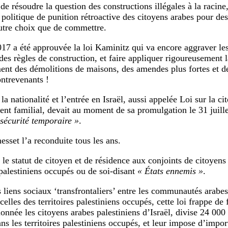
de résoudre la question des constructions illégales à la racine,
politique de punition rétroactive des citoyens arabes pour des 
utre choix que de commettre.
017 a été approuvée la loi Kaminitz qui va encore aggraver les
des règles de construction, et faire appliquer rigoureusement l
ent des démolitions de maisons, des amendes plus fortes et de
ontrevenants !
la nationalité et l’entrée en Israël, aussi appelée Loi sur la ci
nt familial, devait au moment de sa promulgation le 31 juill
sécurité temporaire »
.
esset l’a reconduite tous les ans.
 le statut de citoyen et de résidence aux conjoints de citoyens
 palestiniens occupés ou de soi-disant
« États ennemis »
.
s liens sociaux ‘transfrontaliers’ entre les communautés arabes
 celles des territoires palestiniens occupés, cette loi frappe de
ionnée les citoyens arabes palestiniens d’Israël, divise 24 000
ans les territoires palestiniens occupés, et leur impose d’impo