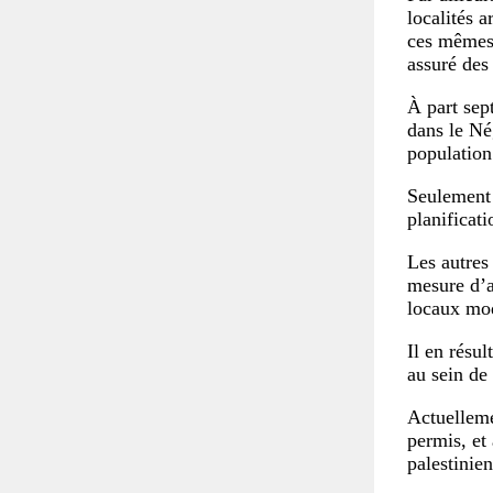
localités 
ces mêmes 
assuré des
À part sep
dans le Né
population
Seulement 
planificati
Les autres
mesure d’a
locaux mode
Il en résu
au sein de
Actuelleme
permis, et
palestinie