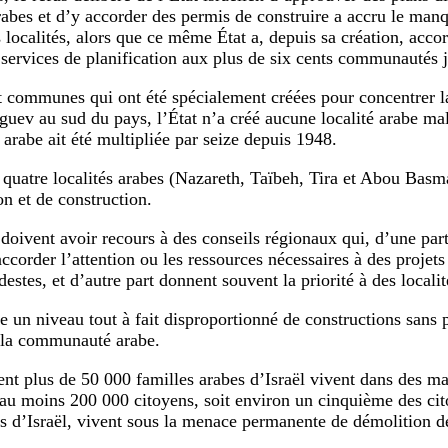
arabes et d’y accorder des permis de construire a accru le ma
localités, alors que ce même État a, depuis sa création, accor
 services de planification aux plus de six cents communautés j
t communes qui ont été spécialement créées pour concentrer 
guev au sud du pays, l’État n’a créé aucune localité arabe malg
 arabe ait été multipliée par seize depuis 1948.
quatre localités arabes (Nazareth, Taïbeh, Tira et Abou Basm
on et de construction.
 doivent avoir recours à des conseils régionaux qui, d’une part
ccorder l’attention ou les ressources nécessaires à des proje
stes, et d’autre part donnent souvent la priorité à des localit
lte un niveau tout à fait disproportionné de constructions sans 
 la communauté arabe.
nt plus de 50 000 familles arabes d’Israël vivent dans des ma
 au moins 200 000 citoyens, soit environ un cinquième des ci
ns d’Israël, vivent sous la menace permanente de démolition d