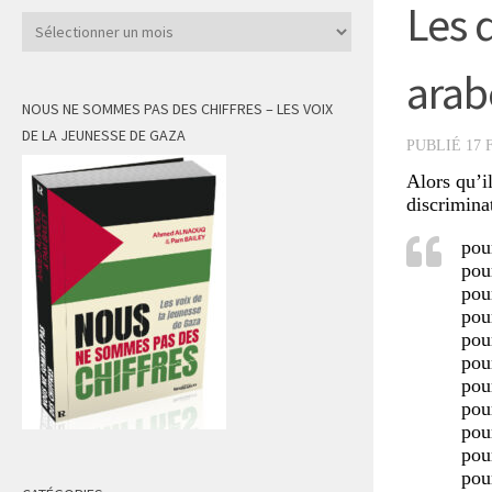
Les 
Archives
arab
NOUS NE SOMMES PAS DES CHIFFRES – LES VOIX
DE LA JEUNESSE DE GAZA
PUBLIÉ
17 
Alors qu’i
discrimina
pou
pour
pou
pou
pour
pou
pou
pou
pou
pou
pou