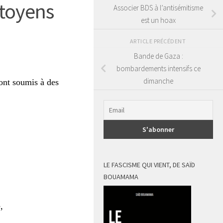
itoyens
Associer BDS à l’antisémitisme
est un hoax
ARTICLE PRÉCÉDENT
Bande de Gaza :
bombardements intensifs ce
dimanche
sont soumis à des
LE FASCISME QUI VIENT, DE SAÏD
BOUAMAMA
,