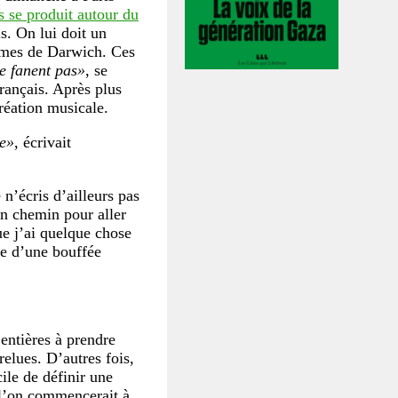
s se produit autour du
s. On lui doit un
oèmes de Darwich. Ces
se fanent pas»
, se
Français. Après plus
création musicale.
ce»
, écrivait
 n’écris d’ailleurs pas
un chemin pour aller
ue j’ai quelque chose
he d’une bouffée
 entières à prendre
relues. D’autres fois,
cile de définir une
 l’on commencerait à