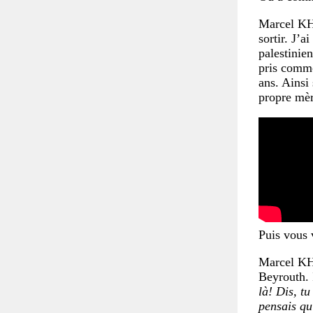
Marcel K
sortir. J’a
palestinie
pris comme
ans. Ainsi
propre mère
Puis vous 
Marcel K
Beyrouth. 
là! Dis, t
pensais qu