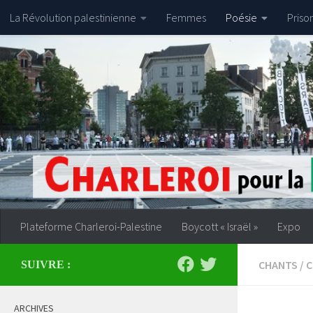
La Révolution palestinienne
Femmes
Poésie
Priso
Skip to content
Plateforme Charleroi-Palestine
Boycott « Israël »
Expo
CHANTS
/
C
SUIVRE :
ARCHIVES