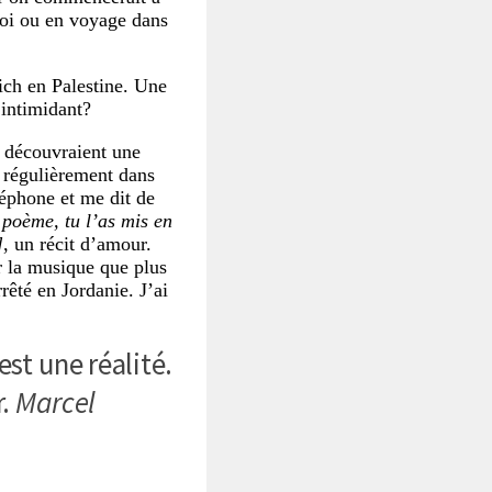
 toi ou en voyage dans
ch en Palestine. Une
 intimidant?
i découvraient une
s régulièrement dans
léphone et me dit de
poème, tu l’as mis en
]
, un récit d’amour.
r la musique que plus
êté en Jordanie. J’ai
est une réalité.
r.
Marcel