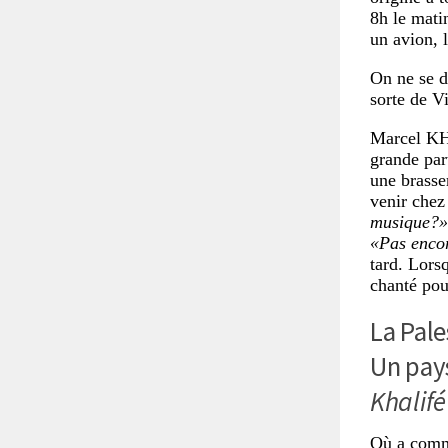
8h le mati
un avion, l
On ne se d
sorte de V
Marcel K
grande par
une brasse
venir chez 
musique?»
«Pas enco
tard. Lors
chanté pou
La Pale
Un pays
Khalifé
Où a comm