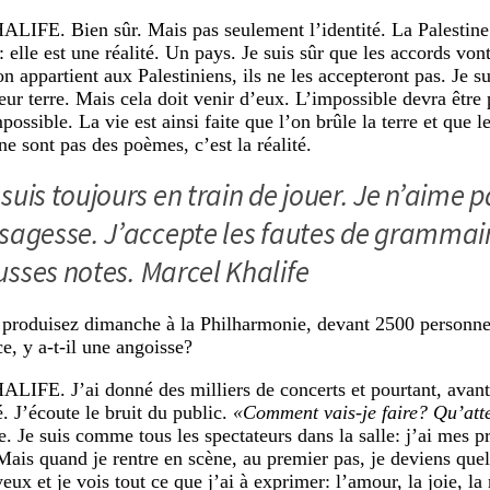
HALIFE.
Bien sûr. Mais pas seulement l’identité. La Palestine
elle est une réalité. Un pays. Je suis sûr que les accords vont
n appartient aux Palestiniens, ils ne les accepteront pas. Je su
eur terre. Mais cela doit venir d’eux. L’impossible devra être p
possible. La vie est ainsi faite que l’on brûle la terre et que 
ne sont pas des poèmes, c’est la réalité.
 suis toujours en train de jouer. Je n’aime
 sagesse. J’accepte les fautes de grammair
usses notes.
Marcel Khalife
produisez dimanche à la Philharmonie, devant 2500 personn
e, y a-t-il une angoisse?
HALIFE.
J’ai donné des milliers de concerts et pourtant, avan
é. J’écoute le bruit du public.
«Comment vais-je faire? Qu’att
. Je suis comme tous les spectateurs dans la salle: j’ai mes 
 Mais quand je rentre en scène, au premier pas, je deviens que
eux et je vois tout ce que j’ai à exprimer: l’amour, la joie, la 