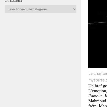
CATÉGORIES
Catégories
Le chanteu
mystères d
Un bref ge
L’émotion,
l’amour. Je
Mahmoud Da
frère. Mar