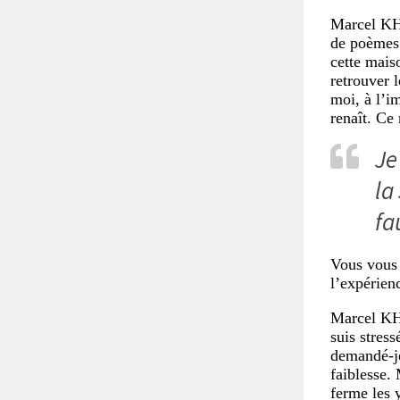
Marcel K
de poèmes: 
cette maiso
retrouver l
moi, à l’im
renaît. Ce 
Je
la
fa
Vous vous 
l’expérienc
Marcel K
suis stress
demandé-je
faiblesse.
ferme les y