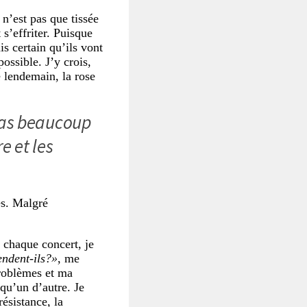
 n’est pas que tissée
 s’effriter. Puisque
is certain qu’ils vont
ossible. J’y crois,
le lendemain, la rose
 pas beaucoup
e et les
es. Malgré
t chaque concert, je
endent-ils?»
, me
problèmes et ma
lqu’un d’autre. Je
résistance, la