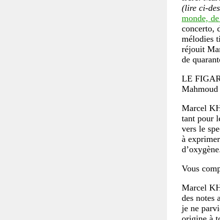
(lire ci-de
monde, de
concerto, 
mélodies t
réjouit Ma
de quarant
LE FIGA
Mahmoud D
Marcel K
tant pour 
vers le sp
à exprimer
d’oxygène
Vous compo
Marcel K
des notes a
je ne parvi
origine à 