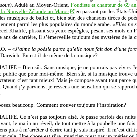
ssous)
. Adulé au Moyen-Orient,
l’oudiste et chanteur de 69 an
 la Nouvelle-Zélande au Maroc
en passant par les États-Uni
des musiques de ballet et, bien sûr, des chansons tirées de p
iennent parmi les plus populaires du monde arabe.
«Elles ne 
rcel Khalifé, plissant ses yeux espiègles, pesant ses mots en 
e ans de carrière, il s’émerveille toujours des mystères de la 
RO. –
«J’aime la poésie parce qu’elle nous fait don d’une for
arwich. En est-il de même de la musique?
HALIFE –
Bien sûr. Sans musique, je ne pourrais pas vivre. Je
le public que pour moi-même. Bien sûr, si la musique trouve 
ectateur, c’est tant mieux! Mais je compose avant tout parce q
. Quand j’y parviens, je ressens une sensation qui se rapproc
.
sez beaucoup. Comment trouver toujours l’inspiration?
HALIFE
. Ce n’est pas toujours aisé. Je passe parfois des nuits
vant, le matin au réveil, de tout mettre à la poubelle une fois 
ens plus à m’arrêter d’écrire tant je suis inspiré. Il m’est diffi
tout cela. Une chose est sûre, musicien n’est pas un métier où