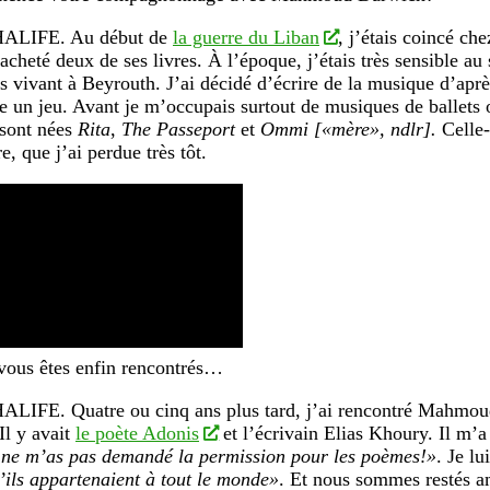
HALIFE.
Au début de
la guerre du Liban
, j’étais coincé ch
i acheté deux de ses livres. À l’époque, j’étais très sensible au
ns vivant à Beyrouth. J’ai décidé d’écrire de la musique d’aprè
 un jeu. Avant je m’occupais surtout de musiques de ballets o
 sont nées
Rita
,
The Passeport
et
Ommi [«mère», ndlr].
Celle-
, que j’ai perdue très tôt.
vous êtes enfin rencontrés…
HALIFE.
Quatre ou cinq ans plus tard, j’ai rencontré Mahmou
Il y avait
le poète Adonis
et l’écrivain Elias Khoury. Il m’a
u ne m’as pas demandé la permission pour les poèmes!»
. Je l
’ils appartenaient à tout le monde»
. Et nous sommes restés a