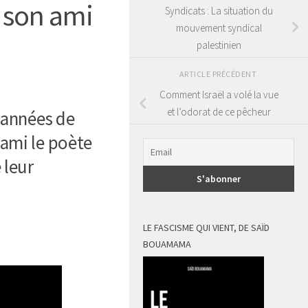
 son ami
Syndicats : La situation du
mouvement syndical
palestinien
ARTICLE PRÉCÉDENT
Comment Israël a volé la vue
et l’odorat de ce pêcheur
e années de
 ami le poète
 leur
LE FASCISME QUI VIENT, DE SAÏD
BOUAMAMA