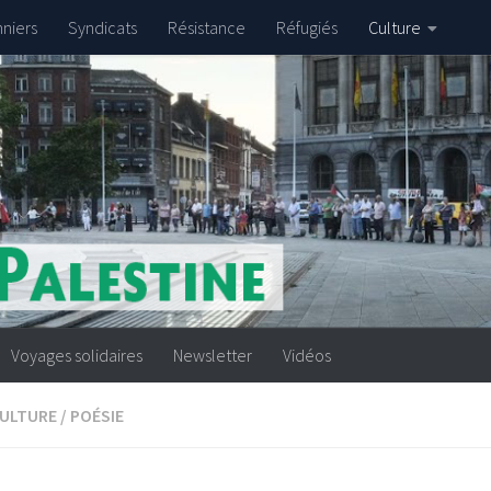
nniers
Syndicats
Résistance
Réfugiés
Culture
Voyages solidaires
Newsletter
Vidéos
ULTURE
/
POÉSIE