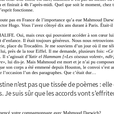
n et finirait à 4h l’après-midi. Quel que soit le moment, chez
’esprit fonctionne.
oute pas en France de l’importance qu’a eue Mahmoud Darwi
ictor Hugo. Vous l’avez côtoyé dix ans durant à Paris. Était-il
HALIFE
. Oui, mais ceux qui pouvaient accéder à son cœur lu
t d’enfance. Il était toujours généreux. Nous nous retrouvion
rie, place du Trocadéro. Je me souviens d’un jour où il me té
lui, près de la tour Eiffel. Il me demande, plusieurs fois:
«Ce 
. Il s’agissait d’
Yatir el Hammam [«Les oiseaux volent», ndlr
re»
, lui dis-je. Mais Mahmoud est mort et je n’ai pu compose
que son corps a été emmené depuis Houston, le convoi s’est arr
r l’occasion l’un des paragraphes. Que c’était dur…
stine n’est pas que tissée de poèmes : elle 
. Je suis sûr que les accords vont s’effrite
encé votre compagnonnage avec Mahmoud Darwich?