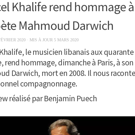
el Khalife rend hommage à
oète Mahmoud Darwich
FÉVRIER 2020
· MIS À JOUR
5 MARS 2020
Khalife, le musicien libanais aux quarant
e, rend hommage, dimanche à Paris, à son
d Darwich, mort en 2008. Il nous raconte
ionnel compagnonnage.
ew réalisé par Benjamin Puech