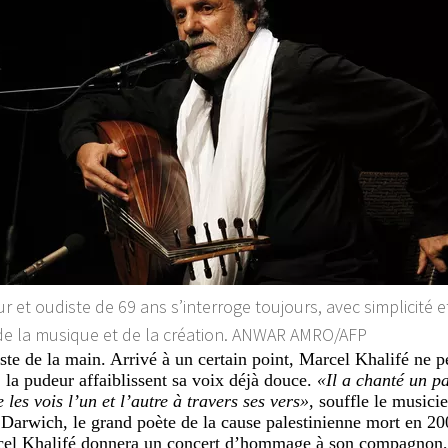
r et oudiste de 69 ans s’interroge toujours, avec simplicité e
e la musique et de la création.
ANWAR AMRO/AFP
ste de la main. Arrivé à un certain point, Marcel Khalifé ne pe
 la pudeur affaiblissent sa voix déjà douce.
«Il a chanté un pa
 les vois l’un et l’autre à travers ses vers»
, souffle le musicie
rwich, le grand poète de la cause palestinienne mort en 2008
cel Khalifé donnera un concert d’hommage à son compagnon,