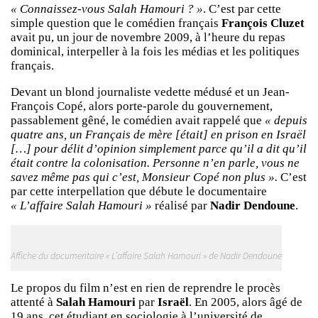
« Connaissez-vous Salah Hamouri ? »
. C’est par cette
simple question que le comédien français
François Cluzet
avait pu, un jour de novembre 2009, à l’heure du repas
dominical, interpeller à la fois les médias et les politiques
français.
Devant un blond journaliste vedette médusé et un Jean-
François Copé, alors porte-parole du gouvernement,
passablement gêné, le comédien avait rappelé que
« depuis
quatre ans, un Français de mère [était] en prison en Israël
[…] pour délit d’opinion simplement parce qu’il a dit qu’il
était contre la colonisation. Personne n’en parle, vous ne
savez même pas qui c’est, Monsieur Copé non plus ».
C’est
par cette interpellation que débute le documentaire
« L’affaire Salah Hamouri »
réalisé par
Nadir Dendoune
.
Affiche du documentaire « L’affaire Salah Hamouri » de Nadir Dendoune
Le propos du film n’est en rien de reprendre le procès
attenté à
Salah Hamouri
par
Israël
. En 2005, alors âgé de
19 ans, cet étudiant en sociologie à l’université de