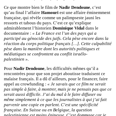
Ce que montre bien le film de
Nadir Dendoune
, c’est
qu’au final l’affaire
Hamouri
est une affaire éminemment
française, qui révèle comme un palimpseste jauni les
ressorts et tabous du pays. C’est ce qu’explique
admirablement l’historien
Dominique Vidal
dans le
documentaire :
« La France est l’un des pays qui a
participé au génocide des juifs. Cela pèse encore dans la
réaction du corps politique français […]. Cette culpabilité
pèse dans la manière dont les autorités politiques et
médiatiques se confrontent au conflit israélo-
palestinien ».
Pour
Nadir Dendoune
, les difficultés mêmes qu’il a
rencontrées pour que son projet aboutisse traduisent ce
malaise français. Il a dû d’ailleurs, pour le financer, faire
appel au crowfunding :
« Je savais que ce film ne serait
pas simple à faire, à montrer, mais je ne pensais pas que ce
serait aussi difficile. J’ai du mal à le faire diffuser ou
même simplement à ce que les journalistes à qui j’ai fait
parvenir une copie en parlent. C’est une spécificité
française. En Suisse ou en Belgique, la question
palestinienne est moins épineuse. C’est dommage car je