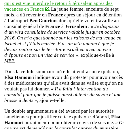
qui s’est vue interdire le retour à Jérusalem après des
vacances en France
. La jeune femme, enceinte de sept
mois, a dû revenir en
France
après un séjour en détention
à l’aéroport
Ben Gourion
alors qu’elle vit et travaille au
consulat général de
France
à
Jérusalem
:
« Je disposais
d’un visa consulaire de service valable jusqu’en octobre
2016. On m’a questionnée sur les raisons de ma venue en
Israël et si j’étais mariée. Puis on m’a annoncé que je
devais rentrer sur le territoire israélien avec un visa
d’épouse et non un visa de service »
, explique-t-elle à
MEE.
Dans la cellule sommaire où elle attendra son expulsion,
Elsa Hamouri
indique avoir dû protester pour avoir accès
à des médicaments qu’elle avait dans sa valise et qu’on ne
voulait pas lui donner.
« Il a fallu l’intervention du
consulat pour que je puisse aussi obtenir du savon et une
brosse à dents »
, ajoute-t-elle.
Un double argumentaire a été avancé par les autorités
israéliennes pour justifier cette expulsion : d’abord,
Elsa
Hamouri
aurait menti pour obtenir ce visa de service.
« Or
ce visa est demandé par le consulat auprès du ministère