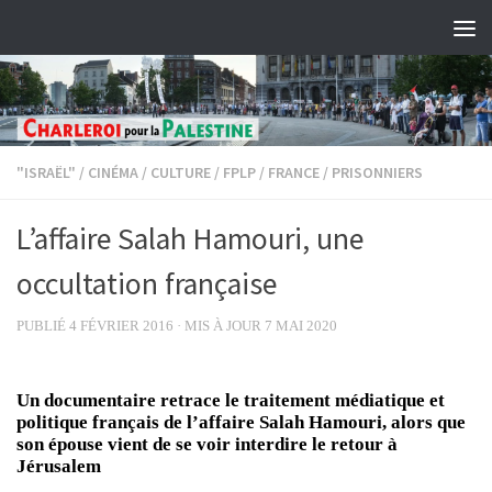
Skip to content
"ISRAËL"
/
CINÉMA
/
CULTURE
/
FPLP
/
FRANCE
/
PRISONNIERS
L’affaire Salah Hamouri, une
occultation française
PUBLIÉ
4 FÉVRIER 2016
· MIS À JOUR
7 MAI 2020
Un documentaire retrace le traitement médiatique et
politique français de l’affaire Salah Hamouri, alors que
son épouse vient de se voir interdire le retour à
Jérusalem