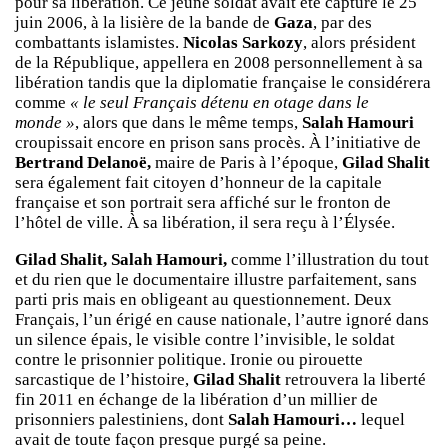
pour sa libération. Ce jeune soldat avait été capturé le 25
juin 2006, à la lisière de la bande de
Gaza
, par des
combattants islamistes.
Nicolas Sarkozy
, alors président
de la République, appellera en 2008 personnellement à sa
libération tandis que la diplomatie française le considérera
comme
« le seul Français détenu en otage dans le
monde »
, alors que dans le même temps,
Salah Hamouri
croupissait encore en prison sans procès. À l’initiative de
Bertrand Delanoë,
maire de Paris à l’époque,
Gilad Shalit
sera également fait citoyen d’honneur de la capitale
française et son portrait sera affiché sur le fronton de
l’hôtel de ville. À sa libération, il sera reçu à l’Élysée.
Gilad Shalit, Salah Hamouri,
comme l’illustration du tout
et du rien que le documentaire illustre parfaitement, sans
parti pris mais en obligeant au questionnement. Deux
Français, l’un érigé en cause nationale, l’autre ignoré dans
un silence épais, le visible contre l’invisible, le soldat
contre le prisonnier politique. Ironie ou pirouette
sarcastique de l’histoire,
Gilad Shalit
retrouvera la liberté
fin 2011 en échange de la libération d’un millier de
prisonniers palestiniens, dont
Salah Hamouri…
lequel
avait de toute façon presque purgé sa peine.