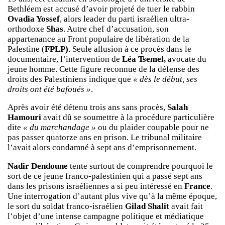
Bethléem est accusé d’avoir projeté de tuer le rabbin
Ovadia Yossef
, alors leader du parti israélien ultra-
orthodoxe
Shas
. Autre chef d’accusation, son
appartenance au Front populaire de libération de la
Palestine (
FPLP)
. Seule allusion à ce procès dans le
documentaire, l’intervention de
Léa Tsemel,
avocate du
jeune homme. Cette figure reconnue de la défense des
droits des Palestiniens indique que
« dès le début, ses
droits ont été bafoués »
.
Après avoir été détenu trois ans sans procès,
Salah
Hamouri
avait dû se soumettre à la procédure particulière
dite
« du marchandage »
ou du plaider coupable pour ne
pas passer quatorze ans en prison. Le tribunal militaire
l’avait alors condamné à sept ans d’emprisonnement.
Nadir Dendoune
tente surtout de comprendre pourquoi le
sort de ce jeune franco-palestinien qui a passé sept ans
dans les prisons israéliennes a si peu intéressé en
France
.
Une interrogation d’autant plus vive qu’à la même époque,
le sort du soldat franco-israélien
Gilad Shalit
avait fait
l’objet d’une intense campagne politique et médiatique