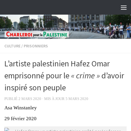
Skip to content
CULTURE
/
PRISONNIERS
L’artiste palestinien Hafez Omar
emprisonné pour le
« crime »
d’avoir
inspiré son peuple
PUBLIÉ
2 MARS 2020
· MIS À JOUR
5 MARS 2020
Asa Winstanley
29 février 2020