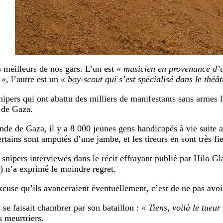
s meilleurs de nos gars. L’un est
« musicien en provenance d’u
 »
, l’autre est un
« boy-scout qui s’est spécialisé dans le théât
nipers qui ont abattu des milliers de manifestants sans armes l
e de Gaza.
nde de Gaza, il y a 8 000 jeunes gens handicapés à vie suite a
rtains sont amputés d’une jambe, et les tireurs en sont très fie
snipers interviewés dans le récit effrayant publié par Hilo Gl
) n’a exprimé le moindre regret.
xcuse qu’ils avanceraient éventuellement, c’est de ne pas avoi
 se faisait chambrer par son bataillon :
« Tiens, voilà le tueur 
 meurtriers.