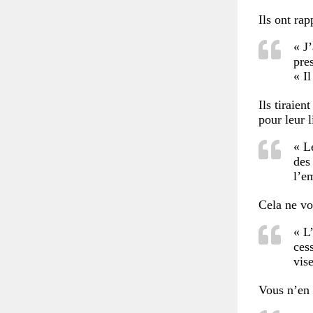
Ils ont ra
« J
pre
« I
Ils tiraie
pour leur l
« L
des
l’e
Cela ne vo
« L
cess
vis
Vous n’en 