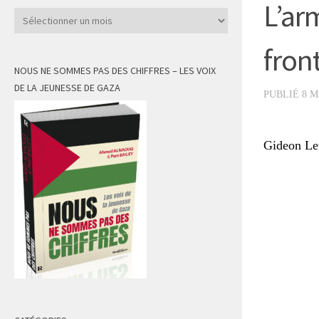
L’ar
Archives
fron
NOUS NE SOMMES PAS DES CHIFFRES – LES VOIX
DE LA JEUNESSE DE GAZA
PUBLIÉ
8 M
Gideon Le