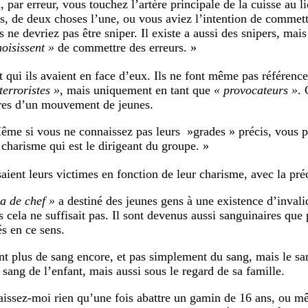
, par erreur, vous touchez l’artère principale de la cuisse au li
rs, de deux choses l’une, ou vous aviez l’intention de commett
s ne devriez pas être sniper. Il existe a aussi des snipers, mai
oisissent »
de commettre des erreurs. »
nt qui ils avaient en face d’eux. Ils ne font même pas référence
terroristes »
, mais uniquement en tant que
« provocateurs »
. 
es d’un mouvement de jeunes.
ême si vous ne connaissez pas leurs »grades » précis, vous p
 charisme qui est le dirigeant du groupe. »
saient leurs victimes en fonction de leur charisme, avec la pré
a de chef »
a destiné des jeunes gens à une existence d’invali
 cela ne suffisait pas. Il sont devenus aussi sanguinaires que 
és en ce sens.
ent plus de sang encore, et pas simplement du sang, mais le sa
 sang de l’enfant, mais aussi sous le regard de sa famille.
aissez-moi rien qu’une fois abattre un gamin de 16 ans, ou m