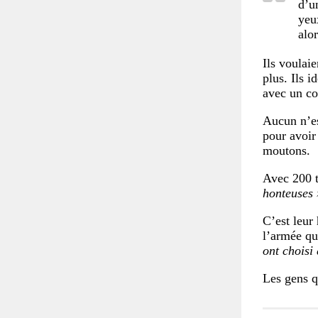
d’un
yeu
alo
Ils voulai
plus. Ils 
avec un col
Aucun n’es
pour avoir
moutons.
Avec 200 t
honteuses 
C’est leur
l’armée qu
ont choisi 
Les gens q