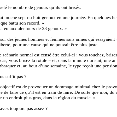
ppelé le nombre de genoux qu’ils ont brisés.
’ai touché sept ou huit genoux en une journée. En quelques heu
sque battu son record. »
l a eu aux alentours de 28 genoux. »
nt sur des jeunes hommes et femmes sans armes qui essayaient 
iberté, pour une cause qui ne pouvait être plus juste.
e scénario normal est censé être celui-ci : vous touchez, brise
 cas, vous brisez la rotule – et, dans la minute qui suit, une 
mbarquer et, au bout d’une semaine, le type reçoit une pension 
us suffit pas ?
’objectif est de provoquer un dommage minimal chez le provoc
e de faire ce qu’il est en train de faire. De sorte que moi, du 
er un endroit plus gras, dans la région du muscle. »
avez toujours pas assez ?