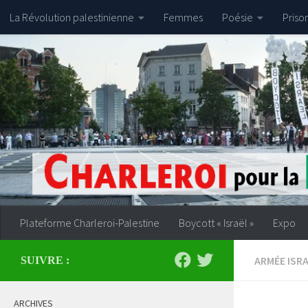
La Révolution palestinienne
Femmes
Poésie
Priso
Skip to content
Plateforme Charleroi-Palestine
Boycott « Israël »
Expo
ARMÉE ISR
SUIVRE :
ARCHIVES