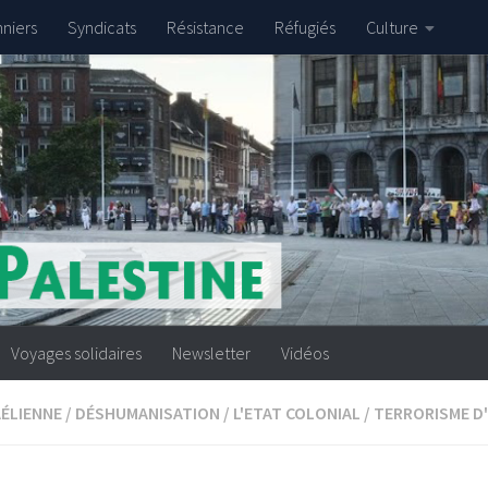
nniers
Syndicats
Résistance
Réfugiés
Culture
Voyages solidaires
Newsletter
Vidéos
AÉLIENNE
/
DÉSHUMANISATION
/
L'ETAT COLONIAL
/
TERRORISME D