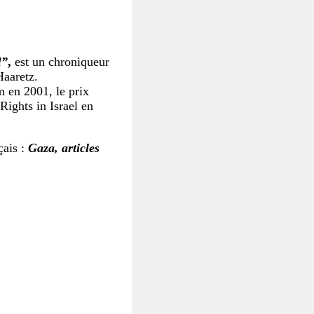
l
”
,
est un chroniqueur
Haaretz.
m en 2001, le prix
Rights in Israel en
çais :
Gaza, articles