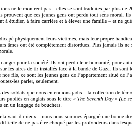
tions ne le montrent pas – elles se sont traduites par plus de 2
ns prouvent que ces jeunes gens ont perdu tout sens moral. Ils 
t à étudier, à faire carrière et à élever une famille – et ne gu
ndicapé physiquement leurs victimes, mais leur propre handica
urs âmes ont été complètement distordues. Plus jamais ils ne 
orale.
 danger pour la société. Ils ont perdu leur humanité, pour auta
sur les aires de tir installés face à la bande de Gaza. Ils sont l
 nos fils, ce sont les jeunes gens de l’appartement situé de l’
coutez-les parler, seulement.
 des soldats que nous entendions jadis – la collection de tém
rs publiés en anglais sous le titre
« The Seventh Day » (Le se
s en un langage de bouchers.
cela vaut-il mieux – nous nous sommes épargné une bonne dos
t difficile de ne pas être choqué par les profondeurs dans lesq