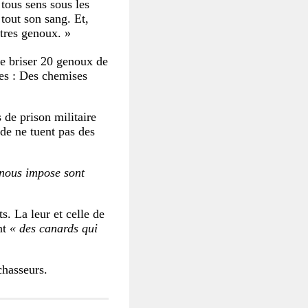
 tous sens sous les
 tout son sang. Et,
utres genoux. »
de briser 20 genoux de
ses : Des chemises
 de prison militaire
de ne tuent pas des
 nous impose sont
s. La leur et celle de
nt
« des canards qui
chasseurs.