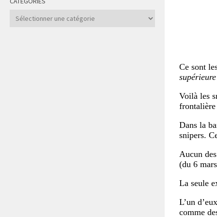
CATÉGORIES
Catégories
Ce sont le
supérieure
Voilà les s
frontalièr
Dans la ba
snipers. Ce
Aucun des 
(du 6 mars
La seule e
L’un d’eux
comme des