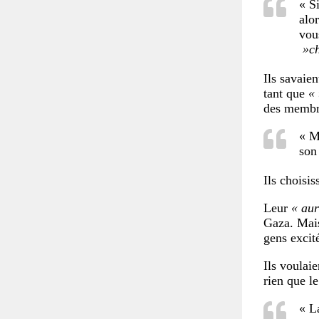
« Si
alo
vou
»ch
Ils savaie
tant que
« 
des membr
« M
son
Ils choisis
Leur
« aur
Gaza. Mais
gens excit
Ils voulai
rien que le
« L