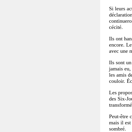
Si leurs ac
déclaratio
continueron
cécité.
Ils ont ha
encore. Le
avec une m
Ils sont un
jamais eu, 
les amis de
couloir. É
Les propos
des Six-Jou
transformé
Peut-être 
mais il es
sombré.