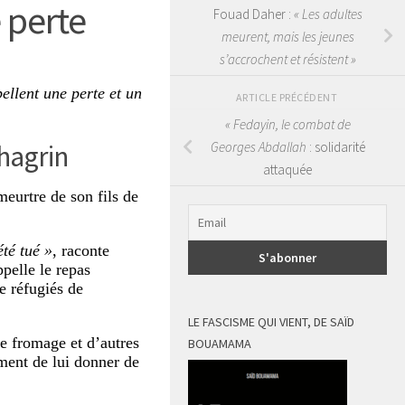
 perte
Fouad Daher :
« Les adultes
meurent, mais les jeunes
s’accrochent et résistent »
ellent une perte et un
ARTICLE PRÉCÉDENT
« Fedayin, le combat de
hagrin
Georges Abdallah
: solidarité
attaquée
meurtre de son fils de
té tué »
, raconte
pelle le repas
e réfugiés de
LE FASCISME QUI VIENT, DE SAÏD
de fromage et d’autres
BOUAMAMA
ent de lui donner de