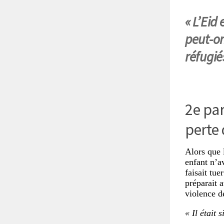
« L’Eid
peut-on
réfugié
2e par
perte 
Alors que 
enfant n’a
faisait tu
préparait a
violence d
« Il était s