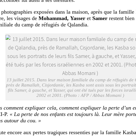
 photographies exposées dans la maison, après que la famille 
re, les visages de
Mohammad,
Yasser
et
Samer
restent bien 
iliale du camp de réfugiés de Qalandia.
13 juillet 2015. Dans leur maison familiale du camp de réfugiés de
près de Ramallah, Cisjordanie, les Kasba sont assis sous les portrait
fils Samer, à gauche, et Yasser, qui ont été tués par les forces israé
2002 et 2001. (Photo : AFP / Abbas Momani )
is comment expliquer cela, comment expliquer la perte d’un e
I-P.
« La perte de nos enfants est toujours là. Leur mère port
s autour du cou. »
ute encore aux pertes tragiques ressenties par la famille Kasba