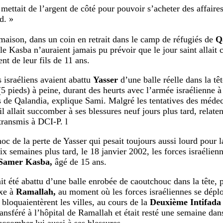
 mettait de l’argent de côté pour pouvoir s’acheter des affaires
d. »
maison, dans un coin en retrait dans le camp de réfugiés de
Q
lle Kasba n’auraient jamais pu prévoir que le jour saint allait
nt de leur fils de 11 ans.
s israéliens avaient abattu
Yasser
d’une balle réelle dans la tê
(5 pieds) à peine, durant des heurts avec l’armée israélienne
s de Qalandia, explique Sami. Malgré les tentatives des médec
il allait succomber à ses blessures neuf jours plus tard, relaten
ransmis à DCI-P. l
hoc de la perte de Yasser qui pesait toujours aussi lourd pour 
x semaines plus tard, le 18 janvier 2002, les forces israélienn
Samer Kasba,
âgé de 15 ans.
it été abattu d’une balle enrobée de caoutchouc dans la tête, p
xe à
Ramallah,
au moment où les forces israéliennes se déplo
 bloquaientèrent les villes, au cours de la
Deuxième Intifada
ransféré à l’hôpital de Ramallah et était resté une semaine dans
uccomber lui aussi à ses blessures.