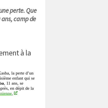
une perte. Que
 ans, camp de
lement à la
asba, la perte d’un
oisième enfant qui se
ba
, 11 ans, se
après, en dépit de la
inienne.