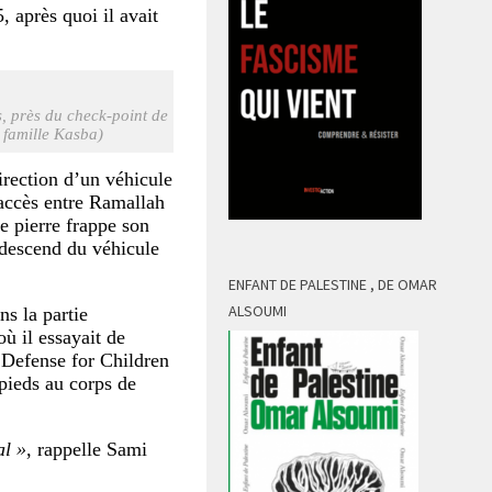
, après quoi il avait
s, près du check-point de
 famille Kasba)
irection d’un véhicule
’accès entre Ramallah
e pierre frappe son
i descend du véhicule
ENFANT DE PALESTINE , DE OMAR
ALSOUMI
ns la partie
ù il essayait de
r Defense for Children
pieds au corps de
al »
, rappelle Sami