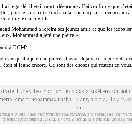
e l’ai regardé, il était mort, désormais. J’ai confirmé que c’
effet, puis je suis parti. Après cela, son corps est revenu au 
rré notre troisième fils. »
uand Mohammad a rejoint ses jeunes amis et que les jeeps isr
s eux, Mohammad a jeté une pierre »,
Sami à DCI-P.
en sûr qu’il a jété une pierre, il avait déjà vécu la perte de de
il était si jeune encore. Ce sont des choses qui restent en vous
extraite d’une vidéo montrant les soldats israéliens sortant de leur véhi
rtellement Mohammad Kasba, 17 ans, alors qu’il s’enfuyait après avoir