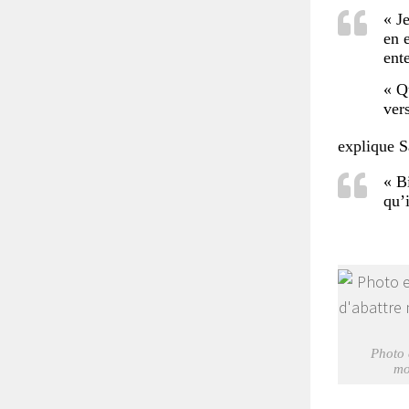
« J
en 
ente
« Q
ver
explique 
« Bi
qu’
Photo 
mo