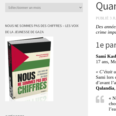
Quan
Archives
PUBLIÉ
3 J
NOUS NE SOMMES PAS DES CHIFFRES – LES VOIX
Des années
DE LA JEUNESSE DE GAZA
crime impu
1e par
Sami Kas
17 ans, Mo
« C’était 
Sami lors 
d’avant l’
Qalandia
« N
cho
l’ea