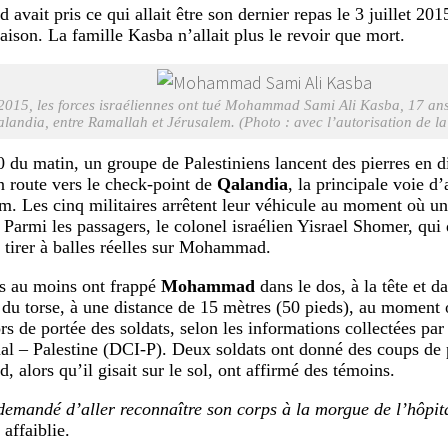
ait pris ce qui allait être son dernier repas le 3 juillet 2015
maison. La famille Kasba n’allait plus le revoir que mort.
t 2015, les forces israéliennes ont tué Mohammad Sami Ali Kasba, 17 an
landia, entre Ramallah et Jérusalem. (Photo : avec l’autorisation de la
0 du matin, un groupe de Palestiniens lancent des pierres en d
en route vers le check-point de
Qalandia
, la principale voie d
em. Les cinq militaires arrêtent leur véhicule au moment où un
. Parmi les passagers, le colonel israélien Yisrael Shomer, qu
à tirer à balles réelles sur Mohammad.
es au moins ont frappé
Mohammad
dans le dos, à la tête et da
 du torse, à une distance de 15 mètres (50 pieds), au moment o
ors de portée des soldats, selon les informations collectées pa
nal – Palestine (DCI-P). Deux soldats ont donné des coups de 
alors qu’il gisait sur le sol, ont affirmé des témoins.
emandé d’aller reconnaître son corps à la morgue de l’hôpit
affaiblie.