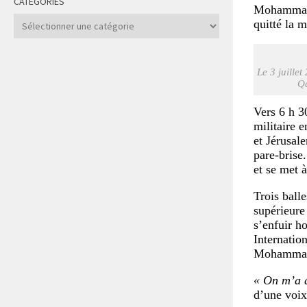
CATÉGORIES
Mohammad av
Catégories
quitté la 
Le 3 juille
Qa
Vers 6 h 3
militaire 
et Jérusal
pare-brise
et se met 
Trois ball
supérieure
s’enfuir h
Internatio
Mohammad, 
« On m’a d
d’une voix 