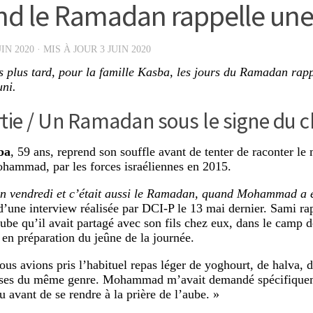
d le Ramadan rappelle une
UIN 2020
· MIS À JOUR
3 JUIN 2020
 plus tard, pour la famille Kasba, les jours du Ramadan rapp
ni.
tie / Un Ramadan sous le signe du c
ba
, 59 ans, reprend son souffle avant de tenter de raconter le 
hammad, par les forces israéliennes en 2015.
un vendredi et c’était aussi le Ramadan, quand Mohammad a é
d’une interview réalisée par DCI-P le 13 mai dernier. Sami rap
aube qu’il avait partagé avec son fils chez eux, dans le camp d
, en préparation du jeûne de la journée.
ous avions pris l’habituel repas léger de yoghourt, de halva, 
ses du même genre. Mohammad m’avait demandé spécifiquem
u avant de se rendre à la prière de l’aube. »