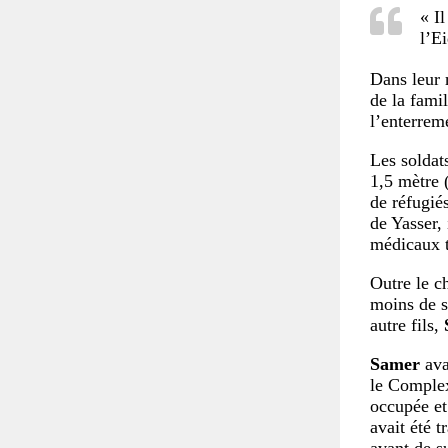
« Il
l’Ei
Dans leur 
de la fami
l’enterreme
Les soldat
1,5 mètre 
de réfugié
de Yasser, 
médicaux t
Outre le c
moins de si
autre fils,
Samer
ava
le Comple
occupée et
avait été t
avant de s