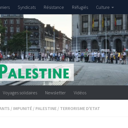
nniers
Syndicats
Résistance
Réfugiés
Culture
Voyages solidaires
Newsletter
Vidéos
ANTS
/
IMPUNITÉ
/
PALESTINE
/
TERRORISME D'ETAT