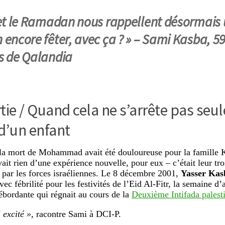
 et le Ramadan nous rappellent désormais 
 encore fêter, avec ça ? » –
Sami Kasba, 59
s de Qalandia
tie / Quand cela ne s’arrête pas seu
d’un enfant
la mort de Mohammad avait été douloureuse pour la famille K
vait rien d’une expérience nouvelle, pour eux – c’était leur tr
er par les forces israéliennes. Le 8 décembre 2001,
Yasser Kas
vec fébrilité pour les festivités de l’Eid Al-Fitr, la semaine d’
ébordante qui régnait au cours de la
Deuxième Intifada palest
i excité »
, racontre Sami à DCI-P.