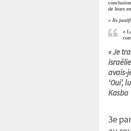
conclusion
de leurs e
« Ils justi
« L
com
« Je tr
israéli
avais-j
‘Oui’, l
Kasba
3e par
au co