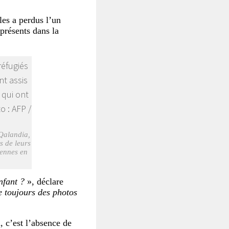
les a perdus l’un
présents dans la
 Qalandia,
s de leurs
liennes en
nfant ?
», déclare
e toujours des photos
, c’est l’absence de