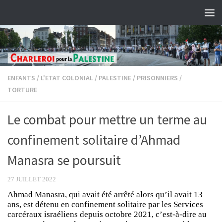
Skip to content
ENFANTS
/
L'ETAT COLONIAL
/
PALESTINE
/
PRISONNIERS
/
TORTURE
Le combat pour mettre un terme au
confinement solitaire d’Ahmad
Manasra se poursuit
27 JUILLET 2022
Ahmad Manasra, qui avait été arrêté alors qu’il avait 13
ans, est détenu en confinement solitaire par les Services
carcéraux israéliens depuis octobre 2021, c’est-à-dire au