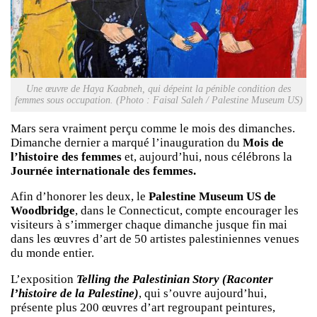
Une œuvre de Haya Kaabneh, qui dépeint la pénible condition des
femmes sous occupation. (Photo : Faisal Saleh / Palestine Museum US)
Mars sera vraiment perçu comme le mois des dimanches.
Dimanche dernier a marqué l’inauguration du
Mois de
l’histoire des femmes
et, aujourd’hui, nous célébrons la
Journée internationale des femmes.
Afin d’honorer les deux, le
Palestine Museum US de
Woodbridge
, dans le Connecticut, compte encourager les
visiteurs à s’immerger chaque dimanche jusque fin mai
dans les œuvres d’art de 50 artistes palestiniennes venues
du monde entier.
L’exposition
Telling the Palestinian Story (Raconter
l’histoire de la Palestine)
, qui s’ouvre aujourd’hui,
présente plus 200 œuvres d’art regroupant peintures,