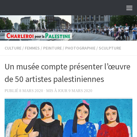
Skip to content
CULTURE
/
FEMMES
/
PEINTURE
/
PHOTOGRAPHIE
/
SCULPTURE
Un musée compte présenter l’œuvre
de 50 artistes palestiniennes
PUBLIÉ
8 MARS 2020
· MIS À JOUR
9 MARS 2020