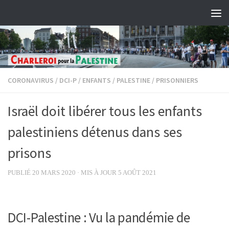
Skip to content
CORONAVIRUS
/
DCI-P
/
ENFANTS
/
PALESTINE
/
PRISONNIERS
Israël doit libérer tous les enfants
palestiniens détenus dans ses
prisons
PUBLIÉ
20 MARS 2020
· MIS À JOUR
5 AOÛT 2021
DCI-Palestine : Vu la pandémie de