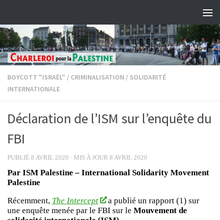
Skip to content
BOYCOTT "ISRAËL"
/
CRIMINALISATION
/
SOLIDARITÉ
INTERNATIONALE
Déclaration de l’ISM sur l’enquête du
FBI
PUBLIÉ
8 AVRIL 2020
· MIS À JOUR
8 AVRIL 2020
Par ISM
Palestine – International Solidarity Movement
Palestine
Récemment,
The Intercept
a publié un rapport (1) sur
une enquête menée par le FBI sur le
Mouvement de