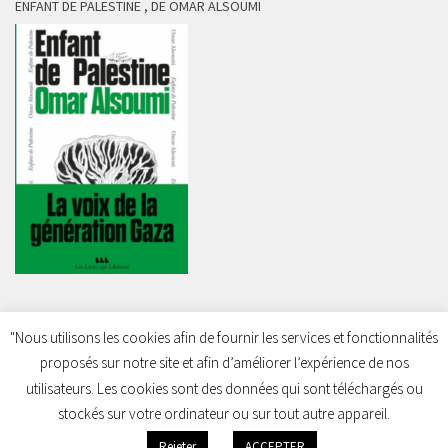
ENFANT DE PALESTINE , DE OMAR ALSOUMI
"Nous utilisons les cookies afin de fournir les services et fonctionnalités
proposés sur notre site et afin d’améliorer l’expérience de nos
Charleroi Pour la Palestine © 2026. Tous droits réservés.
utilisateurs. Les cookies sont des données qui sont téléchargés ou
stockés sur votre ordinateur ou sur tout autre appareil.
Rejeter
ACCEPTER