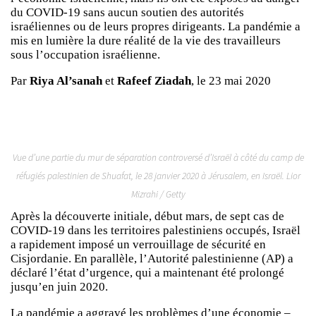
du COVID-19 sans aucun soutien des autorités
israéliennes ou de leurs propres dirigeants. La pandémie a
mis en lumière la dure réalité de la vie des travailleurs
sous l’occupation israélienne.
Par
Riya Al’sanah
et
Rafeef Ziadah
, le 23 mai 2020
Vue d’une partie du mur de séparation controversé d’Israël à côté du camp de
réfugiés palestinien de Shuafat, le 28 janvier 2020 à Jérusalem, en Israël. Lior
Mizrahi / Getty
Après la découverte initiale, début mars, de sept cas de
COVID-19 dans les territoires palestiniens occupés, Israël
a rapidement imposé un verrouillage de sécurité en
Cisjordanie. En parallèle, l’Autorité palestinienne (AP) a
déclaré l’état d’urgence, qui a maintenant été prolongé
jusqu’en juin 2020.
La pandémie a aggravé les problèmes d’une économie –