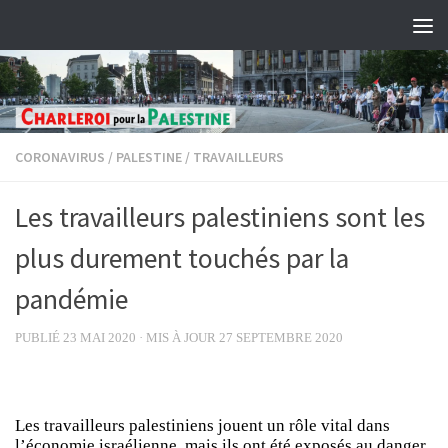
Skip to content
CORONAVIRUS
/
PALESTINE
/
TRAVAILLEURS
Les travailleurs palestiniens sont les
plus durement touchés par la
pandémie
PUBLIÉ
23 MAI 2020
· MIS À JOUR
27 SEPTEMBRE 2020
Les travailleurs palestiniens jouent un rôle vital dans
l’économie israélienne, mais ils ont été exposés au danger