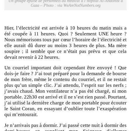
Un groupe épuisé de personnels du médical à l’hôpital Al-Andonisi à
Gaza – Photo : via WeAreNotNumbers.org
Hier, l’électricité est arrivée à 10 heures du matin mais a
été coupée à 11 heures. Quoi ? Seulement UNE heure ?
Nous mémorisons tous par cœur l’horaire de l’électricité et
elle aurait dû durer au moins 3 heures de plus. Ma mère
soupire ; il semble que ce n’était pas prévu et que cela
devait revenir à 22 heures.
Un courriel important doit cependant être envoyé ! Que
dois-je faire ? J’ai tout préparé pour la demande de bourse
de mon frère, même le contenu du courriel, et il ne restait
plus qu’un simple clic. J’ai attendu, l’esprit sur les nerfs ;
j’avais chaud. Mon ventilateur n’a pas été chargé, ni mon
portable. 22h30 est arrivé et il ne s’est rien passé. Pourtant,
j’ai utilisé la dernière charge de mon portable pour écouter
le Saint Coran, en essayant d’oublier toute l’exaspération
qui m’entourait.
Je n’arrivais pas à dormir. J’ai passé cette nuit à dormir des