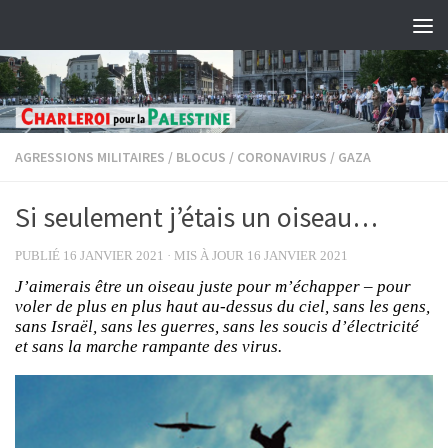
Skip to content
AGRESSIONS MILITAIRES
/
BLOCUS
/
CORONAVIRUS
/
GAZA
Si seulement j’étais un oiseau…
PUBLIÉ
16 JANVIER 2021
· MIS À JOUR
16 JANVIER 2021
J’aimerais être un oiseau juste pour m’échapper – pour
voler de plus en plus haut au-dessus du ciel, sans les gens,
sans Israël, sans les guerres, sans les soucis d’électricité
et sans la marche rampante des virus.