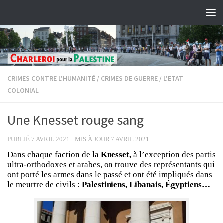
Skip to content
CRIMES CONTRE L'HUMANITÉ
/
CRIMES DE GUERRE
/
L'ETAT
COLONIAL
Une Knesset rouge sang
PUBLIÉ
7 AVRIL 2021
· MIS À JOUR
7 AVRIL 2021
Dans chaque faction de la
Knesset,
à l’exception des partis
ultra-orthodoxes et arabes, on trouve des représentants qui
ont porté les armes dans le passé et ont été impliqués dans
le meurtre de civils :
Palestiniens, Libanais, Égyptiens…