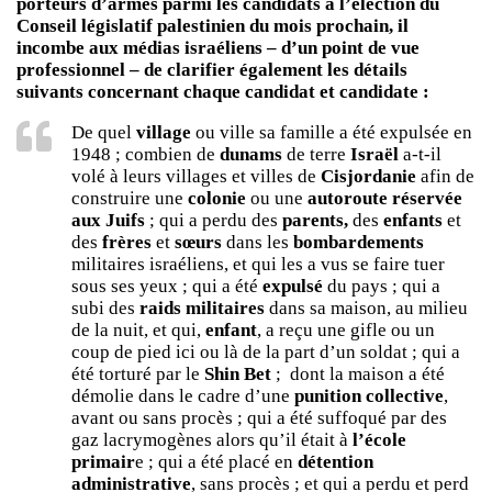
porteurs d’armes parmi les candidats à l’élection du
Conseil législatif palestinien du mois prochain, il
incombe aux médias israéliens – d’un point de vue
professionnel – de clarifier également les détails
suivants concernant chaque candidat et candidate :
De quel
village
ou ville sa famille a été expulsée en
1948 ; combien de
dunams
de terre
Israël
a-t-il
volé à leurs villages et villes de
Cisjordanie
afin de
construire une
colonie
ou une
autoroute réservée
aux Juifs
; qui a perdu des
parents,
des
enfants
et
des
frères
et
sœurs
dans les
bombardements
militaires israéliens, et qui les a vus se faire tuer
sous ses yeux ; qui a été
expulsé
du pays ; qui a
subi des
raids militaires
dans sa maison, au milieu
de la nuit, et qui,
enfant
, a reçu une gifle ou un
coup de pied ici ou là de la part d’un soldat ; qui a
été torturé par le
Shin Bet
; dont la maison a été
démolie dans le cadre d’une
punition collective
,
avant ou sans procès ; qui a été suffoqué par des
gaz lacrymogènes alors qu’il était à
l’école
primair
e ; qui a été placé en
détention
administrative
, sans procès ; et qui a perdu et perd