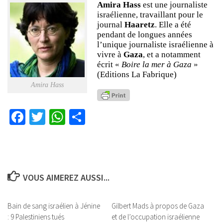
Amira Hass
est une journaliste
israélienne, travaillant pour le
journal
Haaretz
. Elle a été
pendant de longues années
l’unique journaliste israélienne à
vivre à
Gaza
, et a notamment
écrit «
Boire la mer à Gaza
»
(Editions La Fabrique)
Amira Hass
Facebook
Twitter
WhatsApp
Partager
VOUS AIMEREZ AUSSI...
Bain de sang israélien à Jénine
Gilbert Mads à propos de Gaza
: 9 Palestiniens tués
et de l’occupation israélienne