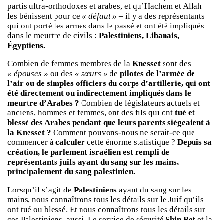
partis ultra-orthodoxes et arabes, et qu’Hachem et Allah
les bénissent pour ce
« défaut » –
il y a des représentants
qui ont porté les armes dans le passé et ont été impliqués
dans le meurtre de civils :
Palestiniens, Libanais,
Égyptiens.
Combien de femmes membres de la
Knesset
sont des
« épouses »
ou des
« sœurs »
de
pilotes de l’armée de
l’air ou de simples officiers du corps d’artillerie, qui ont
été directement ou indirectement impliqués dans le
meurtre d’Arabes ?
Combien de législateurs actuels et
anciens, hommes et femmes, ont des fils qui ont
tué et
blessé des Arabes pendant que leurs parents siégeaient à
la Knesset ?
Comment pouvons-nous ne serait-ce que
commencer à
calculer
cette énorme statistique ?
Depuis sa
création, le parlement israélien est rempli de
représentants juifs ayant du sang sur les mains,
principalement du sang palestinien.
Lorsqu’il s’agit de
Palestiniens
ayant du sang sur les
mains, nous connaîtrons tous les détails sur le Juif qu’ils
ont tué ou blessé. Et nous connaîtrons tous les détails sur
ces Palestiniens, aussi. Le service de sécurité
Shin Bet
et la