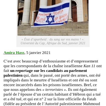
« État d’apartheid : du sang sur vos mains ! »:
Université du Cap, Afrique du Sud, janvier 2021
Amira Hass
, 5 janvier 2021
C’est avec beaucoup d’enthousiasme et d’empressement
que les correspondants de la chaîne israélienne
Kan 11
ont
fait
un reportage sur les candidats au parlement
palestinien
qui, dans le passé, ont porté des armes, ont été
impliqués dans le meurtre d’Israéliens et ont été ou sont
encore incarcérés dans les prisons israéliennes. Bref, ce
que nous appelons des
« terroristes ».
Ils ont également
parlé de l’épouse d’un certain habitant d’Hébron qui a tué
et a été tué, et qui est n° 2 sur la liste officielle du Fatah
(fidèle au président de l’Autorité palestinienne Mahmoud