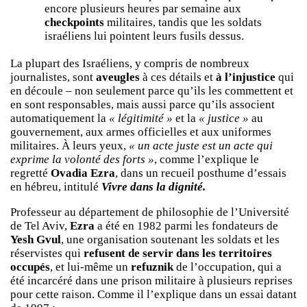
encore plusieurs heures par semaine aux
checkpoints
militaires, tandis que les soldats
israéliens lui pointent leurs fusils dessus.
La plupart des Israéliens, y compris de nombreux
journalistes, sont
aveugles
à ces détails et
à l’injustice
qui
en découle – non seulement parce qu’ils les commettent et
en sont responsables, mais aussi parce qu’ils associent
automatiquement la
« légitimité »
et la
« justice »
au
gouvernement, aux armes officielles et aux uniformes
militaires. À leurs yeux,
« un acte juste est un acte qui
exprime la volonté des forts »
, comme l’explique le
regretté
Ovadia Ezra
, dans un recueil posthume d’essais
en hébreu, intitulé
Vivre dans la dignité.
Professeur au département de philosophie de l’Université
de Tel Aviv,
Ezra
a été en 1982 parmi les fondateurs de
Yesh Gvul
, une organisation soutenant les soldats et les
réservistes qui
refusent de servir dans les territoires
occupés
, et lui-même un
refuznik
de l’occupation, qui a
été incarcéré dans une prison militaire à plusieurs reprises
pour cette raison. Comme il l’explique dans un essai datant