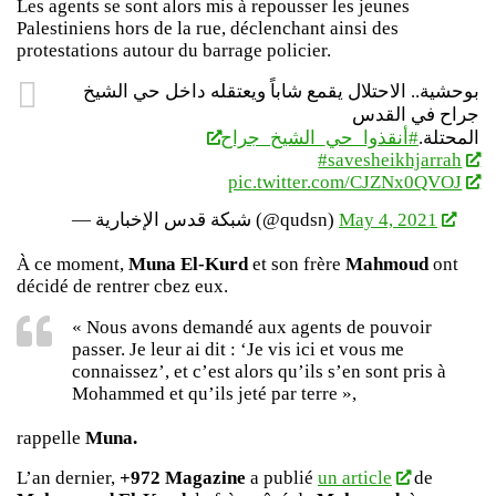
Les agents se sont alors mis à repousser les jeunes
Palestiniens hors de la rue, déclenchant ainsi des
protestations autour du barrage policier.
بوحشية.. الاحتلال يقمع شاباً ويعتقله داخل حي الشيخ
جراح في القدس
المحتلة.
#أنقذوا_حي_الشيخ_جراح
#savesheikhjarrah
pic.twitter.com/CJZNx0QVOJ
— شبكة قدس الإخبارية (@qudsn)
May 4, 2021
À ce moment,
Muna El-Kurd
et son frère
Mahmoud
ont
décidé de rentrer cbez eux.
« Nous avons demandé aux agents de pouvoir
passer. Je leur ai dit : ‘Je vis ici et vous me
connaissez’, et c’est alors qu’ils s’en sont pris à
Mohammed et qu’ils jeté par terre »,
rappelle
Muna.
L’an dernier,
+972 Magazine
a publié
un article
de