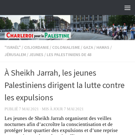
Skip to content
"ISRAËL"
/
CISJORDANIE
/
COLONIALISME
/
GAZA
/
HAMAS
/
JÉRUSALEM
/
JEUNES
/
LES PALESTINIENS DE 48
À Sheikh Jarrah, les jeunes
Palestiniens dirigent la lutte contre
les expulsions
PUBLIÉ
7 MAI 2021
· MIS À JOUR
7 MAI 2021
Les jeunes de Sheikh Jarrah organisent des veilles
nocturnes afin d’accroître la conscientisation et de
protéger leur quartier des expulsions et d’une reprise