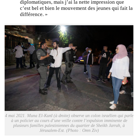
diplomatiques, mais j’ai la nette impression que
c’est bel et bien le mouvement des jeunes qui fait la
différence. »
4 mai 2021. Muna El-Kurd (à droite) observe un colon israélien qui parle
à un policier au cours d’une veille contre l’expulsion imminente de
plusieurs familles palestiniennes du quartier de Sheikh Jarrah, à
Jérusalem-Est. (Photo : Oren Ziv)