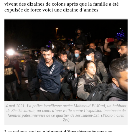
vivent des dizaines de colons après que la famille a été
expulsée de force voici une dizaine d’années.
4 mai 2021. La police israélienne arrête Mahmoud El-Kurd, un habitant
de Sheikh Jarrah, au cours d’une veille contre l’expulsion imminente de
familles palestiniennes de ce quartier de Jérusalem-Est. (Photo : Oren
Ziv)
Les colons, qui se plaignent d’être dérangés par ces