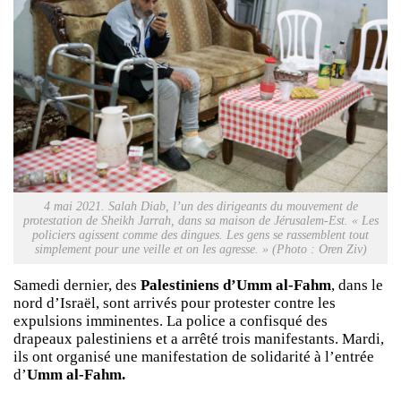
4 mai 2021. Salah Diab, l’un des dirigeants du mouvement de
protestation de Sheikh Jarrah, dans sa maison de Jérusalem-Est. « Les
policiers agissent comme des dingues. Les gens se rassemblent tout
simplement pour une veille et on les agresse. » (Photo : Oren Ziv)
Samedi dernier, des
Palestiniens d’Umm al-Fahm
, dans le
nord d’Israël, sont arrivés pour protester contre les
expulsions imminentes. La police a confisqué des
drapeaux palestiniens et a arrêté trois manifestants. Mardi,
ils ont organisé une manifestation de solidarité à l’entrée
d’
Umm al-Fahm.