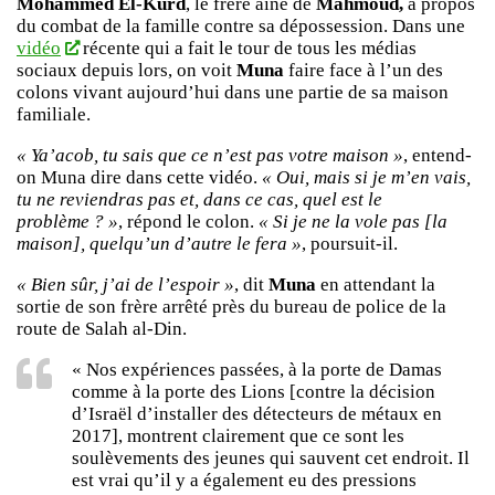
Mohammed El-Kurd
, le frère aîné de
Mahmoud,
à propos
du combat de la famille contre sa dépossession. Dans une
vidéo
récente qui a fait le tour de tous les médias
sociaux depuis lors, on voit
Muna
faire face à l’un des
colons vivant aujourd’hui dans une partie de sa maison
familiale.
« Ya’acob, tu sais que ce n’est pas votre maison »
, entend-
on Muna dire dans cette vidéo.
« Oui, mais si je m’en vais,
tu ne reviendras pas et, dans ce cas, quel est le
problème ? »
, répond le colon.
« Si je ne la vole pas [la
maison], quelqu’un d’autre le fera »
, poursuit-il.
« Bien sûr, j’ai de l’espoir »
, dit
Muna
en attendant la
sortie de son frère arrêté près du bureau de police de la
route de Salah al-Din.
« Nos expériences passées, à la porte de Damas
comme à la porte des Lions [contre la décision
d’Israël d’installer des détecteurs de métaux en
2017], montrent clairement que ce sont les
soulèvements des jeunes qui sauvent cet endroit. Il
est vrai qu’il y a également eu des pressions