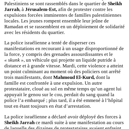
Palestiniens se sont rassemblés dans le quartier de
Sheikh
Jarrah
, à
Jérusalem-Est,
afin de protester contre les
expulsions forcées imminentes de familles palestiniennes
locales. Les jeunes rompent ensemble leur jeûne de
Ramadan et se rassemblent en un déploiement de solidarité
avec les résidents du quartier.
La police israélienne a tenté de disperser ces
manifestations en recourant à un usage disproportionné de
la force, y compris des grenades assourdissantes et le
« skunk »
, un véhicule qui projette un liquide putride à
distance et à grande vitesse. Mardi, cette violence a atteint
un point culminant au moment où des policiers ont arrêté
trois manifestants, dont
Mahmoud El-Kurd,
dont la
famille est confrontée à une expulsion. Un autre
protestataire, cloué au sol en même temps qu’un agent lui
appuyait le genou sur le cou, perdait du sang quand la
police l’a embarqué ; plus tard, il a été emmené à l’hôpital
tout en étant toujours en état d’arrestation.
La police israélienne a déclaré avoir déployé des forces à
Sheikh Jarrah
ce mardi suite à une manifestation au cours
de laquelle des dizaines de protestataires avaient enfreint