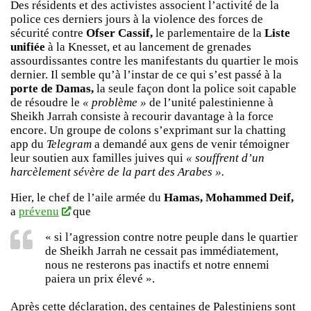
Des résidents et des activistes associent l’activité de la
police ces derniers jours à la violence des forces de
sécurité contre
Ofser Cassif,
le parlementaire de la
Liste
unifiée
à la Knesset, et au lancement de grenades
assourdissantes contre les manifestants du quartier le mois
dernier. Il semble qu’à l’instar de ce qui s’est passé à la
porte de Damas,
la seule façon dont la police soit capable
de résoudre le
« problème »
de l’unité palestinienne à
Sheikh Jarrah consiste à recourir davantage à la force
encore. Un groupe de colons s’exprimant sur la chatting
app du
Telegram
a demandé aux gens de venir témoigner
leur soutien aux familles juives qui
« souffrent d’un
harcèlement sévère de la part des Arabes ».
Hier, le chef de l’aile armée du
Hamas, Mohammed Deif,
a
prévenu
que
« si l’agression contre notre peuple dans le quartier
de Sheikh Jarrah ne cessait pas immédiatement,
nous ne resterons pas inactifs et notre ennemi
paiera un prix élevé ».
Après cette déclaration, des centaines de Palestiniens sont