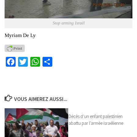
Stop arming Israël
Myriam De Ly
Facebook
Twitter
WhatsApp
Partager
VOUS AIMEREZ AUSSI...
Décès d’un enfant palestinien
abattu par l’armée israélienne