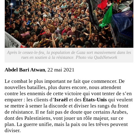
Après le cessez-le-feu, la population de Gaza sort massivement dans les
rues en soutien à la résistance. Photo via QudsNetwork
Abdel Bari Atwan
, 22 mai 2021
Le combat le plus important ne fait que commencer. De
nouvelles batailles, plus dures encore, nous attendent
contre les ennemis de cette victoire qui vont tenter de s’en
emparer : les clients d’
Israël
et des
États-Unis
qui veulent
se mettre à semer la discorde et diviser les rangs du front
de résistance. Il ne fait pas de doute que certains Arabes,
dont des Palestiniens, vont jouer un rôle majeur, sur ce
plan. La guerre unifie, mais la paix ou les trêves peuvent
diviser.