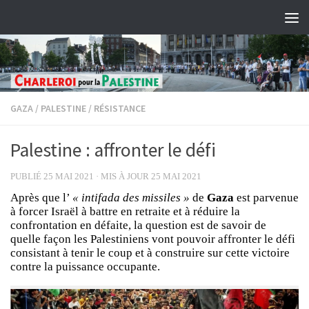
Skip to content
GAZA
/
PALESTINE
/
RÉSISTANCE
Palestine : affronter le défi
PUBLIÉ
25 MAI 2021
· MIS À JOUR
25 MAI 2021
Après que l’
« intifada des missiles »
de
Gaza
est parvenue
à forcer Israël à battre en retraite et à réduire la
confrontation en défaite, la question est de savoir de
quelle façon les Palestiniens vont pouvoir affronter le défi
consistant à tenir le coup et à construire sur cette victoire
contre la puissance occupante.