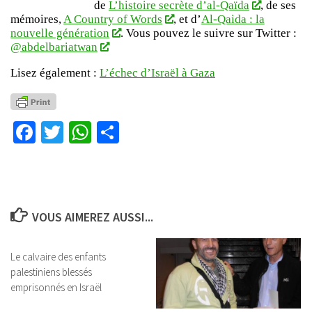
de
L’histoire secrète d’al-Qaïda
, de ses
mémoires,
A Country of Words
, et d’
Al-Qaida : la
nouvelle génération
. Vous pouvez le suivre sur Twitter :
@abdelbariatwan
Lisez également :
L’échec d’Israël à Gaza
Facebook
Twitter
WhatsApp
Partager
VOUS AIMEREZ AUSSI...
Le calvaire des enfants
palestiniens blessés
emprisonnés en Israël