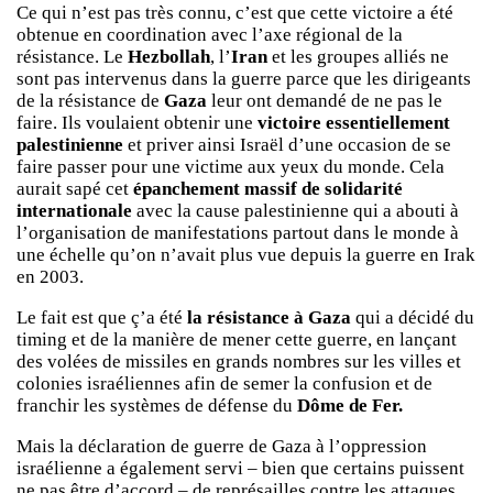
Ce qui n’est pas très connu, c’est que cette victoire a été
obtenue en coordination avec l’axe régional de la
résistance. Le
Hezbollah
, l’
Iran
et les groupes alliés ne
sont pas intervenus dans la guerre parce que les dirigeants
de la résistance de
Gaza
leur ont demandé de ne pas le
faire. Ils voulaient obtenir une
victoire essentiellement
palestinienne
et priver ainsi Israël d’une occasion de se
faire passer pour une victime aux yeux du monde. Cela
aurait sapé cet
épanchement massif de solidarité
internationale
avec la cause palestinienne qui a abouti à
l’organisation de manifestations partout dans le monde à
une échelle qu’on n’avait plus vue depuis la guerre en Irak
en 2003.
Le fait est que ç’a été
la résistance à Gaza
qui a décidé du
timing et de la manière de mener cette guerre, en lançant
des volées de missiles en grands nombres sur les villes et
colonies israéliennes afin de semer la confusion et de
franchir les systèmes de défense du
Dôme de Fer.
Mais la déclaration de guerre de Gaza à l’oppression
israélienne a également servi – bien que certains puissent
ne pas être d’accord – de représailles contre les attaques