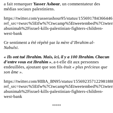
a fait remarquer
Yasser Ashour
, un commentateur des
médias sociaux palestiniens.
https://twitter.com/yasserashour95/status/15569178436644
ref_src=twsrc%5Etfw%7Ctwcamp%5Etweetembed%7Ctwter
abunimah%2Fisrael-kills-palestinian-fighters-children-
west-bank
Ce sentiment a été répété par
la mère d’Ibrahim al-
Nabulsi
.
« Ils ont tué Ibrahim. Mais, ici, il y a 100 Ibrahim. Chacun
d’entre vous est Ibrahim »
, a-t-elle dit aux personnes
endeuillées, ajoutant que son fils était
« plus précieux que
son âme ».
https://twitter.com/HIBA_BN95/status/15569235712298188
ref_src=twsrc%5Etfw%7Ctwcamp%5Etweetembed%7Ctwter
abunimah%2Fisrael-kills-palestinian-fighters-children-
west-bank
°°°°°