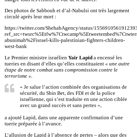
Des photos de Sabbouh et d’al-Nabulsi ont très largement
circulé après leur mort :
https://twitter.com/ShehabAgency/status/155691056191239
ref_src=twsrc%5Etfw%7Ctwcamp%5Etweetembed%7Ctwter
abunimah%2Fisrael-kills-palestinian-fighters-children-
west-bank
Le Premier ministre israélien
Yair Lapid
a encensé les
tueries en disant d’elles qu’elles constituaient
« une autre
étape de notre combat sans compromission contre le
terrorisme ».
« Je salue l’action combinée des organisations de
sécurité, du Shin Bet, des FDI et de la police
israélienne, qui s’est traduite en une action ciblée
avec un grand succès et sans pertes »,
a ajouté Lapid, dans une apparente confirmation d’une
tuerie préparée à l’avance.
L’allusion de Lapid à l’absence de pertes – alors que des