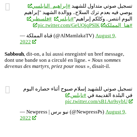
تسجيل صوتي متداول للشهيد
#إبراهيم_النابلسي
يوصي فيه بعدم ترك السلاح.. ووالدة الشهيد "إبراهيم
اليوم انتصر.. وكلكم إبراهيم"
#نابلس
#فلسطين
pic.twitter.com/GeUQjqPSlK
#هنا_المملكة
— قناة المملكة (@AlMamlakaTV)
August 9,
2022
Sabbouh
, dit-on, a lui aussi enregistré un bref message,
dont une bande son a circulé en ligne. «
Nous sommes
devenus des martyrs, priez pour nous »,
disait-il.
تسجيل صوتي للشهيد إسلام صبوح أثناء حصاره اليوم
.
#نابلس
في البلدة القديمة في
pic.twitter.com/sB1Ao9sybU
— Newpress | نيو برس (@NewpressPs)
August 9,
2022