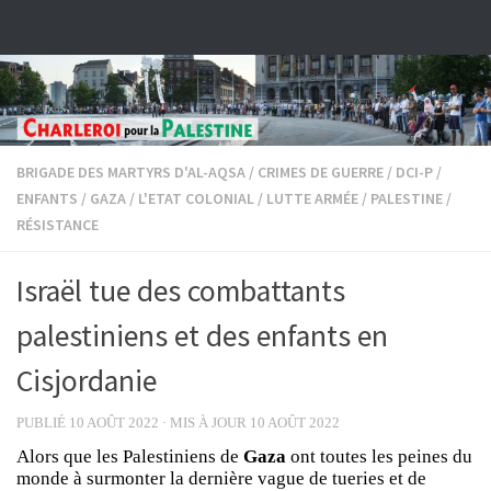
Skip to content
BRIGADE DES MARTYRS D'AL-AQSA
/
CRIMES DE GUERRE
/
DCI-P
/
ENFANTS
/
GAZA
/
L'ETAT COLONIAL
/
LUTTE ARMÉE
/
PALESTINE
/
RÉSISTANCE
Israël tue des combattants
palestiniens et des enfants en
Cisjordanie
PUBLIÉ
10 AOÛT 2022
· MIS À JOUR
10 AOÛT 2022
Alors que les Palestiniens de
Gaza
ont toutes les peines du
monde à surmonter la dernière vague de tueries et de