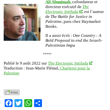
Ali Abunimah,
cofondateur et
directeur exécutif de
The
Electronic Intifada
, est l’auteur
de
The Battle for Justice in
Palestine
, paru chez Haymarket
Books.
Il a aussi écrit :
One Country : A
Bold Proposal to end the Israeli-
Palestinian Impa
°°°°°
Publié le 9 août 2022 sur
The Electronic Intifada
Traduction : Jean-Marie Flémal,
Charleroi
p
our
la
Palestine
Facebook
Twitter
WhatsApp
Partager