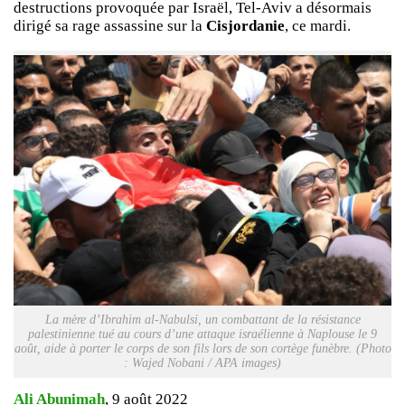
destructions provoquée par Israël, Tel-Aviv a désormais
dirigé sa rage assassine sur la
Cisjordanie
, ce mardi.
La mère d’Ibrahim al-Nabulsi, un combattant de la résistance
palestinienne tué au cours d’une attaque israélienne à Naplouse le 9
août, aide à porter le corps de son fils lors de son cortège funèbre. (Photo
: Wajed Nobani / APA images)
Ali Abunimah
, 9 août 2022