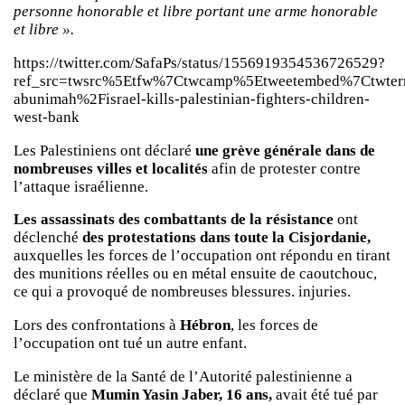
personne honorable et libre portant une arme honorable
et libre ».
https://twitter.com/SafaPs/status/1556919354536726529?
ref_src=twsrc%5Etfw%7Ctwcamp%5Etweetembed%7Ctwter
abunimah%2Fisrael-kills-palestinian-fighters-children-
west-bank
Les Palestiniens ont déclaré
une grève générale dans de
nombreuses villes et localités
afin de protester contre
l’attaque israélienne.
Les assassinats des combattants de la résistance
ont
déclenché
des protestations dans toute la Cisjordanie,
auxquelles les forces de l’occupation ont répondu en tirant
des munitions réelles ou en métal ensuite de caoutchouc,
ce qui a provoqué de nombreuses blessures. injuries.
Lors des confrontations à
Hébron
, les forces de
l’occupation ont tué un autre enfant.
Le ministère de la Santé de l’Autorité palestinienne a
déclaré que
Mumin Yasin Jaber, 16 ans,
avait été tué par