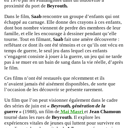
en 1976 par les Phalangistes dans un bidonville à
proximité du port de
Beyrouth.
Dans le film,
Saab
rencontre un groupe d’enfants qui ont
échappé au carnage. Elle donne des crayons à ces enfants,
dont bon nombre viennent de perdre des membres de leur
famille, et elle les encourage à dessiner pendant qu’elle
tourne. Tout en filmant,
Saab
fait une amère découverte :
reflétant ce dont ils ont été témoins et ce qu’ils ont vécu en
temps de guerre, le seul jeu dans lequel ces enfants
s’engagent consiste à jouer à la guerre, un jeu qui ne tarde
pas à se muer en un bain de sang dans la vie réelle, d’après
le film.
Ces films n’ont été restaurés que récemment et ils
n’avaient jamais été aisément disponibles, de sorte que
l’occasion de les découvrir se présente rarement.
Un film que l’on peut visionner également dans le cadre
des séries de juin est
« Beyrouth, génération de la
guerre »
(1988), un film de
Mai Masri
et
Jean Chamoun
tourné dans les rues de
Beyrouth
. Il explore les
expériences vitales de jeunes qui luttent pour survivre en