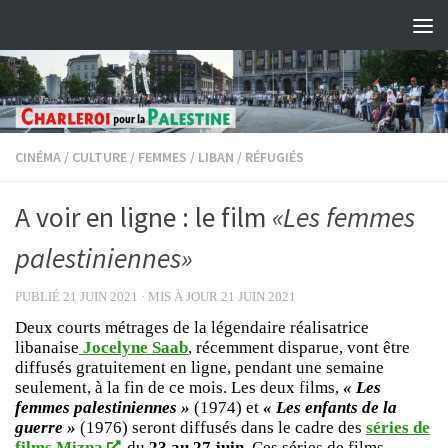
Skip to content
CINÉMA
/
CULTURE
/
FEMMES
/
LIBAN
/
RÉFUGIÉS
A voir en ligne : le film
«Les femmes
palestiniennes»
PUBLIÉ
21 JUIN 2021
· MIS À JOUR
21 JUIN 2021
Deux courts métrages de la légendaire réalisatrice
libanaise
Jocelyne Saab
, récemment disparue, vont être
diffusés gratuitement en ligne, pendant une semaine
seulement, à la fin de ce mois. Les deux films,
« Les
femmes palestiniennes »
(1974) et
« Les enfants de la
guerre »
(1976) seront diffusés dans le cadre des
séries de
films Mizna
, du
23 au 27 juin.
Ces séries de films