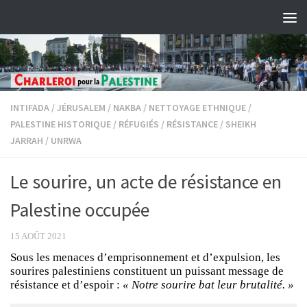
Skip to content
INTIFADA
/
JÉRUSALEM
/
NAKBA
/
NETTOYAGE ETHNIQUE
/
PALESTINE HISTORIQUE
/
RÉFUGIÉS
/
RÉSISTANCE
/
SHEIKH
JARRAH
/
UNRWA
Le sourire, un acte de résistance en
Palestine occupée
15 AOÛT 2021
Sous les menaces d’emprisonnement et d’expulsion, les
sourires palestiniens constituent un puissant message de
résistance et d’espoir :
« Notre sourire bat leur brutalité. »