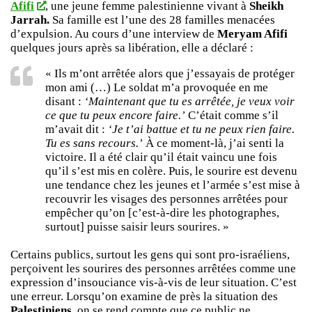
Afifi
, une jeune femme palestinienne vivant à
Sheikh
Jarrah.
Sa famille est l’une des 28 familles menacées
d’expulsion. Au cours d’une interview de
Meryam Afifi
quelques jours après sa libération, elle a déclaré :
« Ils m’ont arrêtée alors que j’essayais de protéger
mon ami (…) Le soldat m’a provoquée en me
disant :
‘Maintenant que tu es arrêtée, je veux voir
ce que tu peux encore faire.’
C’était comme s’il
m’avait dit :
‘Je t’ai battue et tu ne peux rien faire.
Tu es sans recours.’
À ce moment-là, j’ai senti la
victoire. Il a été clair qu’il était vaincu une fois
qu’il s’est mis en colère. Puis, le sourire est devenu
une tendance chez les jeunes et l’armée s’est mise à
recouvrir les visages des personnes arrêtées pour
empêcher qu’on [c’est-à-dire les photographes,
surtout] puisse saisir leurs sourires. »
Certains publics, surtout les gens qui sont pro-israéliens,
perçoivent les sourires des personnes arrêtées comme une
expression d’insouciance vis-à-vis de leur situation. C’est
une erreur. Lorsqu’on examine de près la situation des
Palestiniens
, on se rend compte que ce public ne