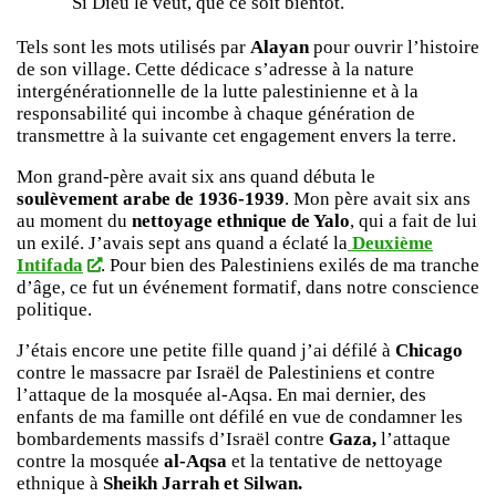
Si Dieu le veut, que ce soit bientôt.
Tels sont les mots utilisés par
Alayan
pour ouvrir l’histoire
de son village. Cette dédicace s’adresse à la nature
intergénérationnelle de la lutte palestinienne et à la
responsabilité qui incombe à chaque génération de
transmettre à la suivante cet engagement envers la terre.
Mon grand-père avait six ans quand débuta le
soulèvement arabe de 1936-1939
. Mon père avait six ans
au moment du
nettoyage ethnique de Yalo
, qui a fait de lui
un exilé. J’avais sept ans quand a éclaté la
Deuxième
Intifada
. Pour bien des Palestiniens exilés de ma tranche
d’âge, ce fut un événement formatif, dans notre conscience
politique.
J’étais encore une petite fille quand j’ai défilé à
Chicago
contre le massacre par Israël de Palestiniens et contre
l’attaque de la mosquée al-Aqsa. En mai dernier, des
enfants de ma famille ont défilé en vue de condamner les
bombardements massifs d’Israël contre
Gaza,
l’attaque
contre la mosquée
al-Aqsa
et la tentative de nettoyage
ethnique à
Sheikh Jarrah et Silwan.