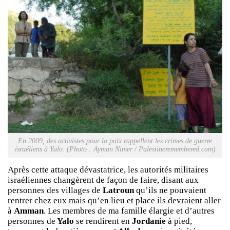
En 2009, des activistes pour la paix rappellent les crimes de guerre
israéliens à Yalo. (Photo : Ayman Nimer / Palestineremembered.com)
Après cette attaque dévastatrice, les autorités militaires
israéliennes changèrent de façon de faire, disant aux
personnes des villages de
Latroun
qu’ils ne pouvaient
rentrer chez eux mais qu’en lieu et place ils devraient aller
à
Amman
. Les membres de ma famille élargie et d’autres
personnes de
Yalo
se rendirent en
Jordanie
à pied,