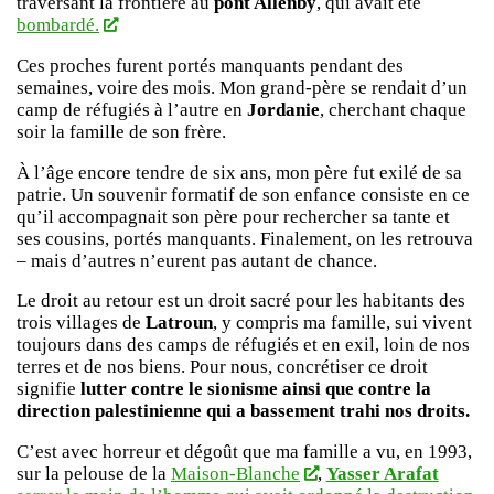
traversant la frontière au
pont Allenby
, qui avait été
bombardé.
Ces proches furent portés manquants pendant des
semaines, voire des mois. Mon grand-père se rendait d’un
camp de réfugiés à l’autre en
Jordanie
, cherchant chaque
soir la famille de son frère.
À l’âge encore tendre de six ans, mon père fut exilé de sa
patrie. Un souvenir formatif de son enfance consiste en ce
qu’il accompagnait son père pour rechercher sa tante et
ses cousins, portés manquants. Finalement, on les retrouva
– mais d’autres n’eurent pas autant de chance.
Le droit au retour est un droit sacré pour les habitants des
trois villages de
Latroun
, y compris ma famille, sui vivent
toujours dans des camps de réfugiés et en exil, loin de nos
terres et de nos biens. Pour nous, concrétiser ce droit
signifie
lutter contre le sionisme ainsi que contre la
direction palestinienne qui a bassement trahi nos droits.
C’est avec horreur et dégoût que ma famille a vu, en 1993,
sur la pelouse de la
Maison-Blanche
,
Yasser Arafat