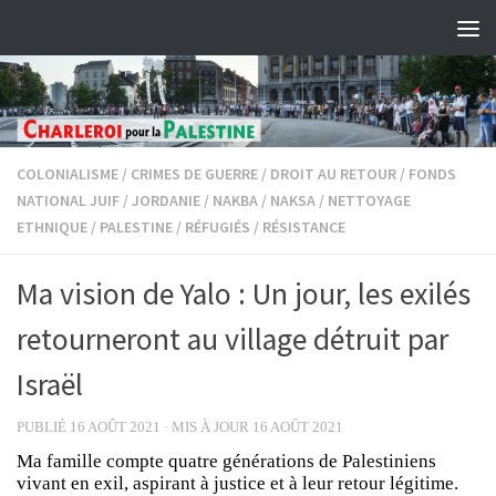
Skip to content
COLONIALISME
/
CRIMES DE GUERRE
/
DROIT AU RETOUR
/
FONDS
NATIONAL JUIF
/
JORDANIE
/
NAKBA
/
NAKSA
/
NETTOYAGE
ETHNIQUE
/
PALESTINE
/
RÉFUGIÉS
/
RÉSISTANCE
Ma vision de Yalo : Un jour, les exilés
retourneront au village détruit par
Israël
PUBLIÉ
16 AOÛT 2021
· MIS À JOUR
16 AOÛT 2021
Ma famille compte quatre générations de Palestiniens
vivant en exil, aspirant à justice et à leur retour légitime.