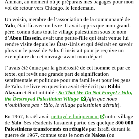
Amman, au moment où je préparais mes bagages pour mon
vol de retour vers Chicago, le lendemain.
Un voisin, membre de l’association de la communauté de
Yalo
, était là avec un livre. Il avait appris que mon grand-
père, connu dans tout le village palestinien sous le nom
d’
Abou Hussein
, avait une petite-fille qui était venue lui
rendre visite depuis les États-Unis et qui désirait en savoir
plus sur le passé de Yalo. Il insistait pour je reçoive un
exemplaire de cet ouvrage avant mon départ.
J’avais été émue par la générosité de cet homme et par ce
texte, qui revêt une grande part de signification
sentimentale et politique pour ma famille et pour les gens
de Yalo. Le livre en question avait été écrit par
Ribhi
Alayan
et était intitulé :
So That We Do Not Forget : Yalu,
the Destroyed Palestinian Village
(
Afin que nous
n’oubliions pas : Yalo, le village palestinien détruit
).
En 1967, Israël avait
nettoyé ethniquement
notre village
de
Yalo
. Ses résidents faisaient partie des quelque
300 000
Palestiniens transformés en réfugiés
par Israël durant la
guerre de 1967, connue sous le nom de
Naksa
(ou