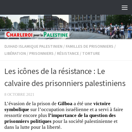
Skip to content
DJIHAD ISLAMIQUE PALESTINIEN
/
FAMILLES DE PRISONNIERS
/
LIBÉRATION
/
PRISONNIERS
/
RÉSISTANCE
/
TORTURE
Les icônes de la résistance : Le
calvaire des prisonniers palestiniens
8 OCTOBRE 2021
L’évasion de la prison de
Gilboa
a été une
victoire
symbolique
sur l’occupation israélienne et a servi à faire
ressortir encore plus
l’importance de la question des
prisonniers politiques
pour la société palestinienne et
dans la lutte pour la liberté.