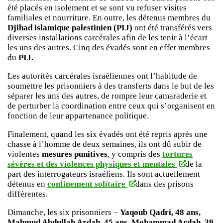
été placés en isolement et se sont vu refuser visites
familiales et nourriture. En outre, les détenus membres du
Djihad islamique palestinien
(PIJ)
ont été transférés vers
diverses installations carcérales afin de les tenir à l’écart
les uns des autres. Cinq des évadés sont en effet membres
du
PIJ.
Les autorités carcérales israéliennes ont l’habitude de
soumettre les prisonniers à des transferts dans le but de les
séparer les uns des autres, de rompre leur camaraderie et
de perturber la coordination entre ceux qui s’organisent en
fonction de leur appartenance politique.
Finalement, quand les six évadés ont été repris après une
chasse à l’homme de deux semaines, ils ont dû subir de
violentes
mesures punitives
, y compris des
tortures
sévères et des violences physiques et mentales
de la
part des interrogateurs israéliens. Ils sont actuellement
détenus en
confinement solitaire
dans des prisons
différentes.
Dimanche, les six prisonniers –
Yaqoub Qadri, 48 ans,
Mahmud Abdullah Ardah, 45 ans, Mohammad Ardah, 39