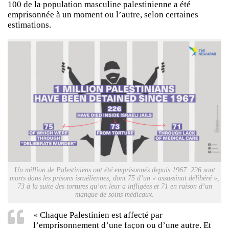
100 de la population masculine palestinienne a été
emprisonnée à un moment ou l’autre, selon certaines
estimations.
Un million de Palestiniens ont été emprisonnés depuis 1967. 226 sont
morts dans les prisons israéliennes, dont 75 d’un
« assassinat délibéré »
,
73 à la suite des tortures qu’on leur a infligées et 71 en raison d’un
manque de soins médicaux.
« Chaque Palestinien est affecté par
l’emprisonnement d’une façon ou d’une autre. Et