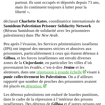
partout. Ils sont occupés et déportés depuis 73 ans,
mais ils continuent toujours à lutter pour la
liberté »,
déclarait
Charlotte Kates
, coordinatrice internationale de
Samidoun Palestinian Prisoner Solidarity Network
(Réseau Samidoun de solidarité avec les prisonniers
palestiniens) dans
The New Arab
.
Peu après l’évasion, les Services pénitentiaires israéliens
(IPS) ont imposé des mesures strictes et abusives aux
prisonniers, particulièrement à ceux qui étaient détenus à
Gilboa
, et les forces israéliennes ont envahi diverses
zones de la
Cisjordanie
, en particulier les villes d’où
provenaient les évadés, c’est-à-dire
Jénine
et les
alentours, dans une
répression à grande échelle
visant à
punir collectivement les Palestiniens
. On a d’ailleurs
rapporté que nombre de proches des prisonniers avaient
été placés en
détention.
Les détenus palestiniens ont enduré de lourdes punitions,
dans le cadre de la répression à l’intérieur des prisons
israéliennes. Des détenus de
Gilboa
et d’autres prisons ont