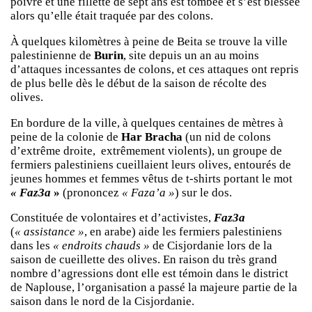
poivre et une fillette de sept ans est tombée et s’est blessée
alors qu’elle était traquée par des colons.
À quelques kilomètres à peine de Beita se trouve la ville
palestinienne de
Burin
, site depuis un an au moins
d’attaques incessantes de colons, et ces attaques ont repris
de plus belle dès le début de la saison de récolte des
olives.
En bordure de la ville, à quelques centaines de mètres à
peine de la colonie de
Har Bracha
(un nid de colons
d’extrême droite, extrêmement violents), un groupe de
fermiers palestiniens cueillaient leurs olives, entourés de
jeunes hommes et femmes vêtus de t-shirts portant le mot
« Faz3a
»
(prononcez
« Faza’a »
) sur le dos.
Constituée de volontaires et d’activistes,
Faz3a
(
« assistance »
, en arabe) aide les fermiers palestiniens
dans les
« endroits chauds »
de Cisjordanie lors de la
saison de cueillette des olives. En raison du très grand
nombre d’agressions dont elle est témoin dans le district
de Naplouse, l’organisation a passé la majeure partie de la
saison dans le nord de la Cisjordanie.