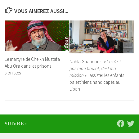
VOUS AIMEREZ AUSSI...
Le martyre de Cheikh Mustafa
Nahla Ghandour :
« Ce n’est
Abu Ora dans les prisons
pas mon boulot, c’est ma
sionistes
mission »
: assister les enfants
palestiniens handicapés au
Liban
SUIVRE :