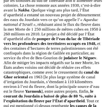
par les sionistes au sud de Tibériade afin d’alimenter leurs
colonies. La chose remonte aux années 1930, c’est-à-dire
avant la
Nakba
. Quelque vingt ans plus tard, l’État
d’apartheid a entamé un nouveau projet de détournement
des eaux du Jourdain vers ce qu’on appelle l’
« Aqueduc
national d’Israël »
, réduisant ainsi le flux du fleuve dans
la mer Morte de 1 250 millions de mètres cubes en 1950 à
260 millions en 2010. Le projet a été décidé par l’État
d’apartheid afin de
pomper de l’eau du lac de Tibériade
vers les profondeurs des territoires occupés en 1948,
et
des centaines d’hectares de terres palestiniennes ont été
confisqués dans la région de Galilée en particulier, au
service du rêve de Ben-Gourion de
judaïser le Néguev
.
Afin de mitiger les impacts négatifs sur la mer Morte, les
États arabes voisins ont décidé de réduire ces effets
catastrophiques, comme avec le creusement du
canal du
Ghor oriental
en 1963 [le plus large système de canal
d’irrigation du Jourdain, s’étendant à 110 kilomètres
environ à l’est du fleuve, dont la principale source d’eau
est le fleuve
Yarmouk
], entre autres projets. Enfin,
le
courant du Jourdain a baissé de plus de 80 %, suite à
l’exploitation du fleuve par l’État d’apartheid
. Tout ce
qui est mentionné ci-dessus représente
les causes de la