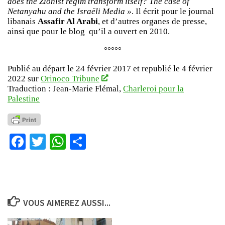
does the Zionist regim transform itself? The case of
Netanyahu and the Israëli Media »
. Il écrit pour le journal
libanais
Assafir Al Arabi
, et d’autres organes de presse,
ainsi que pour le blog qu’il a ouvert en 2010.
°°°°°
Publié au départ le 24 février 2017 et republié le 4 février
2022 sur
Orinoco Tribune
Traduction : Jean-Marie Flémal,
Charleroi pour la
Palestine
Facebook
Twitter
WhatsApp
Partager
VOUS AIMEREZ AUSSI...