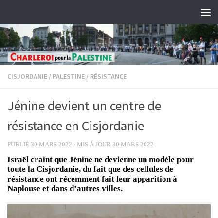
Skip to content
CISJORDANIE
/
PALESTINE
/
RÉSISTANCE
Jénine devient un centre de
résistance en Cisjordanie
PUBLIÉ
30 MARS 2022
· MIS À JOUR
30 MARS 2022
Israël craint que Jénine ne devienne un modèle pour
toute la Cisjordanie, du fait que des cellules de
résistance ont récemment fait leur apparition à
Naplouse et dans d’autres villes.