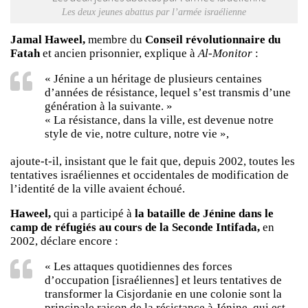
Les deux jeunes abattus par l’armée israélienne
Jamal Haweel,
membre du
Conseil révolutionnaire du
Fatah
et ancien prisonnier, explique à
Al-Monitor
:
« Jénine a un héritage de plusieurs centaines
d’années de résistance, lequel s’est transmis d’une
génération à la suivante. »
« La résistance, dans la ville, est devenue notre
style de vie, notre culture, notre vie »,
ajoute-t-il, insistant que le fait que, depuis 2002, toutes les
tentatives israéliennes et occidentales de modification de
l’identité de la ville avaient échoué.
Haweel,
qui a participé à
la bataille de Jénine dans le
camp de réfugiés au cours de la Seconde Intifada,
en
2002, déclare encore :
« Les attaques quotidiennes des forces
d’occupation [israéliennes] et leurs tentatives de
transformer la Cisjordanie en une colonie sont la
principale raison de la résistance à Jénine, qui est