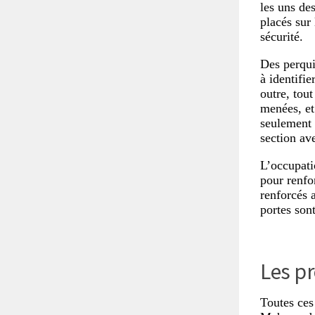
les uns de
placés sur 
sécurité.
Des perquis
à identifie
outre, tou
menées, et
seulement 
section ave
L’occupati
pour renfo
renforcés a
portes sont
Les pr
Toutes ces