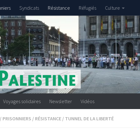
nniers
Syndicats
Résistance
Réfugiés
Culture
Voyages solidaires
Newsletter
Vidéos
/
PRISONNIERS
/
RÉSISTANCE
/
TUNNEL DE LA LIBERTÉ