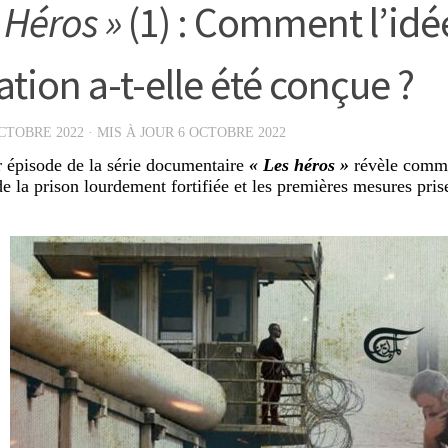
 Héros »
(1) : Comment l’idé
ation a-t-elle été conçue ?
CTOBRE 2022
· MIS À JOUR
6 OCTOBRE 2022
 épisode de la série documentaire
« Les héros »
révèle comme
de la prison lourdement fortifiée et les premières mesures pris