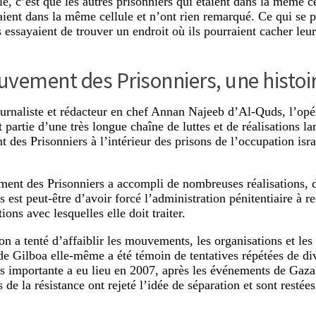
e, c’est que les autres prisonniers qui étaient dans la même ce
taient dans la même cellule et n’ont rien remarqué. Ce qui se pa
s essayaient de trouver un endroit où ils pourraient cacher leu
vement des Prisonniers, une histoir
ournaliste et rédacteur en chef Annan Najeeb d’Al-Quds, l’opé
t partie d’une très longue chaîne de luttes et de réalisations la
des Prisonniers à l’intérieur des prisons de l’occupation isra
nt des Prisonniers a accompli de nombreuses réalisations, d
 est peut-être d’avoir forcé l’administration pénitentiaire à r
ions avec lesquelles elle doit traiter.
on a tenté d’affaiblir les mouvements, les organisations et les
de Gilboa elle-même a été témoin de tentatives répétées de div
us importante a eu lieu en 2007, après les événements de Gaza
s de la résistance ont rejeté l’idée de séparation et sont resté