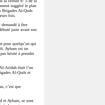
s la cellule n° 5 de la
mment suggéré le plan
es Brigades Al-Quds
eurs fois.
nc demandé à être
 débuté juste avant son
nt pour quelqu’un qui
edi. Ayham est un
 pas hésité à prendre
Al-Aridah était l’un
Brigades Al-Quds et
as, c’est que
d et Ayham, se sont