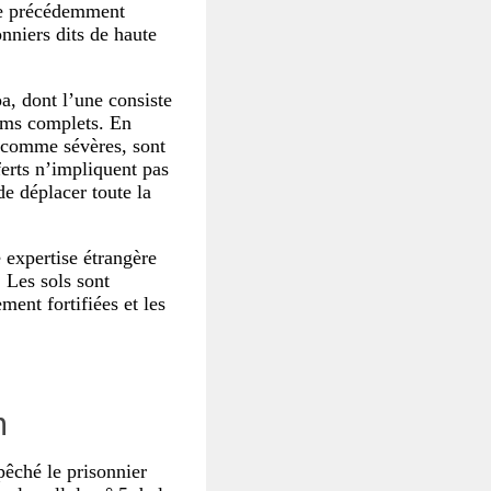
de précédemment
onniers dits de haute
oa, dont l’une consiste
 noms complets. En
s comme sévères, sont
ferts n’impliquent pas
de déplacer toute la
e expertise étrangère
 Les sols sont
ment fortifiées et les
n
pêché le prisonnier