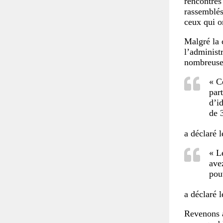
rencontrés
rassemblés
ceux qui o
Malgré la 
l’administ
nombreuses
« C
par
d’id
de 
a déclaré 
« Le
ave
pou
a déclaré 
Revenons a