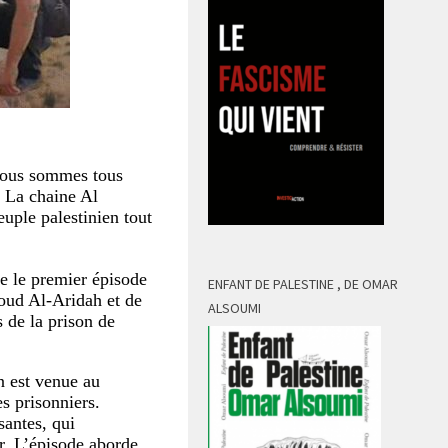
 nous sommes tous
… La chaine Al
euple palestinien tout
 le premier épisode
ENFANT DE PALESTINE , DE OMAR
moud Al-Aridah et de
ALSOUMI
s de la prison de
n est venue au
s prisonniers.
santes, qui
er. L’épisode aborde