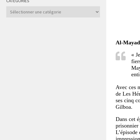
CATÉGORIES
Catégories
Al-Mayad
« J
fie
May
enti
Avec ces 
de Les Hér
ses cinq c
Gilboa.
Dans cet é
prisonnier
L’épisode 
impression