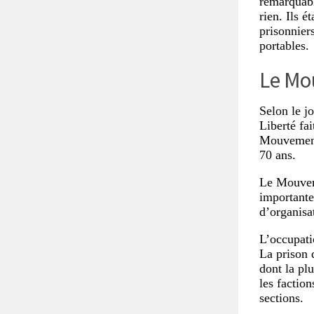
remarquabl
rien. Ils é
prisonnier
portables.
Le Mou
Selon le j
Liberté fai
Mouvement 
70 ans.
Le Mouveme
importantes
d’organisat
L’occupati
La prison 
dont la pl
les faction
sections.