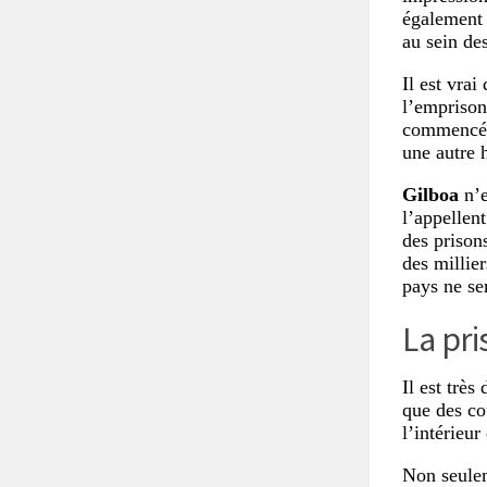
également 
au sein de
Il est vrai
l’emprison
commencé e
une autre 
Gilboa
n’e
l’appellen
des prisons
des millie
pays ne se
La pri
Il est très
que des cou
l’intérieur
Non seulem