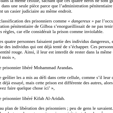
 dans la même cellule, sachant que ces quatre héros ne sont 
 dans une seule pièce parce que l’administration pénitentiair
nt un casier judiciaire au même endroit.
classification des prisonniers comme
« dangereux »
par l’occu
ration pénitentiaire de Gilboa s’enorgueillissait de ne pas ten
 règles, car elle considérait la prison comme inviolable.
es quatre personnes faisaient partie des individus dangereux, e
tie des individus qui ont déjà tenté de s’échapper. Ces personn
entité rouge. Ainsi, il leur est interdit de rester dans la même
3 mois »,
le prisonnier libéré Mohammad Arandas
.
 geôlier les a mis au défi dans cette cellule, comme s’il leur d
z déjà essayé, mais cette prison est différente des autres, alor
vez faire quelque chose ici’ »,
le prisonnier libéré Kifah Al-Aridah.
u plan de libération des prisonniers ; peu de gens le savaient.