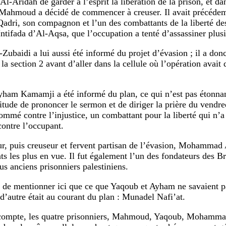
-Aridah de garder à l’esprit la libération de la prison, et dan
 Mahmoud a décidé de commencer à creuser. Il avait précéde
adri, son compagnon et l’un des combattants de la liberté d
Intifada d’Al-Aqsa, que l’occupation a tenté d’assassiner plusi
-Zubaidi a lui aussi été informé du projet d’évasion ; il a do
 la section 2 avant d’aller dans la cellule où l’opération avait
yham Kamamji a été informé du plan, ce qui n’est pas étonna
bitude de prononcer le sermon et de diriger la prière du vendr
ommé contre l’injustice, un combattant pour la liberté qui n’a
contre l’occupant.
r, puis creuseur et fervent partisan de l’évasion, Mohammad 
nts les plus en vue. Il fut également l’un des fondateurs des 
us anciens prisonniers palestiniens.
t de mentionner ici que ce que Yaqoub et Ayham ne savaient p
d’autre était au courant du plan : Munadel Nafi’at.
 compte, les quatre prisonniers, Mahmoud, Yaqoub, Mohamma