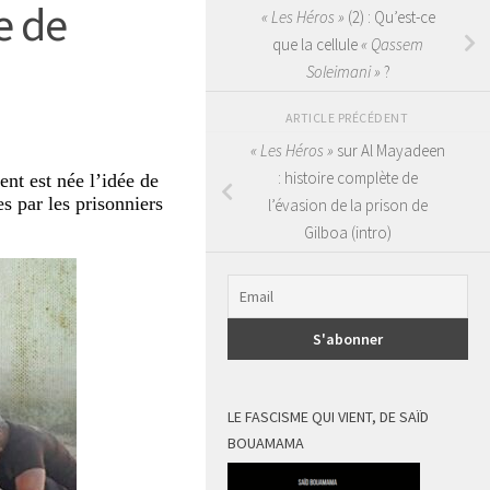
e de
« Les Héros »
(2) : Qu’est-ce
que la cellule
« Qassem
Soleimani »
?
ARTICLE PRÉCÉDENT
« Les Héros »
sur Al Mayadeen
: histoire complète de
nt est née l’idée de
es par les prisonniers
l’évasion de la prison de
Gilboa (intro)
LE FASCISME QUI VIENT, DE SAÏD
BOUAMAMA