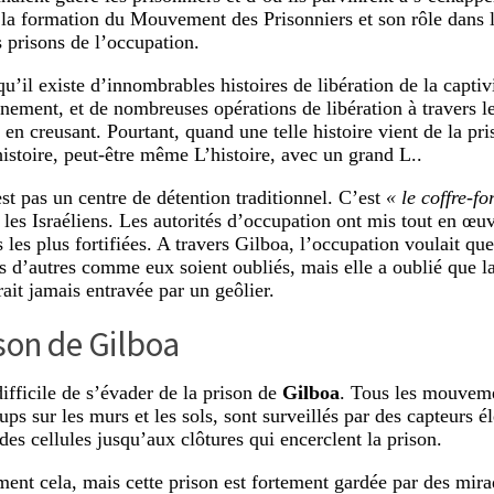
la formation du Mouvement des Prisonniers et son rôle dans la
s prisons de l’occupation.
 qu’il existe d’innombrables histoires de libération de la captiv
nement, et de nombreuses opérations de libération à travers 
n creusant. Pourtant, quand une telle histoire vient de la pri
histoire, peut-être même L’histoire, avec un grand L..
st pas un centre de détention traditionnel. C’est
« le coffre-fo
t les Israéliens. Les autorités d’occupation ont mis tout en œuv
 les plus fortifiées. A travers Gilboa, l’occupation voulait que
rs d’autres comme eux soient oubliés, mais elle a oublié que l
rait jamais entravée par un geôlier.
son de Gilboa
 difficile de s’évader de la prison de
Gilboa
. Tous les mouveme
ps sur les murs et les sols, sont surveillés par des capteurs é
 des cellules jusqu’aux clôtures qui encerclent la prison.
ent cela, mais cette prison est fortement gardée par des mira