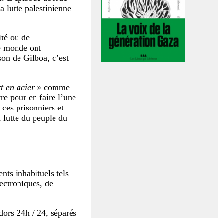
 lutte palestinienne
ité ou de
le monde ont
son de Gilboa, c’est
rt en acier »
comme
re pour en faire l’une
 ces prisonniers et
a lutte du peuple du
nts inhabituels tels
lectroniques, de
dors 24h / 24, séparés