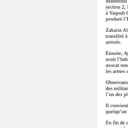
Mahmoud Al
section 2,
à Yaqoub Q
pendant l’
Zakaria Al
transféré à
arrivée.
Ensuite, A
avait l’ha
avocat ren
les armes 
Observateu
des milita
l’un des pl
Il convien
quelqu’un 
En fin de