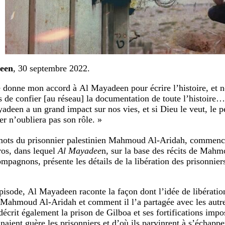
een
, 30 septembre 2022.
e donne mon accord à Al Mayadeen pour écrire l’histoire, et
rs de confier [au réseau] la documentation de toute l’histoire
adeen a un grand impact sur nos vies, et si Dieu le veut, le p
er n’oubliera pas son rôle. »
mots du prisonnier palestinien Mahmoud Al-Aridah, commence
os, dans lequel
Al Mayadee
n, sur la base des récits de Mah
ompagnons, présente les détails de la libération des prisonnier
pisode, Al Mayadeen raconte la façon dont l’idée de libératio
 Mahmoud Al-Aridah et comment il l’a partagée avec les autre
décrit également la prison de Gilboa et ses fortifications impo
naient guère les prisonniers et d’où ils parvinrent à s’échapp