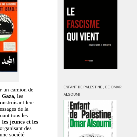
ENFANT DE PALESTINE , DE OMAR
ar un camion de
ALSOUMI
à
Gaza, l
es
construisant leur
messages de la
quant tous les
les jeunes et les
 organisant des
 une société