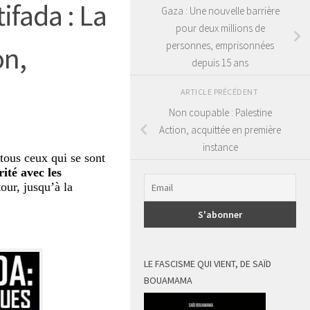
ifada : La
Gaza : Une nouvelle barrière
pour deux millions de
personnes, emprisonnées
on,
depuis 15 ans
ARTICLE PRÉCÉDENT
Non coupable : Palestine
Action, acquittée en première
instance
 tous ceux qui se sont
ité avec les
our, jusqu’à la
LE FASCISME QUI VIENT, DE SAÏD
BOUAMAMA