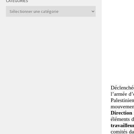
CATÉGORIES
Catégories
Déclenchée
l’armée d’
Palestinie
mouvement,
Direction
éléments de
travailleu
comités da