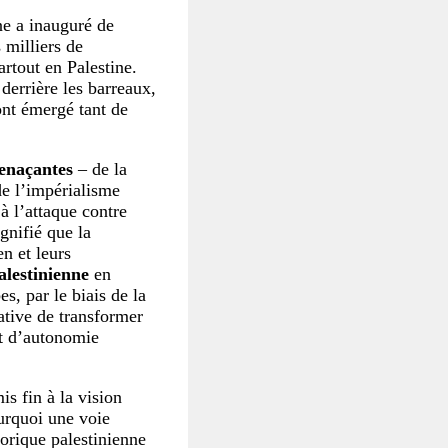
ne a inauguré de
 milliers de
artout en Palestine.
 derrière les barreaux,
nt émergé tant de
menaçantes
– de la
de l’impérialisme
à l’attaque contre
gnifié que la
en et leurs
alestinienne
en
s, par le biais de la
ative de transformer
et d’autonomie
is fin à la vision
ourquoi une voie
torique palestinienne