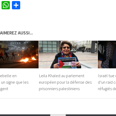
cebook
Twitter
WhatsApp
Partager
AIMEREZ AUSSI...
rebelle en
Leila Khaled au parlement
Israël tue
 un signe que les
européen pour la défense des
d’un raid 
ngent
prisonniers palestiniens
réfugiés d