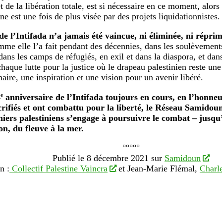
t de la libération totale, est si nécessaire en ce moment, alors
ne est une fois de plus visée par des projets liquidationnistes.
de l’Intifada n’a jamais été vaincue, ni éliminée, ni réprim
mme elle l’a fait pendant des décennies, dans les soulèvement
dans les camps de réfugiés, en exil et dans la diaspora, et dan
haque lutte pour la justice où le drapeau palestinien reste une
aire, une inspiration et une vision pour un avenir libéré.
e
4
anniversaire de l’Intifada toujours en cours, en l’honneu
crifiés et ont combattu pour la liberté, le Réseau Samidoun
niers palestiniens s’engage à poursuivre le combat – jusqu
ion, du fleuve à la mer.
°°°°°
Publié le 8 décembre 2021 sur
Samidoun
n :
Collectif Palestine Vaincra
et Jean-Marie Flémal,
Charle