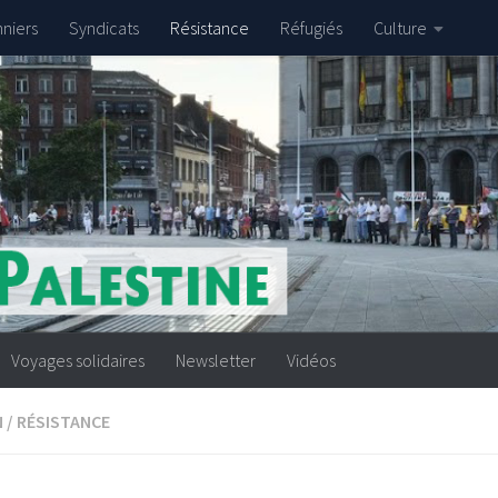
nniers
Syndicats
Résistance
Réfugiés
Culture
Voyages solidaires
Newsletter
Vidéos
N
/
RÉSISTANCE