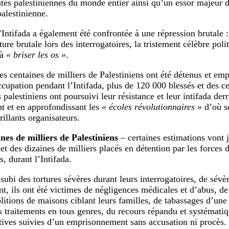
s palestiniennes du monde entier ainsi qu’un essor majeur de
palestinienne.
l’Intifada a également été confrontée à une répression brutale
ture brutale lors des interrogatoires, la tristement célèbre pol
 à
« briser les os »
.
des centaines de milliers de Palestiniens ont été détenus et em
ccupation pendant l’Intifada, plus de 120 000 blessés et des c
 palestiniens ont poursuivi leur résistance et leur intifada der
nt et en approfondissant les
« écoles révolutionnaires »
d’où so
rillants organisateurs.
nes de milliers de Palestiniens
– certaines estimations vont 
 et des dizaines de milliers placés en détention par les forces
s, durant l’Intifada.
 subi des tortures sévères durant leurs interrogatoires, de sévè
t, ils ont été victimes de négligences médicales et d’abus, de
litions de maisons ciblant leurs familles, de tabassages d’une
 traitements en tous genres, du recours répandu et systématiq
tives suivies d’un emprisonnement sans accusation ni procès.