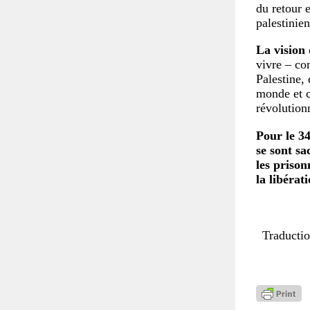
du retour e
palestinien
La vision 
vivre – co
Palestine, 
monde et c
révolutionn
Pour le 3
se sont sa
les prison
la libérat
Traductio