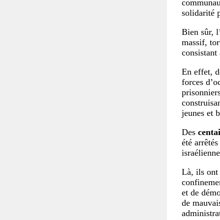
communauté
solidarité 
Bien sûr, 
massif, tor
consistant
En effet, 
forces d’o
prisonniers
construisa
jeunes et b
Des
centai
été arrêtés
israélienne
Là, ils ont
confinemen
et de démo
de mauvais
administra