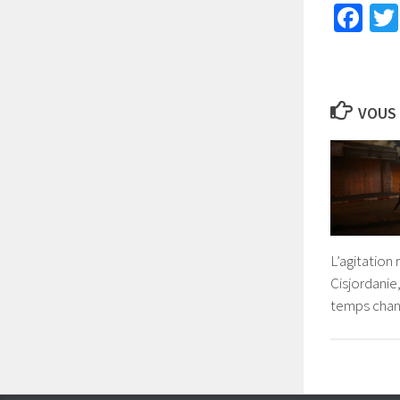
Fa
VOUS 
L’agitation 
Cisjordanie,
temps cha