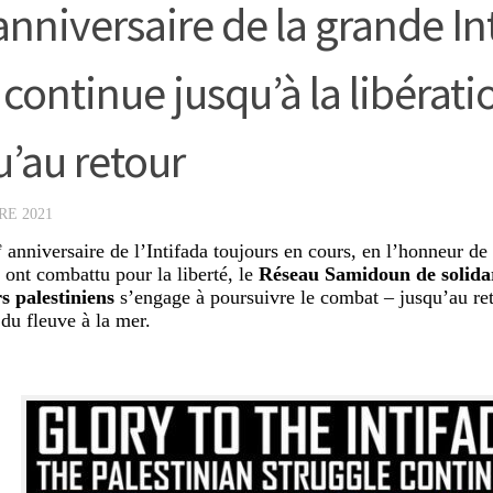
anniversaire de la grande Int
 continue jusqu’à la libérati
u’au retour
RE 2021
e
anniversaire de l’Intifada toujours en cours, en l’honneur de
t ont combattu pour la liberté, le
Réseau Samidoun de solidar
s palestiniens
s’engage à poursuivre le combat – jusqu’au ret
 du fleuve à la mer.