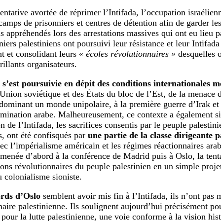
entative avortée de réprimer l’Intifada, l’occupation israélien
amps de prisonniers et centres de détention afin de garder les
ns appréhendés lors des arrestations massives qui ont eu lieu p
iers palestiniens ont poursuivi leur résistance et leur Intifada
nt et consolidant leurs
« écoles révolutionnaires »
desquelles o
rillants organisateurs.
 s’est poursuivie en dépit des conditions internationales 
’Union soviétique et des États du bloc de l’Est, de la menace 
dominant un monde unipolaire, à la première guerre d’Irak et 
rmination arabe. Malheureusement, ce contexte a également si
n de l’Intifada, les sacrifices consentis par le peuple palestini
ns, ont été confisqués par
une partie de la classe dirigeante p
ec l’impérialisme américain et les régimes réactionnaires arabe
enée d’abord à la conférence de Madrid puis à Oslo, la tent
tions révolutionnaires du peuple palestinien en un simple proj
u colonialisme sioniste.
rds d’Oslo
semblent avoir mis fin à l’Intifada, ils n’ont pas m
naire palestinienne. Ils soulignent aujourd’hui précisément p
 pour la lutte palestinienne, une voie conforme à la vision his