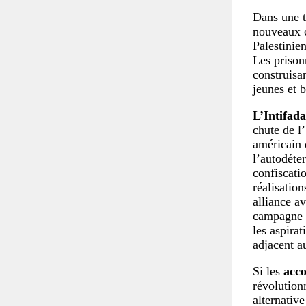
Dans une t
nouveaux c
Palestinie
Les prisonn
construisa
jeunes et b
L’Intifada
chute de l
américain 
l’autodéte
confiscatio
réalisatio
alliance av
campagne m
les aspira
adjacent a
Si les
acco
révolution
alternative