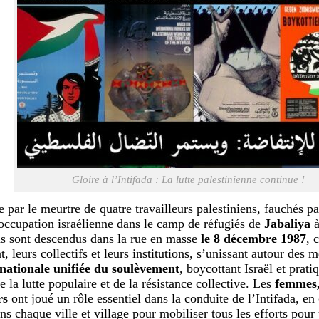
Gloire à l’Intifada : La lutte palestinienne continue !
 par le meurtre de quatre travailleurs palestiniens, fauchés p
occupation israélienne dans le camp de réfugiés de
Jabaliya
ns sont descendus dans la rue en masse
le 8 décembre 1987
, 
 leurs collectifs et leurs institutions, s’unissant autour des 
 nationale unifiée du soulèvement
, boycottant Israël et prati
 la lutte populaire et de la résistance collective. Les
femmes, 
rs
ont joué un rôle essentiel dans la conduite de l’Intifada, en
ns chaque ville et village pour mobiliser tous les efforts pour