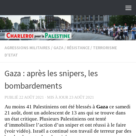
Skip to content
AGRESSIONS MILITAIRES
/
GAZA
/
RÉSISTANCE
/
TERRORISME
D'ETAT
Gaza : après les snipers, les
bombardements
PUBLIÉ
22 AOÛT 2021
· MIS À JOUR
23 AOÛT 2021
Au moins 41 Palestiniens ont été blessés à
Gaza
ce samedi
21 août, dont un adolescent de 13 ans qui se trouve dans
un état critique. Plusieurs Palestiniens ont tenté
d’immobiliser l’action d’un sniper et ont réussi à le faire
(voir vidéo). Israël a continué son travail de terreur par des