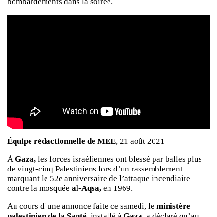
bombardements dans la soirée.
Équipe rédactionnelle de MEE
, 21 août 2021
À
Gaza,
les forces israéliennes ont blessé par balles plus
de vingt-cinq Palestiniens lors d’un rassemblement
marquant le 52e anniversaire de l’attaque incendiaire
contre la mosquée
al-Aqsa,
en 1969.
Au cours d’une annonce faite ce samedi, le
ministère
palestinien de la Santé,
installé à
Gaza,
a déclaré qu’au