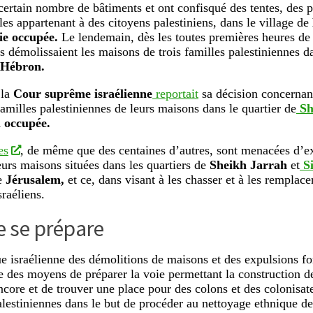
 certain nombre de bâtiments et ont confisqué des tentes, des 
les appartenant à des citoyens palestiniens, dans le village de
ie occupée.
Le lendemain, dès les toutes premières heures de 
es démolissaient les maisons de trois familles palestiniennes da
Hébron.
 la
Cour suprême israélienne
reportait
sa décision concernant
familles palestiniennes de leurs maisons dans le quartier de
Sh
m occupée.
es
, de même que des centaines d’autres, sont menacées d’e
leurs maisons situées dans les quartiers de
Sheikh Jarrah
et
S
e
Jérusalem,
et ce, dans visant à les chasser et à les remplac
sraéliens.
e se prépare
ue israélienne des démolitions de maisons et des expulsions fo
e des moyens de préparer la voie permettant la construction 
core et de trouver une place pour des colons et des colonisat
lestiniennes dans le but de procéder au nettoyage ethnique de