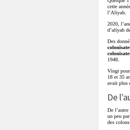
Quelque 1 
cette anné
l’Aliyah.
2020, l’an
d’aliyah d
Des donnée
colonisate
colonisate
1948.
Vingt pour
18 et 35 an
avait plus
De l’a
De l’autre
un peu par
des colons