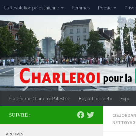
La Révolution palestinienne
Femmes
Poésie
Priso
Skip to content
Plateforme Charleroi-Palestine
Boycott « Israël »
Expo
CISJORDAN
SUIVRE :
NETTOYAG
ARCHIVES