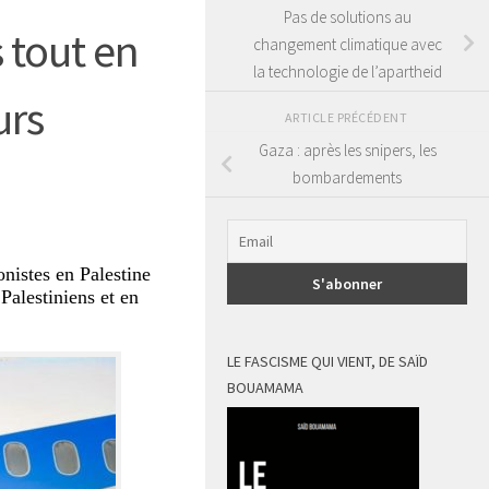
Pas de solutions au
s tout en
changement climatique avec
la technologie de l’apartheid
urs
ARTICLE PRÉCÉDENT
Gaza : après les snipers, les
bombardements
onistes en Palestine
Palestiniens et en
LE FASCISME QUI VIENT, DE SAÏD
BOUAMAMA