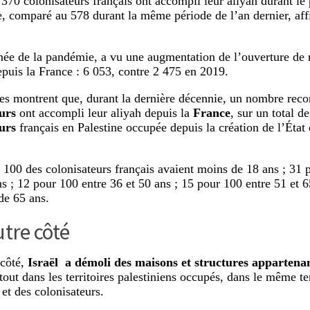
370 colonisateurs français ont accompli leur aliyah durant le
e, comparé au 578 durant la même période de l’an dernier, aff
née de la pandémie, a vu une augmentation de l’ouverture de
epuis la France : 6 053, contre 2 475 en 2019.
s montrent que, durant la dernière décennie, un nombre rec
urs
ont accompli leur aliyah depuis la
France
, sur un total de
urs
français en Palestine occupée depuis la création de l’État
 100 des colonisateurs français avaient moins de 18 ans ; 31 
s ; 12 pour 100 entre 36 et 50 ans ; 15 pour 100 entre 51 et 65
 de 65 ans.
utre côté
 côté,
Israël a démoli des maisons et structures appartenan
tout dans les territoires palestiniens occupés, dans le même te
 et des colonisateurs.