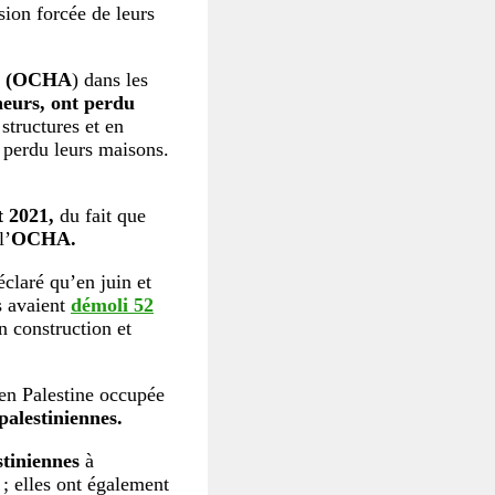
sion forcée de leurs
NU (OCHA
) dans les
neurs, ont perdu
structures et en
 perdu leurs maisons.
t 2021,
du fait que
l’
OCHA.
claré qu’en juin et
s avaient
démoli 52
n construction et
 en Palestine occupée
palestiniennes.
stiniennes
à
; elles ont également