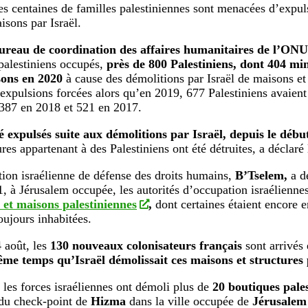
es centaines de familles palestiniennes sont menacées d’expul
isons par Israël.
ureau de coordination des affaires humanitaires de l’O
 palestiniens occupés,
près de 800 Palestiniens, dont 404 mi
sons en 2020
à cause des démolitions par Israël de maisons et 
 expulsions forcées alors qu’en 2019, 677 Palestiniens avaient
t 387 en 2018 et 521 en 2017.
é expulsés suite aux démolitions par Israël, depuis le débu
res appartenant à des Palestiniens ont été détruites, a déclaré 
tion israélienne de défense des droits humains,
B’Tselem,
a dé
21, à Jérusalem occupée, les autorités d’occupation israélienne
 et maisons palestiniennes
,
dont certaines étaient encore e
oujours inhabitées.
 août, les
130 nouveaux colonisateurs français
sont arrivés
me temps qu’Israël démolissait ces maisons et structures 
, les forces israéliennes ont démoli plus de
20 boutiques pale
du check-point de
Hizma
dans la ville occupée de
Jérusalem