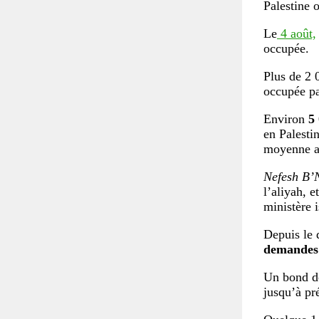
Palestine 
Le
4 août,
occupée.
Plus de 2
occupée pa
Environ
5
en Palesti
moyenne a
Nefesh B’
l’aliyah, e
ministère i
Depuis le 
demandes
Un bond de
jusqu’à pr