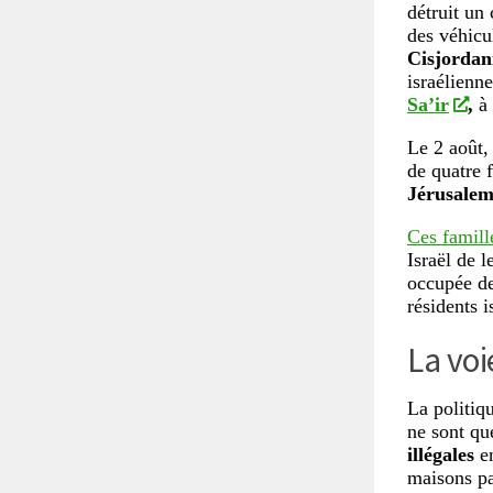
détruit un
des véhicu
Cisjordan
israélienn
Sa’ir
,
à
Le 2 août,
de quatre 
Jérusale
Ces famill
Israël de 
occupée d
résidents i
La voi
La politiq
ne sont qu
illégales
en
maisons pa