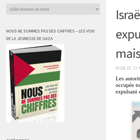
Archives
Israë
expu
NOUS NE SOMMES PAS DES CHIFFRES – LES VOIX
DE LA JEUNESSE DE GAZA
mai
PUBLIÉ
23 
Les autorit
occupée to
expulsant 