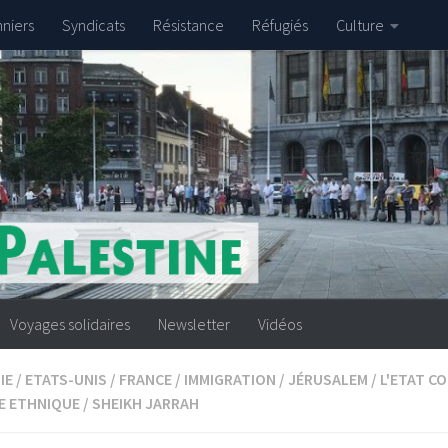
nniers
Syndicats
Résistance
Réfugiés
Culture
Voyages solidaires
Newsletter
Vidéos
IE
/
ETATS-UNIS
/
FRANCE
/
IMMIGRATION
/
JÉRUSALEM
/
L'ETAT C
E ETHNIQUE
/
SHEIKH JARRAH