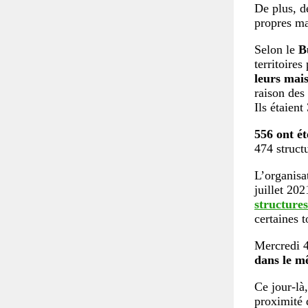
De plus, d
propres ma
Selon le
B
territoires
leurs mai
raison des
Ils étaien
556 ont ét
474 structu
L’organisa
juillet 20
structures
certaines t
Mercredi 4
dans le mê
Ce jour-là
proximité 