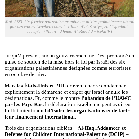
Mai 2020. Un fermier palestinien examine un olivier probablement abattu
par des colons israéliens dans le village d’al-Sawiya, en Cisjordanie
occupée. (Photo : Ahmad Al-Bazz / ActiveStills)
Jusqu’à présent, aucun gouvernement ne s’est prononcé en
guise de soutien de la mise hors la loi par Israël des six
organisations palestiniennes désignées comme terroristes
en octobre dernier.
Mais
les États-Unis et l’UE
doivent encore condamner
explicitement la démarche et exiger qu’Israël annule les
désignations. Et, comme le montre
l’abandon de l’UAWC
par les Pays-Bas,
la déclaration israélienne peut avoir eu
l’effet intentionnel
d’isoler les organisations et de tarir
leur financement international.
Trois des organisations ciblées –
Al-Haq, Addameer et
Defense for Children International-Palestine (DCIP)
–