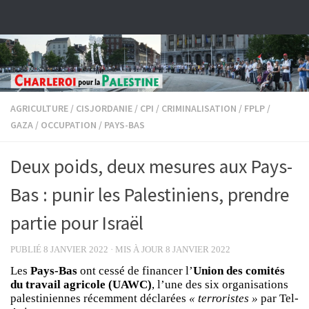
Skip to content
AGRICULTURE
/
CISJORDANIE
/
CPI
/
CRIMINALISATION
/
FPLP
/
GAZA
/
OCCUPATION
/
PAYS-BAS
Deux poids, deux mesures aux Pays-
Bas : punir les Palestiniens, prendre
partie pour Israël
PUBLIÉ
8 JANVIER 2022
· MIS À JOUR
8 JANVIER 2022
Les
Pays-Bas
ont cessé de financer l’
Union des comités
du travail agricole (UAWC)
, l’une des six organisations
palestiniennes récemment déclarées
« terroristes »
par Tel-