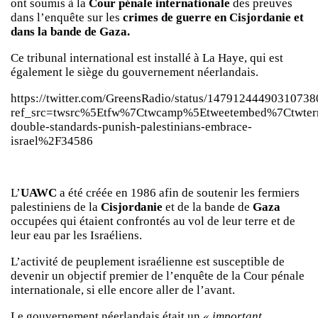
ont soumis à la
Cour pénale internationale
des preuves
dans l’enquête sur les
crimes de guerre en Cisjordanie et
dans la bande de Gaza.
Ce tribunal international est installé à La Haye, qui est
également le siège du gouvernement néerlandais.
https://twitter.com/GreensRadio/status/14791244490310738
ref_src=twsrc%5Etfw%7Ctwcamp%5Etweetembed%7Ctwter
double-standards-punish-palestinians-embrace-
israel%2F34586
L’
UAWC
a été créée en 1986 afin de soutenir les fermiers
palestiniens de la
Cisjordanie
et de la bande de
Gaza
occupées qui étaient confrontés au vol de leur terre et de
leur eau par les Israéliens.
L’activité de peuplement israélienne est susceptible de
devenir un objectif premier de l’enquête de la Cour pénale
internationale, si elle encore aller de l’avant.
Le gouvernement néerlandais était un
« important