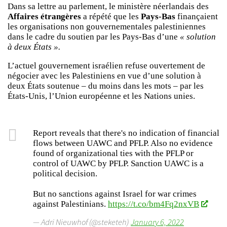
Dans sa lettre au parlement, le ministère néerlandais des
Affaires étrangères
a répété que les
Pays-Bas
finançaient
les organisations non gouvernementales palestiniennes
dans le cadre du soutien par les Pays-Bas d’une
« solution
à deux États ».
L’actuel gouvernement israélien refuse ouvertement de
négocier avec les Palestiniens en vue d’une solution à
deux États soutenue – du moins dans les mots – par les
États-Unis, l’Union européenne et les Nations unies.
Report reveals that there's no indication of financial
flows between UAWC and PFLP. Also no evidence
found of organizational ties with the PFLP or
control of UAWC by PFLP. Sanction UAWC is a
political decision.
But no sanctions against Israel for war crimes
against Palestinians.
https://t.co/bm4Fq2nxVB
— Adri Nieuwhof (@steketeh)
January 6, 2022