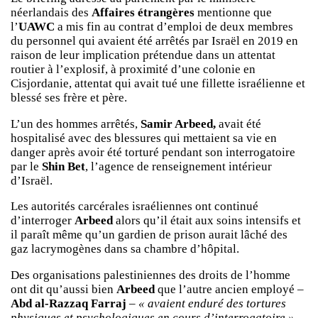
néerlandais des
Affaires étrangères
mentionne que
l’
UAWC
a mis fin au contrat d’emploi de deux membres
du personnel qui avaient été arrêtés par Israël en 2019 en
raison de leur implication prétendue dans un attentat
routier à l’explosif, à proximité d’une colonie en
Cisjordanie, attentat qui avait tué une fillette israélienne et
blessé ses frère et père.
L’un des hommes arrêtés,
Samir Arbeed,
avait été
hospitalisé avec des blessures qui mettaient sa vie en
danger après avoir été torturé pendant son interrogatoire
par le
Shin Bet
, l’agence de renseignement intérieur
d’Israël.
Les autorités carcérales israéliennes ont continué
d’interroger
Arbeed
alors qu’il était aux soins intensifs et
il paraît même qu’un gardien de prison aurait lâché des
gaz lacrymogènes dans sa chambre d’hôpital.
Des organisations palestiniennes des droits de l’homme
ont dit qu’aussi bien
Arbeed
que l’autre ancien employé –
Abd al-Razzaq Farraj
–
« avaient enduré des tortures
physiques et psychologiques en cours d’interrogatoire ».