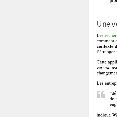
pro
Une ve
Les
recher
comment d
contexte d
l’étranger.
Cette appl
version as
changement
Les entrepr
“dé
de 
eng
indique
Wh