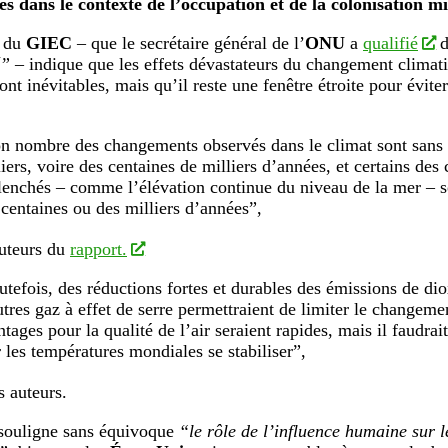
s dans le contexte de l’occupation et de la colonisation mil
 du
GIEC
– que le secrétaire général de l’
ONU
a
qualifié
d
é”
– indique que les effets dévastateurs du changement climat
t inévitables, mais qu’il reste une fenêtre étroite pour éviter 
n nombre des changements observés dans le climat sont sans 
liers, voire des centaines de milliers d’années, et certains de
lenchés – comme l’élévation continue du niveau de la mer – so
 centaines ou des milliers d’années”,
auteurs du
rapport.
utefois, des réductions fortes et durables des émissions de di
utres gaz à effet de serre permettraient de limiter le changeme
tages pour la qualité de l’air seraient rapides, mais il faudrai
r les températures mondiales se stabiliser”,
s auteurs.
souligne sans équivoque
“le rôle de l’influence humaine sur 