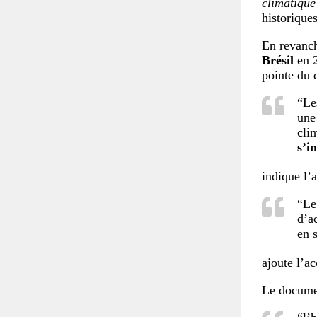
climatiqu
historique
En revanc
Brésil
en 2
pointe du 
“Le
une
cli
s’i
indique l’
“Le
d’a
en 
ajoute l’a
Le docume