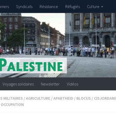
nniers
Syndicats
Résistance
Réfugiés
Culture
Voyages solidaires
Newsletter
Vidéos
S MILITAIRES
/
AGRICULTURE
/
APARTHEID
/
BLOCUS
/
CISJORDANI
OCCUPATION