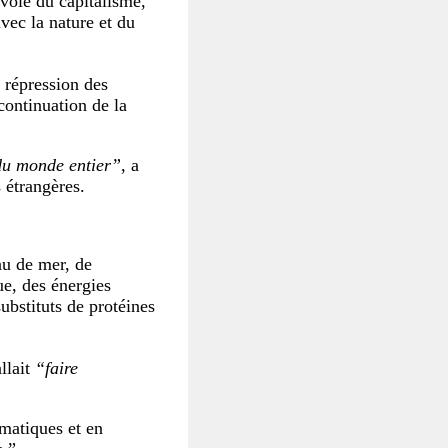
voie du capitalisme,
avec la nature et du
 répression des
continuation de la
 du monde entier”
, a
s étrangères.
au de mer, de
ue, des énergies
ubstituts de protéines
llait
“faire
imatiques et en