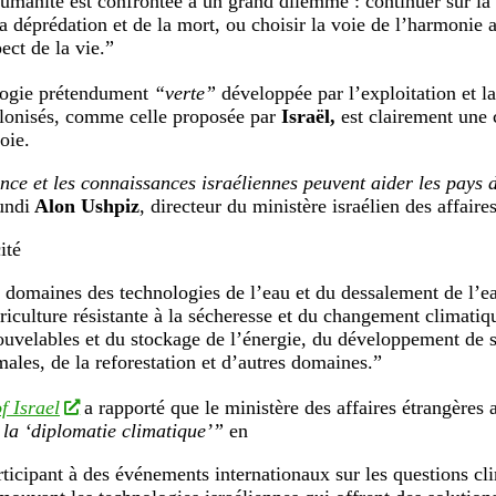
humanité est confrontée à un grand dilemme : continuer sur la 
la déprédation et de la mort, ou choisir la voie de l’harmonie 
ect de la vie.”
logie prétendument
“verte”
développée par l’exploitation et la
lonisés, comme celle proposée par
Israël,
est clairement une 
oie.
nce et les connaissances israéliennes peuvent aider les pays
undi
Alon Ushpiz
, directeur du ministère israélien des affaire
ité
s domaines des technologies de l’eau et du dessalement de l’e
griculture résistante à la sécheresse et du changement climatiq
ouvelables et du stockage de l’énergie, du développement de s
males, de la reforestation et d’autres domaines.”
f Israel
a rapporté que le ministère des affaires étrangères a
 la ‘diplomatie climatique’”
en
rticipant à des événements internationaux sur les questions cl