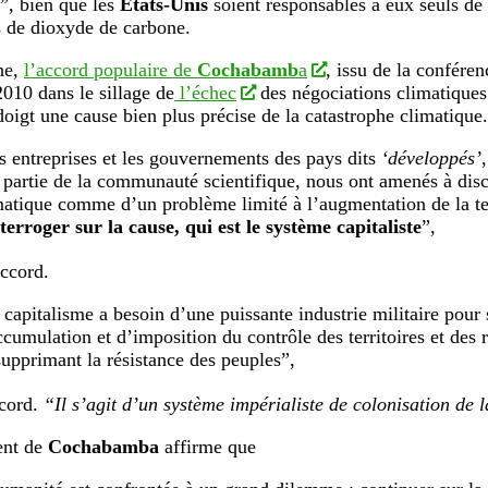
e”
, bien que les
États-Unis
soient responsables à eux seuls de
s de dioxyde de carbone.
he,
l’accord populaire de
Cochabamb
a
, issu de la confére
010 dans le sillage de
l’échec
des négociations climatique
doigt une cause bien plus précise de la catastrophe climatique.
s entreprises et les gouvernements des pays dits
‘développés’
 partie de la communauté scientifique, nous ont amenés à di
matique comme d’un problème limité à l’augmentation de la 
nterroger sur la cause, qui est le système capitaliste
”,
accord.
 capitalisme a besoin d’une puissante industrie militaire pour
ccumulation et d’imposition du contrôle des territoires et des r
supprimant la résistance des peuples”,
ccord.
“Il s’agit d’un système impérialiste de colonisation de 
nt de
Cochabamba
affirme que