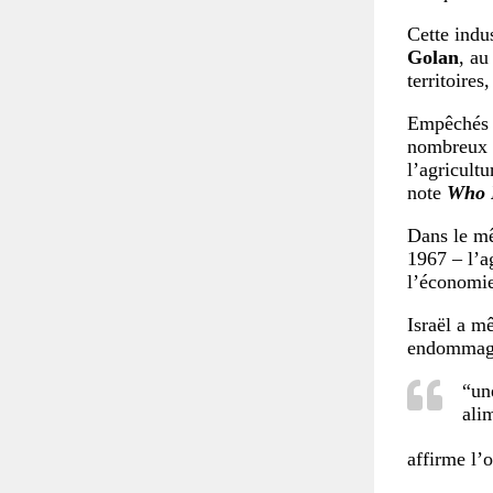
Cette indu
Golan
, au
territoires
Empêchés d
nombreux
l’agricult
note
Who P
Dans le m
1967 – l’a
l’économie
Israël a m
endommager
“un
ali
affirme l’