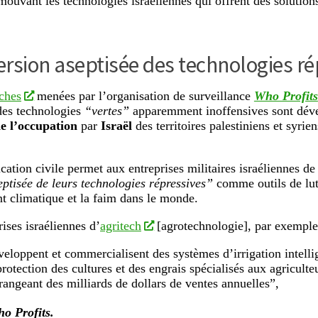
mouvant les technologies israéliennes qui offrent des solution
rsion aseptisée des technologies ré
ches
menées par l’organisation de surveillance
Who Profits
es technologies
“vertes”
apparemment inoffensives sont dév
e l’occupation
par
Israël
des territoires palestiniens et syrie
ication civile permet aux entreprises militaires israéliennes 
eptisée de leurs technologies répressives”
comme outils de lut
 climatique et la faim dans le monde.
ises israéliennes d’
agritech
[agrotechnologie], par exemple
veloppent et commercialisent des systèmes d’irrigation intellig
protection des cultures et des engrais spécialisés aux agricult
rangeant des milliards de dollars de ventes annuelles”,
o Profits.