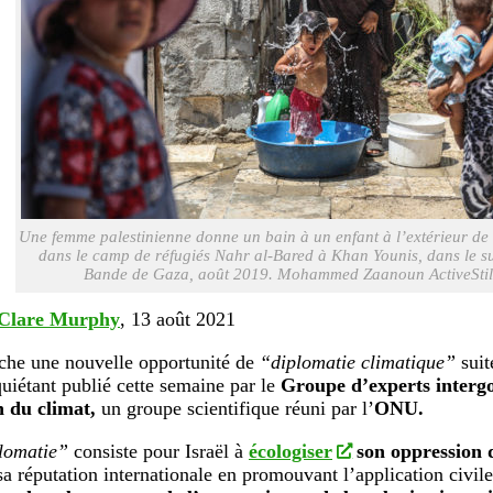
Une femme palestinienne donne un bain à un enfant à l’extérieur de
dans le camp de réfugiés Nahr al-Bared à Khan Younis, dans le s
Bande de Gaza, août 2019. Mohammed Zaanoun ActiveStil
Clare Murphy
, 13 août 2021
rche une nouvelle opportunité de
“diplomatie climatique”
suit
quiétant publié cette semaine par le
Groupe d’experts interg
n du climat,
un groupe scientifique réuni par l’
ONU.
lomatie”
consiste pour Israël à
écologiser
son oppression d
sa réputation internationale en promouvant l’application civil