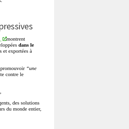
s.”
pressives
montrent
eloppées
dans le
ns et exportées à
de promouvoir
“une
te contre le
,
ents, des solutions
eurs du monde entier,