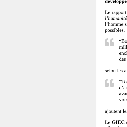
développée
Le rapport
l’humanit
l’homme son
possibles.
“Bo
mil
enc
des
selon les 
“To
d’a
avan
voi
ajoutent le
Le
GIEC