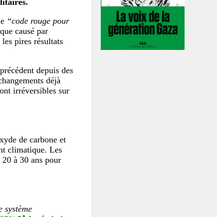
itaires.
e
“code rouge pour
ique causé par
les pires résultats
précédent depuis des
s changements déjà
nt irréversibles sur
oxyde de carbone et
nt climatique. Les
t 20 à 30 ans pour
le système