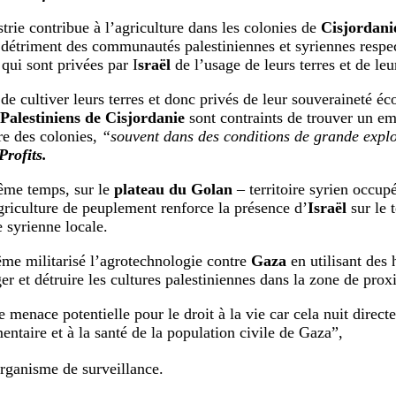
strie contribue à l’agriculture dans les colonies de
Cisjordani
 détriment des communautés palestiniennes et syriennes respe
, qui sont privées par I
sraël
de l’usage de leurs terres et de leu
e cultiver leurs terres et donc privés de leur souveraineté é
Palestiniens de Cisjordanie
sont contraints de trouver un em
ure des colonies,
“souvent dans des conditions de grande explo
rofits.
ême temps, sur le
plateau du Golan
– territoire syrien occupé
griculture de peuplement renforce la présence d’
Israël
sur le t
 syrienne locale.
ême militarisé l’agrotechnologie contre
Gaza
en utilisant des 
 et détruire les cultures palestiniennes dans la zone de proxi
e menace potentielle pour le droit à la vie car cela nuit direct
mentaire et à la santé de la population civile de Gaza”,
organisme de surveillance.