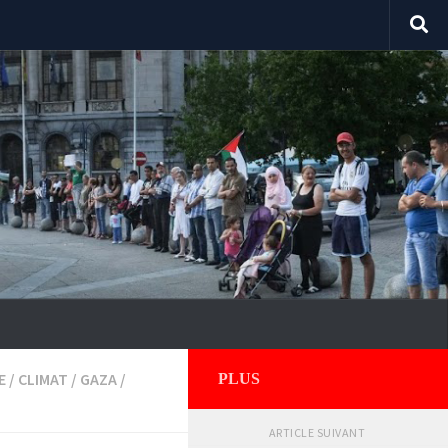
E
/
CLIMAT
/
GAZA
/
PLUS
ARTICLE SUIVANT