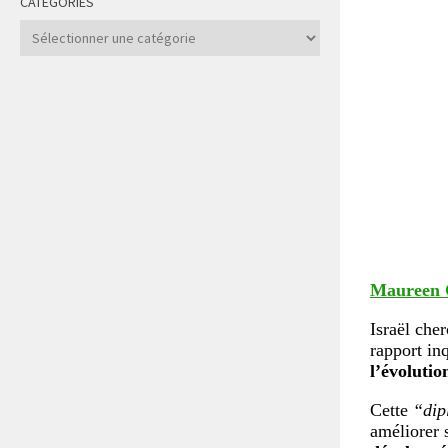
CATÉGORIES
Catégories
Maureen 
Israël che
rapport in
l’évolutio
Cette
“dip
améliorer 