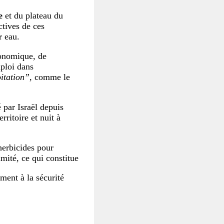
e
et du plateau du
ctives de ces
r eau.
conomique, de
ploi dans
itation”
, comme le
 par Israël depuis
erritoire et nuit à
herbicides pour
mité, ce qui constitue
ement à la sécurité