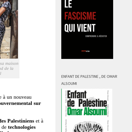
 sa maison
ud de la
l
ENFANT DE PALESTINE , DE OMAR
ALSOUMI
e à un nouveau
ouvernemental sur
es Palestiniens
et à
e de
technologies