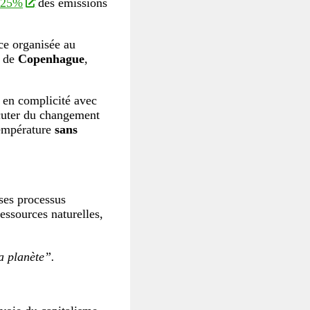
25%
des émissions
nce organisée au
s de
Copenhague
,
, en complicité avec
scuter du changement
température
sans
 ses processus
essources naturelles,
la planète”.