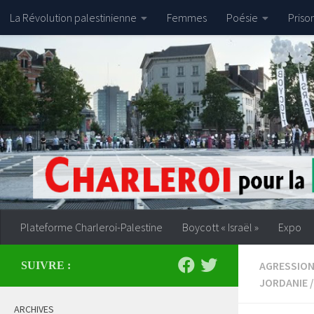
La Révolution palestinienne
Femmes
Poésie
Priso
Skip to content
Plateforme Charleroi-Palestine
Boycott « Israël »
Expo
AGRESSION
SUIVRE :
JORDANIE
/
ARCHIVES