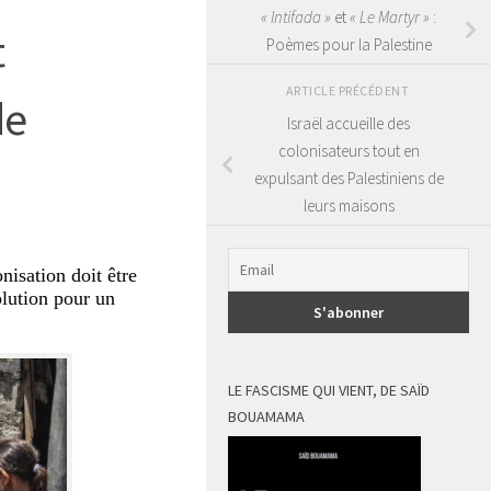
« Intifada »
et
« Le Martyr »
:
t
Poèmes pour la Palestine
ARTICLE PRÉCÉDENT
de
Israël accueille des
colonisateurs tout en
expulsant des Palestiniens de
leurs maisons
nisation doit être
olution pour un
LE FASCISME QUI VIENT, DE SAÏD
BOUAMAMA