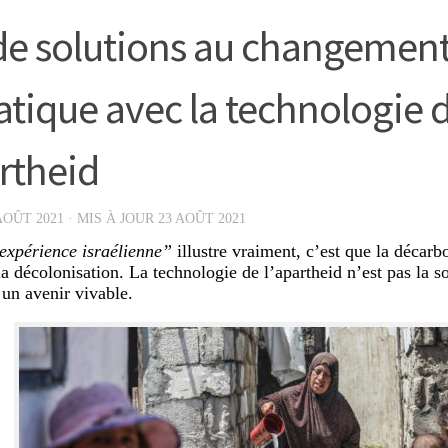
de solutions au changemen
atique avec la technologie 
artheid
AOÛT 2021
· MIS À JOUR
23 AOÛT 2021
expérience israélienne”
illustre vraiment, c’est que la décarbo
la décolonisation. La technologie de l’apartheid n’est pas la s
 un avenir vivable.