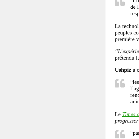
“l’
de 
resp
La techno
peuples co
première v
“L’expérie
prétendu l
Ushpiz
a c
“le
l’a
ren
ani
Le
Times o
progresser
“pa